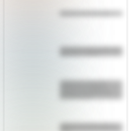
Efemérides del 8 de agosto
¿Por qué los lagos pueden tener
agua dulce o salada?
¿Sabías que la Selección
Argentina es la máxima
ganadora en la historia del
Mundial de Polo?
¿Qué pasó el 25 de mayo de
1810?