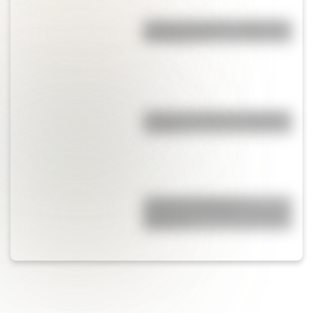
¿Cuál es el origen y significado
de "Cipayo"?
¿Cuál es el origen de la palabra
“carajo”?
¿Cuál es el origen y el
significado del refrán “cruzar el
Rubicón”?