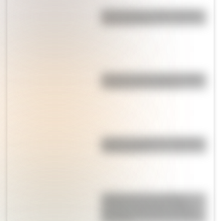
Qué muestra un mapa temático
y para qué sirve
"El que no corre, vuela": origen
y significado de la frase
¿Cuál es el origen de la palabra
"información"?
¿Sabías que en la película
"Güemes, la tierra en armas"
Mercedes Sosa hizo de Juana
Azurduy?