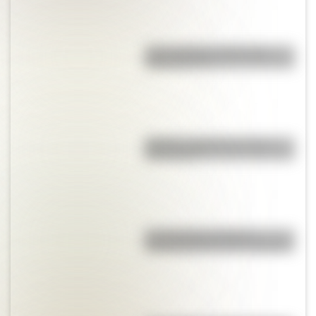
¿Qué significa meridional y
septentrional?
Mafalda: ¿Quiénes son sus
personajes?
Los duendes producen
encantamientos en los hogares