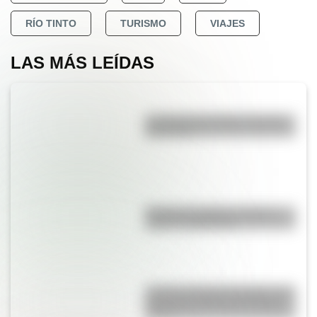
RÍO TINTO
TURISMO
VIAJES
LAS MÁS LEÍDAS
La vida de San Martín contada
para niños
Bandera de Bolivia: historia,
origen y significado
Castillo de Rafael Obligado, una
joya arquitectónica que sigue
de pie