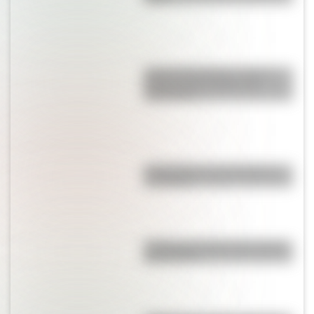
José de San Martín: conocé
dónde nació el prócer de
Sudamérica
Calchaquíes: características y
su historia
¿Cuál es el nombre más usado
del mundo?