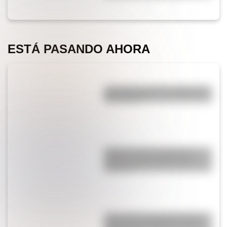
ESTÁ PASANDO AHORA
¿Por qué cortar una cebolla nos
hace llorar?
¿Qué es la Luna, cuál es su
función y qué pasaría si no
existiera?
¿Por qué los cordones tienen
una punta de plástico en sus