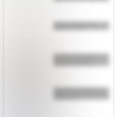
Bandera de Ecuador para
colorear e imprimir
San Martín y Simón Bolívar: así
fue el encuentro de los
libertadores de América
Buenos Aires al principio del
siglo XX: mirá las imágenes más
sorprendentes