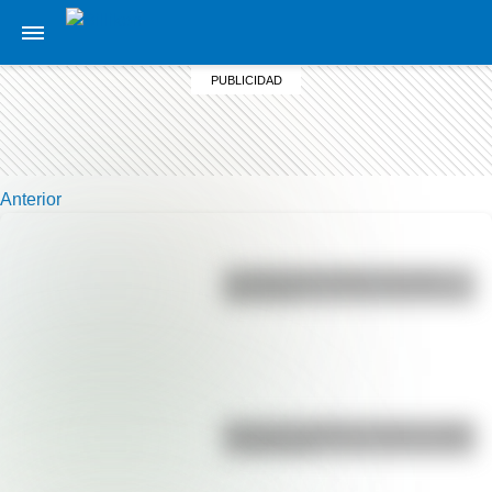
Anterior
La vida de San Martín contada
para niños
Bandera de Bolivia: historia, origen
y significado