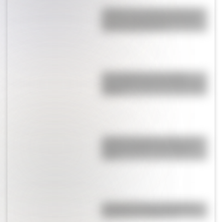
¿Sabías que Argentina tuvo la
torre de comunicaciones más
alta de Sudamérica?
Una infografía descargable
imperdible sobre el Cruce de los
Andes
¿Cómo era Buenos Aires en la
Década Infame?: las mejores
fotos
La historia de los inmigrantes
franceses en Argentina