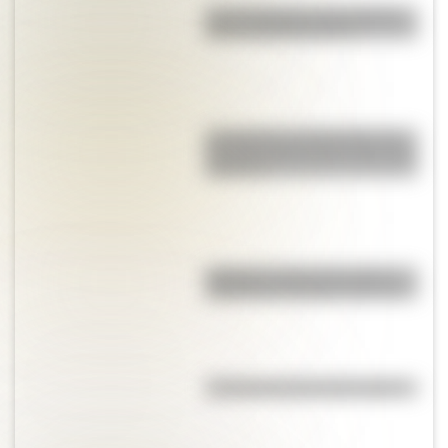
Las 12 máximas de San Martín
para su hija Merceditas
La Coquena y el Pombero: los
duendes más famosos del norte
argentino
"Dibujitos eran los de antes":
caricaturas famosas en los 70
¿Cuál es la historia del mimo?