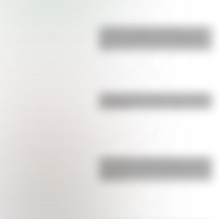
Castillo de Rafael Obligado, una
joya arquitectónica que sigue de
pie
Bandera de Ecuador para colorear
e imprimir
San Martín y Simón Bolívar: así fue
el encuentro de los libertadores de
América