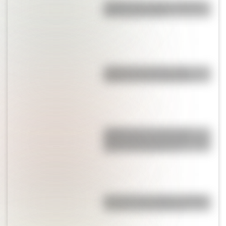
¿Sabías que existe un pueblo
con una sola calle?
¿Sabías que Venecia está
repleta de manos gigantes?
¿Sabías que la mosca más
grande del mundo habita en tres
países de Sudamérica?
Revolución de Octubre: origen,
causas y consecuencias