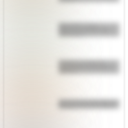
Mapa político y físico:
diferencias y ejemplos para
diferenciarlos
El campo y la ciudad: las
características principales de
cada uno
Así se conocieron Remedios de
Escalada y José de San Martín