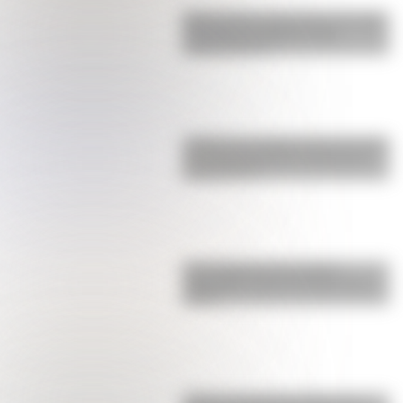
Buenos Aires al principio del siglo
XX: mirá las imágenes más
sorprendentes
¿Sabías que Argentina tuvo la torre
de comunicaciones más alta de
Sudamérica?
Una infografía descargable
imperdible sobre el Cruce de los
Andes
¿Cómo era Buenos Aires en la