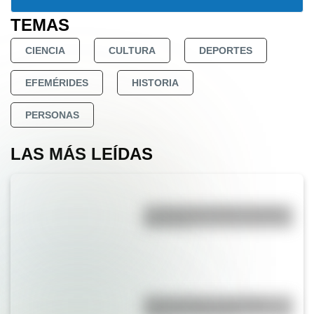
TEMAS
CIENCIA
CULTURA
DEPORTES
EFEMÉRIDES
HISTORIA
PERSONAS
LAS MÁS LEÍDAS
La vida de San Martín contada
para niños
Duda resuelta: ¿es el Truco
realmente argentino?