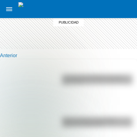
Anterior
La vida de San Martín contada
para niños
Duda resuelta: ¿es el Truco
realmente argentino?