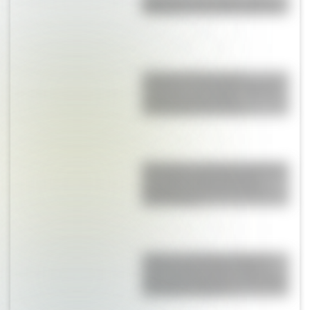
distingue a una célula de otra?
Culebra de liga de San
Francisco: el colorido reptil de
California que podría
desaparecer del mundo
Blanquita, la pequeña mariposa
que sobrevuela la Reserva
Ecológica Costanera Sur de
Buenos Aires
Torino vs. Rambler American:
¿qué vínculo existe entre el
gran auto argentino y el modelo
de Estados Unidos?