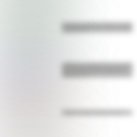
Bandera de Bolivia: historia, origen
y significado
¿Sabías que Argentina tuvo la torre
de comunicaciones más alta de
Sudamérica?
Kollas: ¿cómo y dónde vivían?