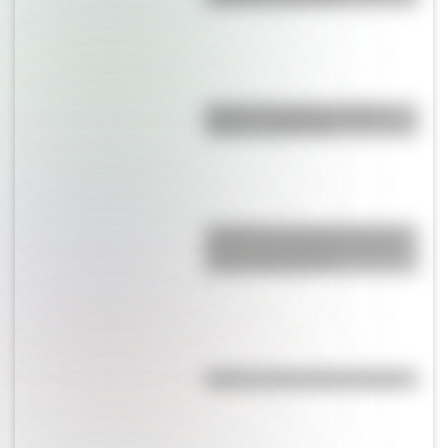
Bandera de Bolivia: historia,
origen y significado
¿Sabías que Argentina tuvo la
torre de comunicaciones más
alta de Sudamérica?
Kollas: ¿cómo y dónde vivían?