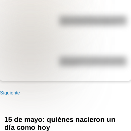
José de San Martín: conocé dónde
nació el prócer de Sudamérica
Carlos Gardel: 5 datos que quizás
no sabías
Siguiente
15 de mayo: quiénes nacieron un
día como hoy