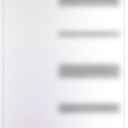
y verdades
Efemérides del 8 de agosto
Paraguas: ¿cómo pasó de
proteger del Sol a utilizarse
contra la lluvia?
"Mejunje": ¿cuál es el origen de
la palabra?