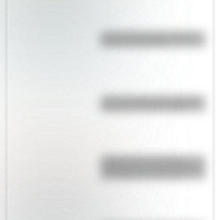
¿Por qué la Ruta 40 es la más
famosa de Argentina?
¿Cuál es la línea de subte más
profunda de Buenos Aires?
¿Sabías que las tiendas de
campaña del desierto del Sahara
son erigidas por mujeres?