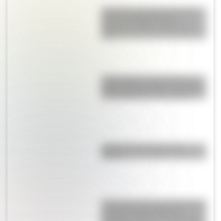
9 de julio para docentes: tres
láminas ilustradas para
descargar gratis y usar en el
aula
17 de agosto: cómo hacer un
retrato de San Martín en collage
con cartulinas y marcadores
¿Qué son las capas de la
Tierra?
Crianza 2.0: por qué las vacunas
son importantes desde la
infancia y cuáles son sus mitos