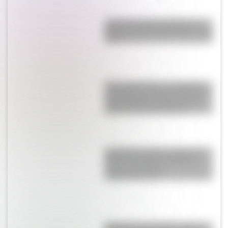
¿Cuál es la única bandera en
todo el mundo que tiene el color
rosa?
"Seis Triple Ocho": el batallón
de mujeres afroamericanas que
salvó a Estados Unidos en la
Segunda Guerra Mundial
San Martín se hace cargo del
Ejército del Norte y planea el
futuro de la lucha
independentista
Eucariota y procariota: ¿qué