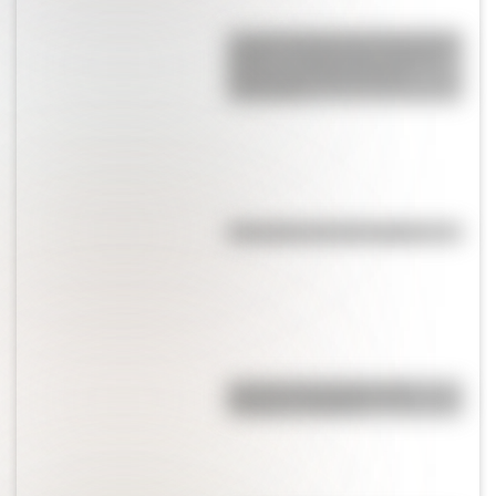
La gran hazaña del Cruce de los
Andes: el primer paso de San
Martín para liberar medio
continente
Efemérides del 7 de agosto
Bandera de Ecuador para
colorear e imprimir