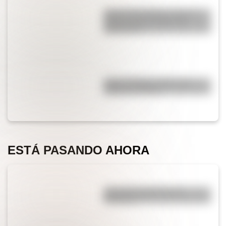
José de San Martín: conocé
dónde nació el prócer de
Sudamérica
Carlos Gardel: 5 datos que
quizás no sabías
ESTÁ PASANDO AHORA
¿Por qué el jabón forma
burbujas?