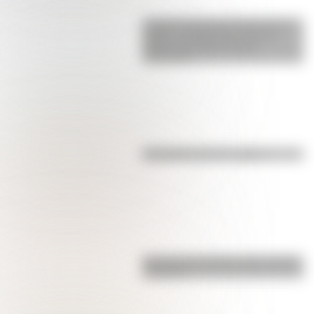
La gran hazaña del Cruce de los
Andes: el primer paso de San
Martín para liberar medio
continente
Efemérides del 7 de agosto
Bandera de Ecuador para colorear
e imprimir