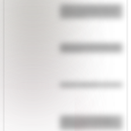
¿Sabías que antes las personas
dormían todas juntas en una
misma cama?
¿Qué son los hiperónimos y los
hipónimos?
Síncopa: ¿qué es?
¿Sabés cuál es la diferencia
entre una nube, una niebla y
una neblina?