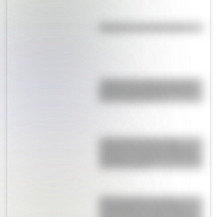
Efemérides del 6 de agosto
¿Sabías que Argentina tuvo la
torre de comunicaciones más
alta de Sudamérica?
Actividades para el 17 de
agosto: secuencias didácticas
de primer y segundo ciclo para
descargar gratis
SESC Pompéia: historia y
curiosidades de esta mole de
hormigón que resalta como un