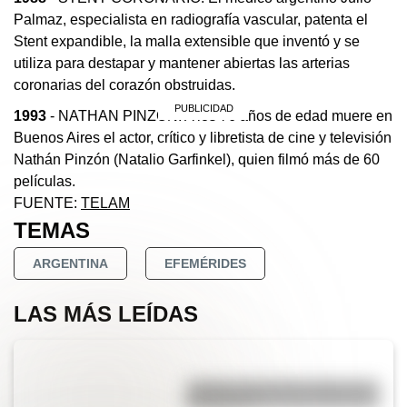
Palmaz, especialista en radiografía vascular, patenta el
Stent expandible, la malla extensible que inventó y se
utiliza para destapar y mantener abiertas las arterias
coronarias del corazón obstruidas.
1993
- NATHAN PINZÓN. A los 76 años de edad muere en
Buenos Aires el actor, crítico y libretista de cine y televisión
Nathán Pinzón (Natalio Garfinkel), quien filmó más de 60
películas.
FUENTE:
TELAM
TEMAS
ARGENTINA
EFEMÉRIDES
LAS MÁS LEÍDAS
¿Sabías cómo fue la infancia de
San Martín?