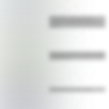
Efemérides: tres cosas que
pasaron en Argentina un 7 de
agosto
Bandera de Bolivia: historia, origen
y significado
Efemérides del 6 de agosto