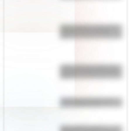
¿Sabés cuál es el origen de la
expresión “No dar pie con
bola”?
¿Sabés cuál es el origen de la
expresión “Hablar por boca de
ganso”?
Test de personalidad: ¿qué
prócer argentino sos?
¿Qué significa la frase