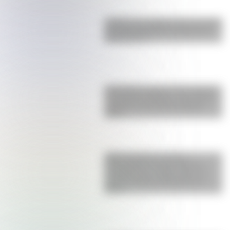
¿Sabías que Argentina tuvo la torre
de comunicaciones más alta de
Sudamérica?
Actividades para el 17 de agosto:
secuencias didácticas de primer y
segundo ciclo para descargar
gratis
SESC Pompéia: historia y
curiosidades de esta mole de
hormigón que resalta como un
centro cultural y deportivo de
Brasil