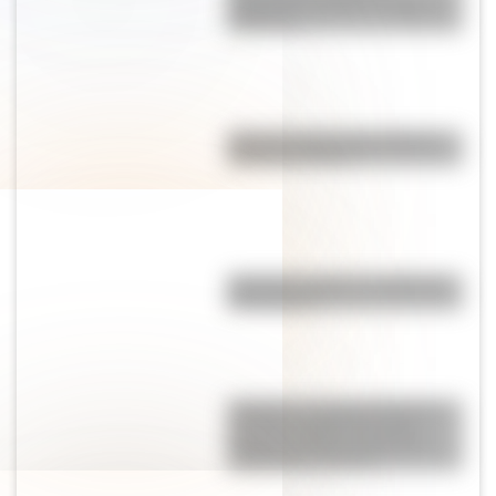
"Tachame la doble"? Origen y
definición
Cómo es el sitio arqueológico
Pucará de Tilcara
Paparazzi: origen y significado
de la palabra
“Pangea”, el supercontinente
que hace millones de años
mantuvo unidos a todos los
continentes actuales