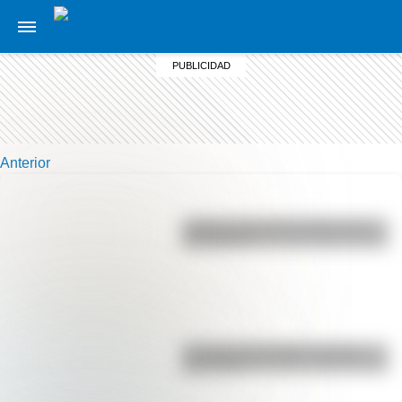
Anterior
¿Sabías cómo fue la infancia de
San Martín?
La vida de San Martín contada
para niños