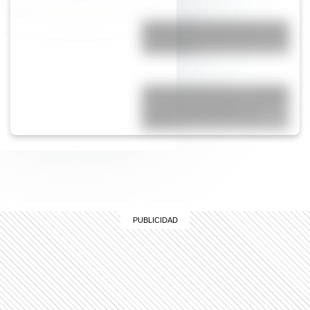
Peggys Point: el pintoresco faro
de Canadá que causa furor entre
los turistas
¿Cuántos años tiene la Catedral
de Colonia y por qué es una de
las más sorprendentes de
Europa?