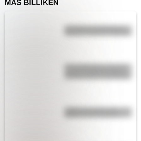
MÁS BILLIKEN
San Martín: tres museos que
rescatan su legado en Argentina
Toro de Wall Street: la curiosa
escultura de Nueva York que
esconde múltiples significados
¿Sabías que Venecia está
repleta de manos gigantes?