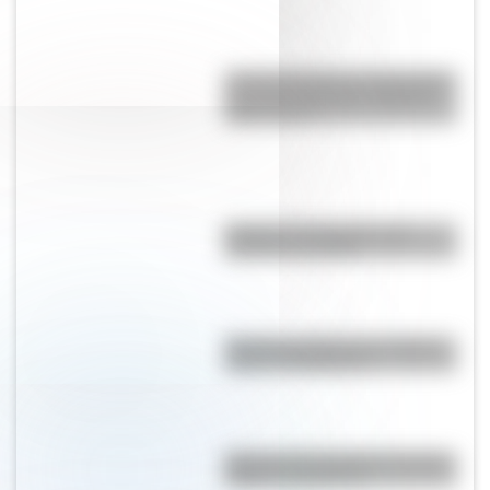
¿Cómo percibía la enfermedad y
la muerte el pueblo originario
Toba o Qom?
Bandera de Paraguay para
colorear e imprimir
Bandera de Misiones: historia,
origen y significado
Bandera de Guatemala: historia,
origen y significado