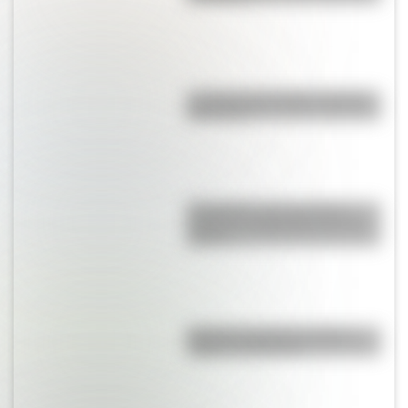
La vida de San Martín contada
para niños
Efemérides: tres cosas que
pasaron en Argentina un 7 de
agosto
Bandera de Bolivia: historia,
origen y significado