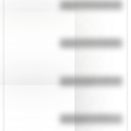
¿Cuál es la diferencia entre casa
y hogar?
¿Cuál es el origen de la palabra
“carajo”?
Cruce de los Andes: 5 datos que
quizás no sabías
Comechingones: ¿Cómo y
dónde vivían?