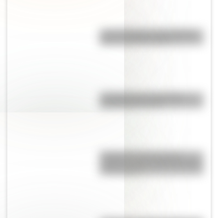
Las 12 máximas de San Martín
para su hija Merceditas
La historia de Lionel Messi
contada para chicos
El Delta del Paraná podría
cambiar la vista de Buenos Aires
en dos siglos