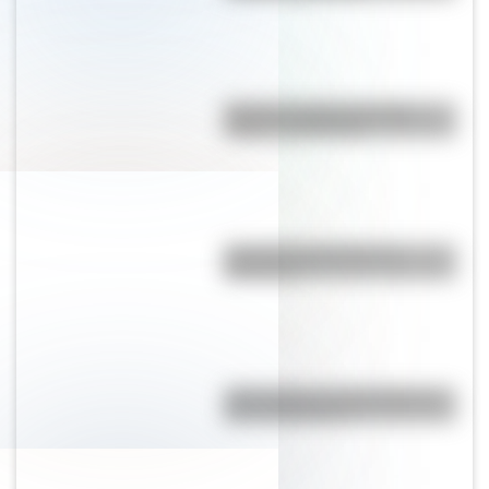
Bandera de Brasil: historia,
origen y significado
Conocé la historia de La
Marsellesa
¿Qué países se encuentran en
dos continentes?