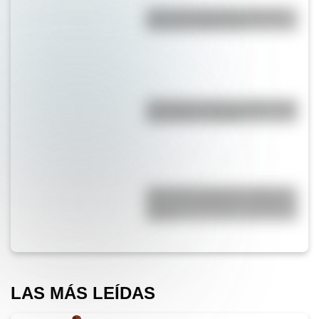
¿Por qué la Ruta 40 es la más
famosa de Argentina?
¿Por qué los lagos pueden tener
agua dulce o salada?
¿Por qué se tapan los oídos al
subir una montaña o al viajar en
avión?
LAS MÁS LEÍDAS