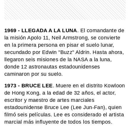
MI PAIS
¿Sabías que Yrigoyen y Alem eran
familia? Esta es su historia
1969
- LLEGADA A LA LUNA
. El comandante de
la misión Apolo 11, Neil Armstrong, se convierte
INTERESANTE
en la primera persona en pisar el suelo lunar,
¿Qué pasa con los envases después
secundado por Edwin "Buzz" Aldrin. Hasta ahora,
de usarlos? La experiencia que
enseña a darles una segunda vida
llegaron seis misiones de la NASA a la luna,
donde 12 astronautas estadounidenses
caminaron por su suelo.
EL MUNDO
Brochs: las antiguas torres circulares
que solo existen en Escocia
1973
- BRUCE LEE
. Muere en el distrito Kowloon
de Hong Kong, a la edad de 32 años, el actor,
escritor y maestro de artes marciales
MI PAIS
estadounidense Bruce Lee (Lee Jun-Fan), quien
¿Cuándo y dónde nació José de San
filmó seis películas. Lee es considerado el artista
Martín?
marcial más influyente de todos los tiempos.