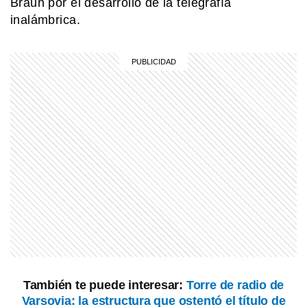
Braun por el desarrollo de la telegrafía
inalámbrica.
SABER MAS
Una banana pegada en la pared: la
obra de arte que se vendió por 6
millones de dólares
COMUNIDAD EDUCATIVA
Crianza 2.0: qué son las vacunas y
por qué son importantes desde la
primera infancia
MI PAIS
Shincal de Quimivil: la increíble
ciudad incaica de Catamarca que
sigue asombrando
PERSONAS
¿Quién fue San Cayetano y por qué
es el santo del pan y el trabajo?
También te puede interesar:
Torre de radio de
Varsovia: la estructura que ostentó el título de