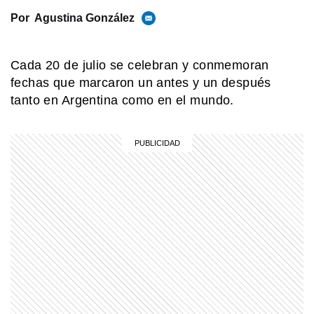
Por
Agustina González
MI PAIS
Existe un pueblo argentino en Salta
Cada 20 de julio se celebran y conmemoran
que solo se puede visitar por vía
terrestre si pasás por Bolivia
fechas que marcaron un antes y un después
tanto en Argentina como en el mundo.
MI PAIS
¡Soberanía en un clic! El argentino
que creó una app para sentir las
Malvinas más cerca
SABER MAS
¿Qué significa cuando los perros se
ponen panza arriba?
MI PAIS
¿Sabías que Manuel Belgrano era
descendiente de italianos?