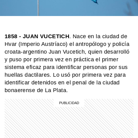
EL MUNDO
Así es el salar de Coipasa, uno de los
grandes paisajes de Bolivia
1858
- JUAN VUCETICH
. Nace en la ciudad de
Hvar (Imperio Austríaco) el antropólogo y policía
COMUNIDAD EDUCATIVA
croata-argentino Juan Vucetich, quien desarrolló
Crianza 2.0: la literatura infantil y
y puso por primera vez en práctica el primer
cómo fomentarla en las casas y
sistema eficaz para identificar personas por sus
escuelas
huellas dactilares. Lo usó por primera vez para
identificar detenidos en el penal de la ciudad
EL MUNDO
Barbican Estate: el complejo de
bonaerense de La Plata.
Londres que parece una ciudad
dentro de la ciudad
MI PAIS
Conocé el nombre completo de
Manuel Belgrano