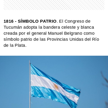
COMUNIDAD EDUCATIVA
¿Cómo se hace una infografía clara y
1816
- SÍMBOLO PATRIO
. El Congreso de
atractiva?
Tucumán adopta la bandera celeste y blanca
creada por el general Manuel Belgrano como
símbolo patrio de las Provincias Unidas del Río
MI PAIS
Luis Agote: el médico argentino que
de la Plata.
cambió la historia de la transfusión
sanguínea
MI PAIS
Quién fue Bernardo Houssay, una
figura clave de la ciencia argentina
MI PAIS
Achupallas: la estación ferroviaria de
Buenos Aires que aún guarda su
historia