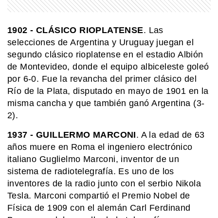
COMUNIDAD EDUCATIVA
Crianza 2.0: la literatura infantil y
1902
- CLÁSICO RIOPLATENSE
. Las
cómo fomentarla en las casas y
selecciones de Argentina y Uruguay juegan el
escuelas
segundo clásico rioplatense en el estadio Albión
de Montevideo, donde el equipo albiceleste goleó
MI PAIS
por 6-0. Fue la revancha del primer clásico del
24 de junio: la increíble coincidencia
Río de la Plata, disputado en mayo de 1901 en la
entre Fangio y Sabato
misma cancha y que también ganó Argentina (3-
2).
MI PAIS
1937
- GUILLERMO MARCONI
. A la edad de 63
Paso de San Francisco: el impactante
años muere en Roma el ingeniero electrónico
cruce argentino que está a más de
4.700 metros
italiano Guglielmo Marconi, inventor de un
sistema de radiotelegrafía. Es uno de los
inventores de la radio junto con el serbio Nikola
SABER MAS
Beneficios de la leche: un alimento
Tesla. Marconi compartió el Premio Nobel de
que va más allá de la infancia
Física de 1909 con el alemán Carl Ferdinand