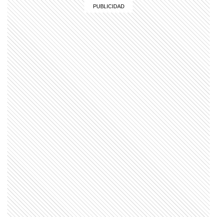
MI PAIS
24 de junio: ¿Por qué es uno de los
días más "argentinos" que existe?
EL MUNDO
La ciudad sueca de los pepinos, los
vikingos y la electricidad
MI PAIS
Conocé el nombre completo de
Manuel Belgrano
MI PAIS
¿Sabías que Manuel Belgrano era
descendiente de italianos?