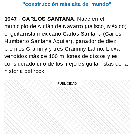
"construcción más alta del mundo"
COMUNIDAD EDUCATIVA
Crianza 2.0: la literatura infantil y
1947
- CARLOS SANTANA
. Nace en el
cómo fomentarla en las casas y
municipio de Autlán de Navarro (Jalisco, México)
escuelas
el guitarrista mexicano Carlos Santana (Carlos
Humberto Santana Aguilar), ganador de diez
MI PAIS
premios Grammy y tres Grammy Latino. Lleva
24 de junio: ¿Por qué es uno de los
días más "argentinos" que existe?
vendidos más de 100 millones de discos y es
considerado uno de los mejores guitarristas de la
historia del rock.
COMUNIDAD EDUCATIVA
Crianza 2.0: qué son las vacunas y
por qué son importantes desde la
primera infancia
SABER MAS
¿Por qué los perros dan vueltas antes
de dormir?