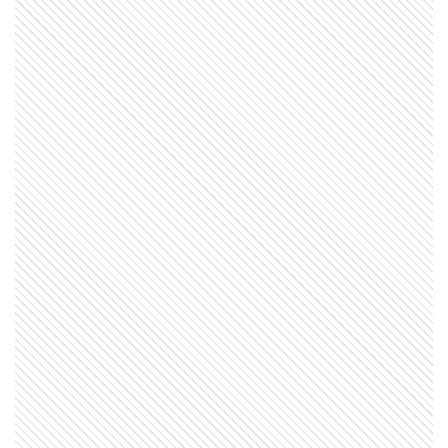
HISTORIA
Querido Mariano Moreno: estas son
las cartas de amor que Guadalupe
Cuenca, su esposa, le escribió luego
de su partida
SABER MAS
¿Qué significa cuando los perros se
ponen panza arriba?
PARA TUS TAREAS
Efemérides del 7 de agosto: tres
cosas que pasaron en Argentina un
día como hoy
SABER MAS
Mar, golfo, bahía y estrecho: ¿cómo se
diferencian?