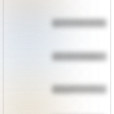
¿Por qué la Patagonia se llama
así?
¿Sabés cómo se forman las
nubes y cómo se clasifican?
Mafalda: ¿Quiénes son sus
personajes?