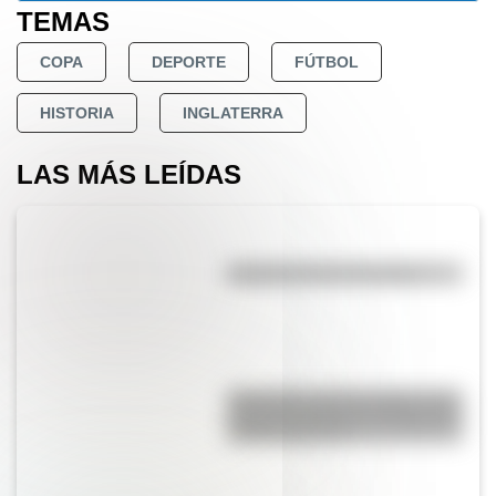
TEMAS
COPA
DEPORTE
FÚTBOL
HISTORIA
INGLATERRA
LAS MÁS LEÍDAS
Efemérides del 6 de agosto
Efemérides del 6 de agosto: tres
cosas que pasaron en Argentina
un día como hoy