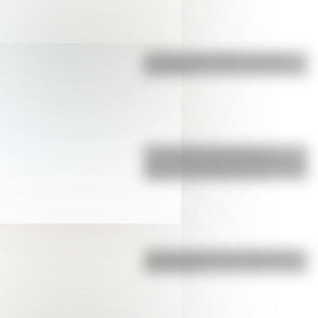
La vida de San Martín contada
para niños
17 de agosto: actividades y
secuencias didácticas de primer y
segundo ciclo de primaria
¿Sabías cómo fue la infancia de
San Martín?