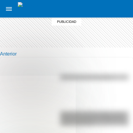
Anterior
Efemérides del 6 de agosto
Efemérides del 6 de agosto: tres
cosas que pasaron en Argentina
un día como hoy