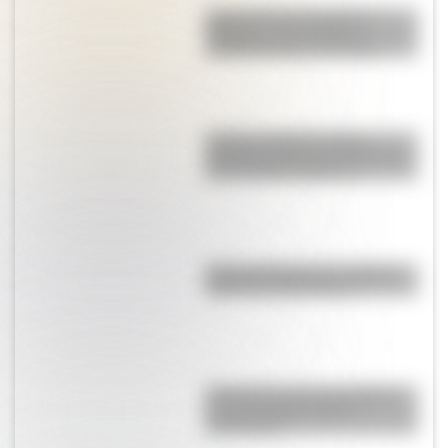
Cuál es el huso horario de
Argentina y por qué los
científicos piden cambiarlo
¿Cómo era Buenos Aires
durante la década del 20? Mirá
las increíbles imágenes
Parque Ibirapuera, el "Central
Park" de Latinoamérica
El General José de San Martín
en una hermosa lámina
descargable