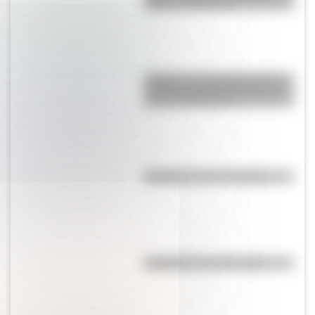
origen y significado
¿Sabías que Argentina tuvo la
torre de comunicaciones más
alta de Sudamérica?
Efemérides del 5 de agosto
Efemérides del 6 de agosto