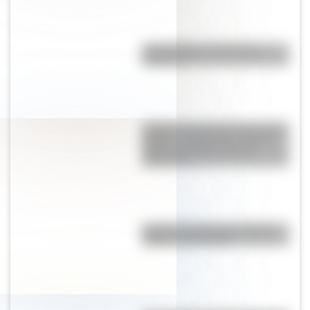
¿El choripán es realmente
argentino?
La gran hazaña del Cruce de los
Andes: el primer paso de San
Martín para liberar medio
continente
Bandera de Uruguay: historia,
origen y significado