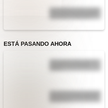
San Clemente del Tuyú: conocé
la historia de una de las playas
más visitadas de Argentina
ESTÁ PASANDO AHORA
¿Qué significa SOS y cómo se
convirtió en una señal de
auxilio?
¿Por qué Mendoza es una de las
provincias con más terremotos
de Argentina?