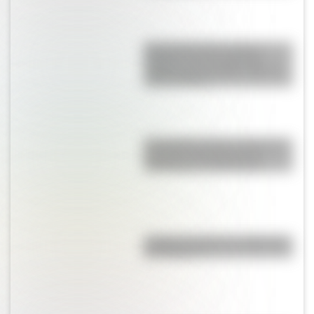
Día internacional contra el
Bullying: las tres palabras
mágicas para trabajar sobre el
acoso escolar
El Combate de San Lorenzo, el
bautismo de fuego de los
Granaderos de San Martín
¿Cuál es el origen y significado
de "Cipayo"?