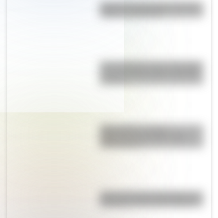
Bandera de Guatemala: historia,
origen y significado
Una infografía sobre el Combate
de San Lorenzo para la escuela
primaria
Mapa político y físico:
diferencias y ejemplos para
diferenciarlos
Así se conocieron Remedios de
Escalada y José de San Martín