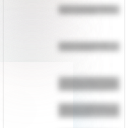
Bandera de Panamá: historia,
origen y significado
Bandera de Argentina para
colorear e imprimir
17 de agosto: cómo hacer un
retrato de San Martín en collage
con cartulinas y marcadores
Reabre "La Favorita": un
emblemático edificio de Rosario
que tiene 94 años