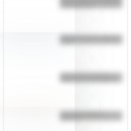
cosas que pasaron en Argentina
un día como hoy
¿Por qué el mate se comparte en
ronda?
¿Por qué el 17 de agosto es
feriado nacional en Argentina?
¿Es el Truco realmente
argentino?