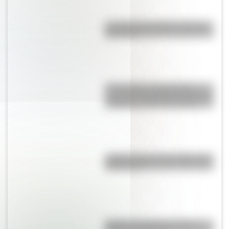
La vida de San Martín contada
para niños
17 de agosto: actividades y
secuencias didácticas de primer
y segundo ciclo de primaria
¿Sabías cómo fue la infancia de
San Martín?
Bandera de Bolivia: historia,