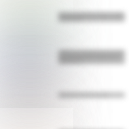
Bandera de Bolivia: historia, origen
y significado
¿Sabías que Argentina tuvo la torre
de comunicaciones más alta de
Sudamérica?
Efemérides del 5 de agosto