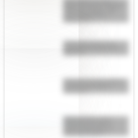
Tacoma Narrows Bridge: la
historia del puente de Estados
Unidos que colapsó cuatro
meses después de su
inauguración
¿Sabías que existen ocho
modalidades educativas en
Argentina?
El General José de San Martín
en una hermosa lámina
descargable
Cuerpo humano: toda la
información del sistema
nervioso autónomo y un
material descargable