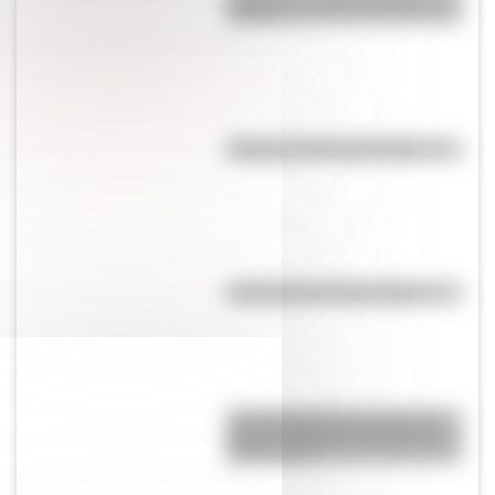
vivían?
El punto, la recta y el plano
Efemérides del 6 de agosto
Amores históricos: conocé la
icónica historia de amor entre
Evita y Perón