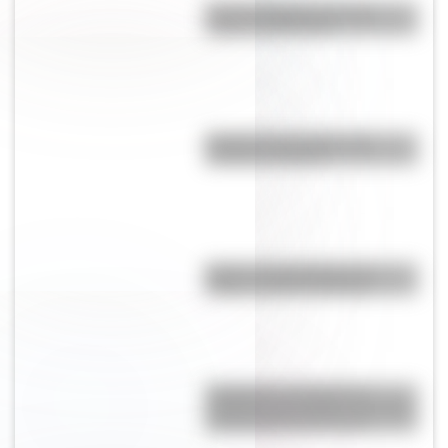
Bandera Wiphala: historia,
origen y significado
Bandera de Ecuador para
colorear e imprimir
Brujas: curiosidades de la
icónica ciudad de Bélgica
Inhibición conductual: la
habilidad que ayuda a los niños
a pensar antes de actuar