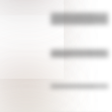
17 de agosto: actividades y
secuencias didácticas de primer y
segundo ciclo de primaria
¿Sabías cómo fue la infancia de
San Martín?
Efemérides del 4 de agosto