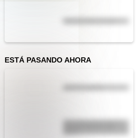
Efemérides del 5 de agosto
ESTÁ PASANDO AHORA
¿El té tiene cafeína?
¿Qué diferencia hay entre un
automóvil eléctrico y uno
híbrido?