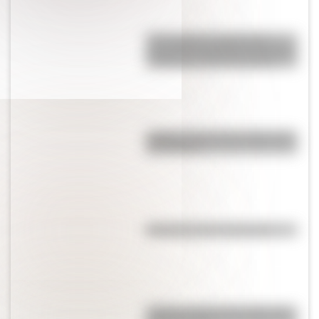
17 de agosto: actividades y
secuencias didácticas de primer
y segundo ciclo de primaria
¿Sabías cómo fue la infancia de
San Martín?
Efemérides del 4 de agosto
¿Sabías cuál fue la mascota de