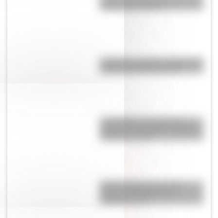
natal de San Martín?
Argentina: ¿cuál es el origen del
nombre de nuestro país?
Los Quilmes, el pueblo que
resistió la dominación española
durante un siglo
Sistema digestivo: qué es,
partes y funciones para
entenderlo fácil