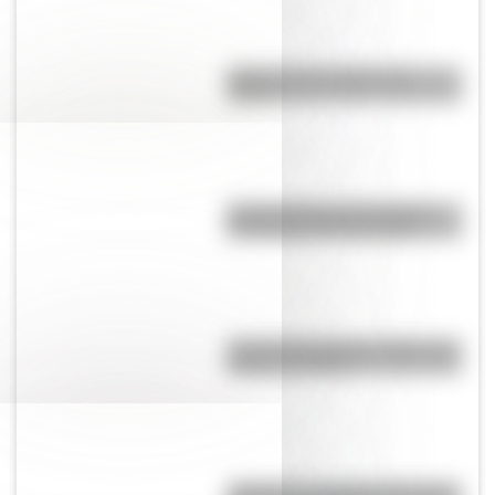
¿Qué son las capas de la
Tierra?
Día Mundial de la Fotografía:
por qué es el 19 de agosto
José de San Martín: 5 datos que
quizás no sabías
¿Cómo es y dónde está la casa