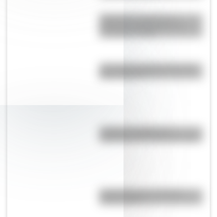
Cómo fue el viaje de los
diputados al Congreso de
Tucumán en 1816
¿Por qué a los Ignacios se los
llama "Nacho"?
¿Cuál es el origen y el
significado de la palabra tango?
Comechingones: ¿Cómo y
dónde vivían?