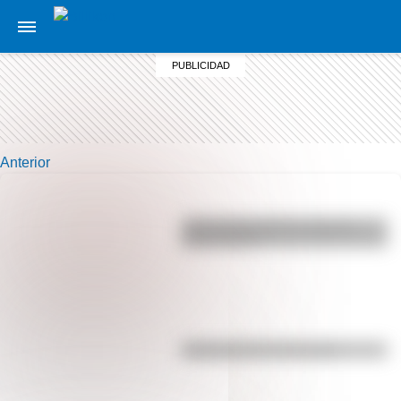
Anterior
¿Por qué los perros se ponen
panza arriba?
Efemérides del 5 de agosto