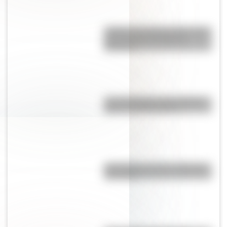
¿Sabías que Buenos Aires tiene
una columna del Imperio
Romano?
Las 12 máximas de San Martín
para su hija Merceditas
"En Pampa y la vía": la historia
de la frase