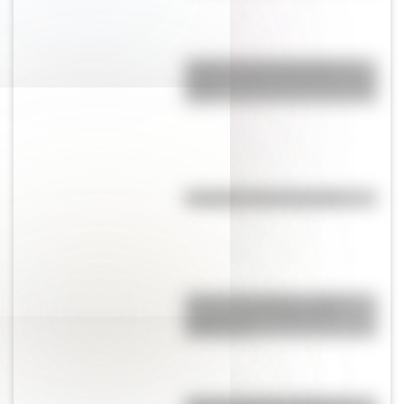
¿Cuál es la única bandera en
todo el mundo que tiene el color
rosa?
Efemérides del 6 de agosto
José de San Martín: conocé
dónde nació el prócer de
Sudamérica