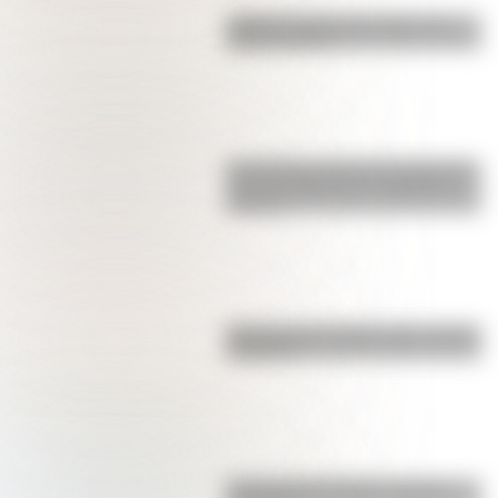
¿Sabías cuál fue la mascota de
cada mundial?
Los poderes del Estado Argentino
son tres: Ejecutivo, Legislativo y
Judicial
Bandera de Colombia para colorear
e imprimir
La vida de San Martín contada