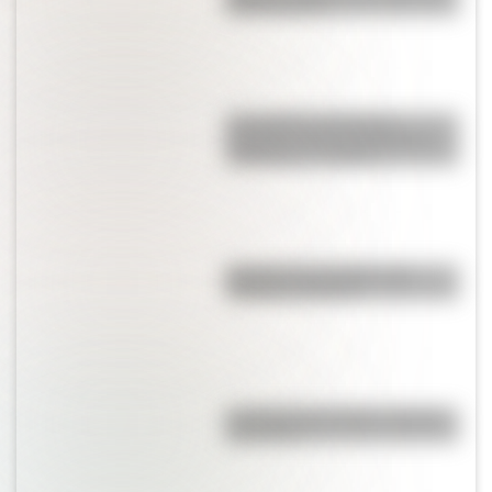
cada mundial?
Los poderes del Estado
Argentino son tres: Ejecutivo,
Legislativo y Judicial
Bandera de Colombia para
colorear e imprimir
La vida de San Martín contada
para niños