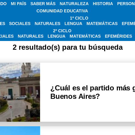
NDO
MI PAÍS
SABER MÁS
NATURALEZA
HISTORIA
PERSON
COMUNIDAD EDUCATIVA
1º CICLO
ES
SOCIALES
NATURALES
LENGUA
MATEMÁTICAS
EFEM
SOBRE CARMEN DE
2º CICLO
CIALES
NATURALES
LENGUA
MATEMÁTICAS
EFEMÉRIDES
2 resultado(s) para tu búsqueda
¿Cuál es el partido más 
Buenos Aires?