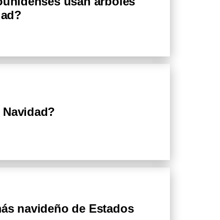
dounidenses usan árboles
dad?
n Navidad?
más navideño de Estados