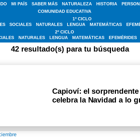
NDO
MI PAÍS
SABER MÁS
NATURALEZA
HISTORIA
PERSON
COMUNIDAD EDUCATIVA
1º CICLO
ES
SOCIALES
NATURALES
LENGUA
MATEMÁTICAS
EFEM
ICIAS SOBRE NAV
2º CICLO
CIALES
NATURALES
LENGUA
MATEMÁTICAS
EFEMÉRIDES
42 resultado(s) para tu búsqueda
Capioví: el sorprendente
celebra la Navidad a lo 