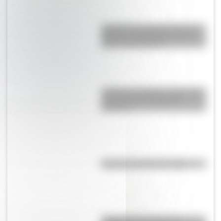
¿Sabías que Argentina tuvo la
torre de comunicaciones más
alta de Sudamérica?
¿Sabías que Buenos Aires tiene
una columna del Imperio
Romano?
El punto, la recta y el plano
Inhibición conductual: la