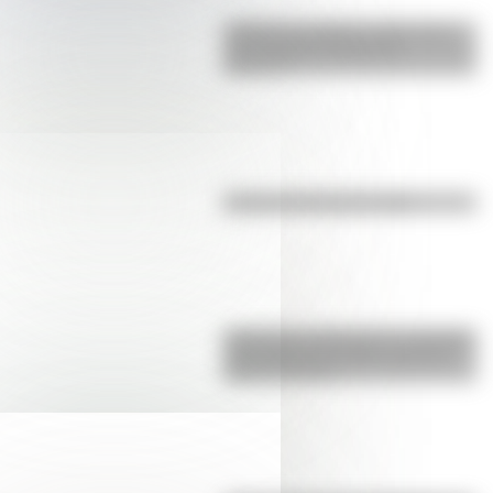
¿Sabías que Buenos Aires tiene
una columna del Imperio
Romano?
El punto, la recta y el plano
Inhibición conductual: la habilidad
que ayuda a los niños a pensar
antes de actuar