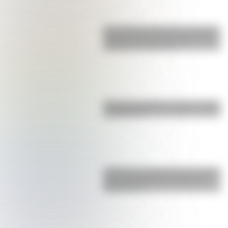
San Clemente del Tuyú: conocé la
historia de una de las playas más
visitadas de Argentina
Bandera de Bolivia: historia, origen
y significado
¿Sabías que Argentina tuvo la torre
de comunicaciones más alta de
Sudamérica?