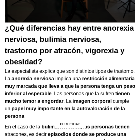
0
¿Qué diferencias hay entre anorexia
seconds
of
nerviosa, bulimia nerviosa,
27
minutes,
trastorno por atracón, vigorexia y
38
seconds
obesidad?
La especialista explica que son distintos tipos de trastorno.
La
anorexia nerviosa
implica una
restricción alimentaria
muy marcada que lleva a que la persona tenga un peso
inferior al esperable.
Las personas que la sufren
tienen
mucho temor a engordar
. La i
magen corporal
cumple
un
papel muy importante en la autovaloración de la
persona
.
En el caso de la
bulimia nerviosa
,
las personas tienen
atracones, es decir
episodios donde se produce una