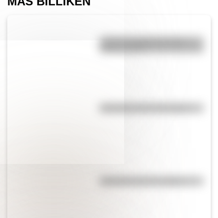
MÁS BILLIKEN
¿Cuál es la diferencia entre
acento y tilde?
Efemérides del 21 de agosto
Efemérides del 7 de agosto