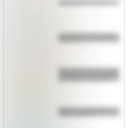
Efemérides del 5 de agosto
La vida de San Martín contada
para niños
San Clemente del Tuyú: conocé
la historia de una de las playas
más visitadas de Argentina
Bandera de Bolivia: historia,
origen y significado