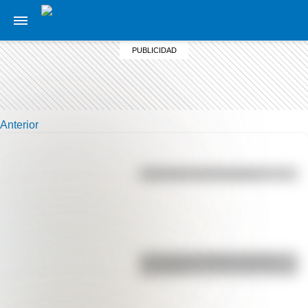
Anterior
Efemérides del 5 de agosto
La vida de San Martín contada
para niños