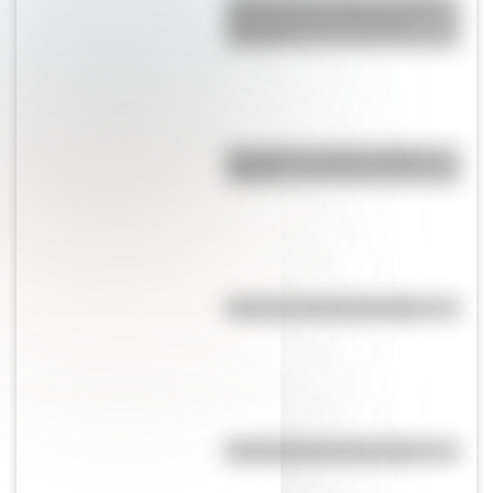
¿Sabías que el lugar con más
niebla del mundo está en
América?
Guaraníes: ¿cómo y dónde
vivían?
El punto, la recta y el plano
Efemérides del 6 de agosto