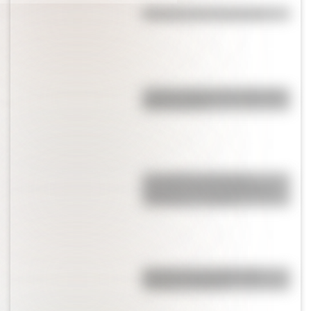
Efemérides del 4 de agosto
¿Sabías cuál fue la mascota de
cada mundial?
Los poderes del Estado
Argentino son tres: Ejecutivo,
Legislativo y Judicial
Bandera de Colombia para
colorear e imprimir