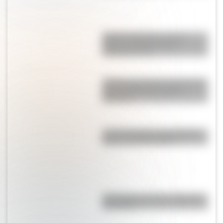
Sistema digestivo: qué es,
partes y funciones para
entenderlo fácil
¿Sabías que Buenos Aires tiene
una columna del Imperio
Romano?
Las 12 máximas de San Martín
para su hija Merceditas
"En Pampa y la vía": la historia
de la frase