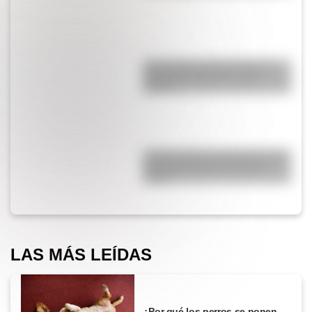
¿Qué diferencia hay entre un
automóvil eléctrico y uno
híbrido?
¿Cómo nació el automóvil y por
qué transformó la forma de
viajar?
LAS MÁS LEÍDAS
¿Por qué los perros se ponen