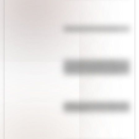
Efemérides del 5 de agosto
17 de agosto: actividades y
secuencias didácticas de primer
y segundo ciclo de primaria
¿Sabías cómo fue la infancia de
San Martín?