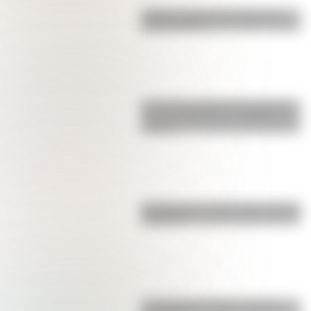
¿Sabías cuál fue la mascota de
cada mundial?
Los poderes del Estado Argentino
son tres: Ejecutivo, Legislativo y
Judicial
Bandera de Colombia para colorear
e imprimir
La vida de San Martín contada