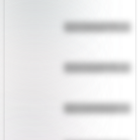
Bandera Wiphala: historia,
origen y significado
Bandera de Ecuador para
colorear e imprimir
Brujas: curiosidades de la
icónica ciudad de Bélgica