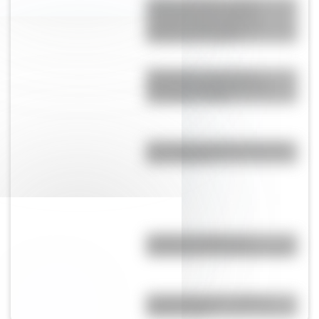
Cuerpo humano: toda la
información del sistema
nervioso autónomo y un
material descargable
Cómo fue el viaje de los
diputados al Congreso de
Tucumán en 1816
¿Por qué a los Ignacios se los
llama "Nacho"?
¿Cuál es el origen y el
significado de la palabra tango?
Comechingones: ¿Cómo y
dónde vivían?