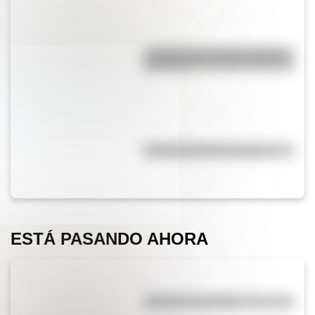
La vida de San Martín contada
para niños
Efemérides del 5 de agosto
ESTÁ PASANDO AHORA
¿El té tiene cafeína?