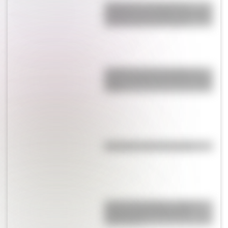
Inhibición conductual: la
habilidad que ayuda a los niños
a pensar antes de actuar
¿Cuál es la única bandera en
todo el mundo que tiene el color
rosa?
Efemérides del 6 de agosto
José de San Martín: conocé
dónde nació el prócer de
Sudamérica