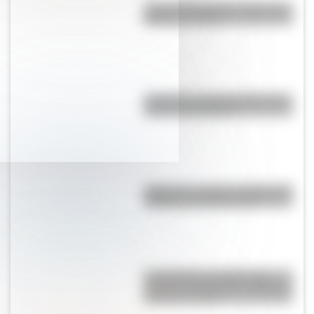
José de San Martín: 5 datos que
quizás no sabías
¿Cómo es y dónde está la casa
natal de San Martín?
Argentina: ¿cuál es el origen del
nombre de nuestro país?
Los Quilmes, el pueblo que
resistió la dominación española
durante un siglo