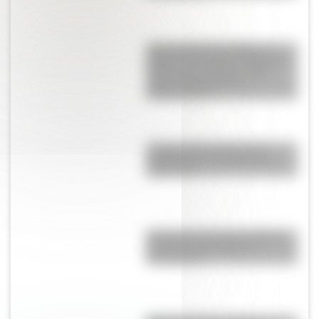
Tacoma Narrows Bridge: la
historia del puente de Estados
Unidos que colapsó cuatro
meses después de su
inauguración
¿Sabías que existen ocho
modalidades educativas en
Argentina?
El General José de San Martín
en una hermosa lámina
descargable