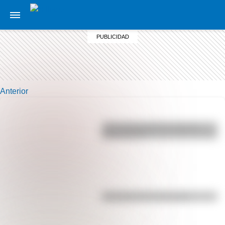
Anterior
¿Por qué los perros se ponen
panza arriba?
Efemérides del 5 de agosto