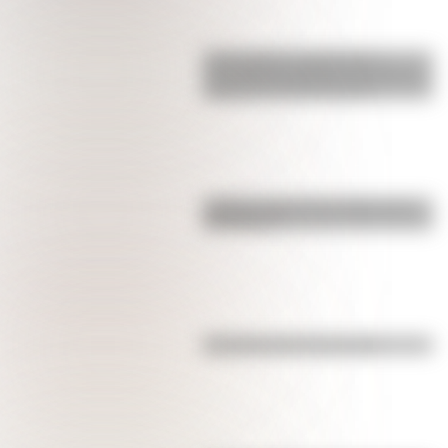
17 de agosto: actividades y
secuencias didácticas de primer y
segundo ciclo de primaria
¿Sabías cómo fue la infancia de
San Martín?
Efemérides del 4 de agosto