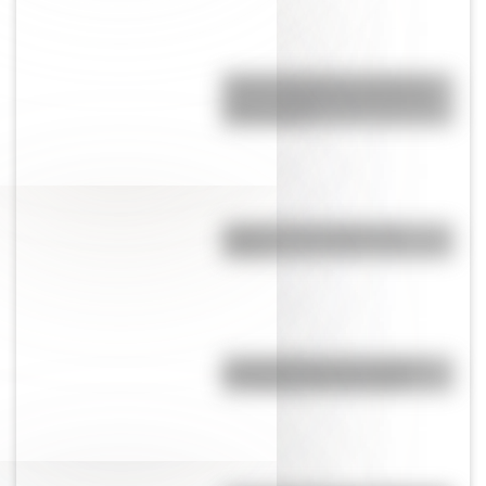
Amores históricos: conocé la
icónica historia de amor entre
Evita y Perón
¿Qué son las capas de la
Tierra?
Día Mundial de la Fotografía:
por qué es el 19 de agosto