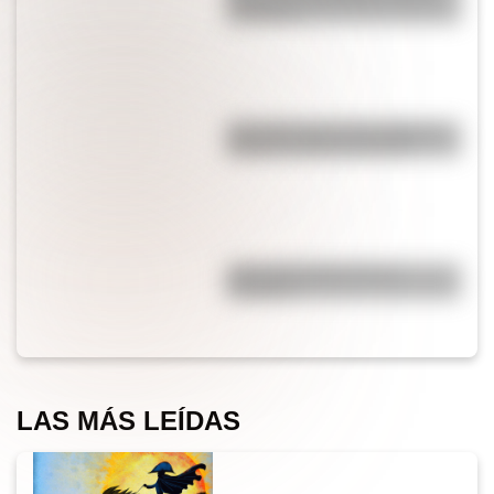
extremos?
¿Es cierto que el chocolate es
peligroso para los perros?
¿Por qué el jabón forma
burbujas?
LAS MÁS LEÍDAS