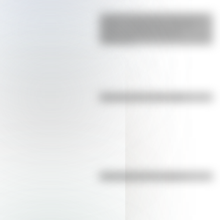
La gran hazaña del Cruce de los
Andes: el primer paso de San
Martín para liberar medio
continente
Efemérides del 8 de agosto
Efemérides del 7 de agosto