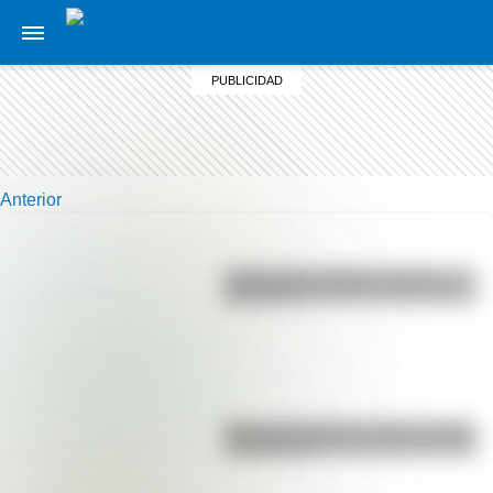
Anterior
La vida de San Martín contada
para niños
Bandera de Bolivia: historia, origen
y significado