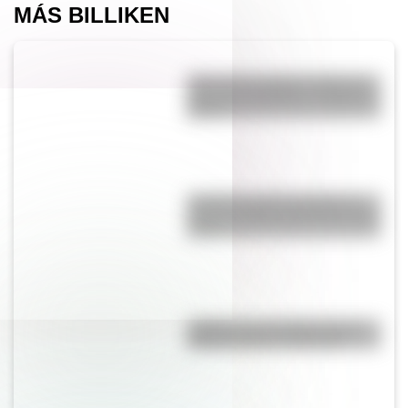
MÁS BILLIKEN
¿Por qué se tapan los oídos al
subir una montaña o al viajar en
avión?
¿Cuál es la única bandera en
todo el mundo que tiene el color
rosa?
¿Sabías que San Martín vivió
mucho tiempo en España?