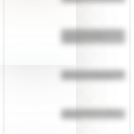
El Pueblo Qom (Toba): Conocé
más sobre los pueblos
originarios
¿Dónde está el estadio de fútbol
más antiguo de Argentina?
¿Cuál es la diferencia monte y
montaña?