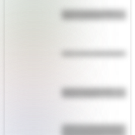
Bandera de Bolivia: historia,
origen y significado
Kollas: ¿cómo y dónde vivían?
Bandera de Ecuador para
colorear e imprimir
¿Sabías que Argentina tuvo la
torre de comunicaciones más