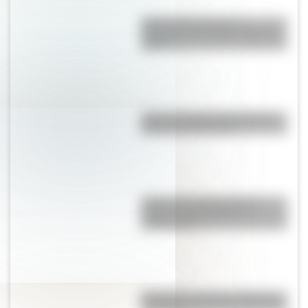
Día Internacional de la
Juventud: por qué es el 12 de
agosto
¿Por qué la Ruta 40 es la más
famosa de Argentina?
Quién fue el Pulpo Paul: la
curiosa historia de sus
predicciones
Mocovíes: conocé su historia y
su cultura