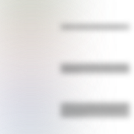
Kollas: ¿cómo y dónde vivían?
Bandera de Ecuador para colorear
e imprimir
¿Sabías que Argentina tuvo la torre
de comunicaciones más alta de
Sudamérica?