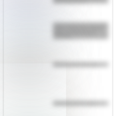
alta de Sudamérica?
La gran hazaña del Cruce de los
Andes: el primer paso de San
Martín para liberar medio
continente
Efemérides del 8 de agosto
Efemérides del 7 de agosto