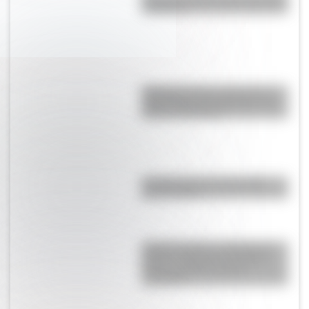
e imprimir
Argentinosaurus, uno de los
dinosaurios más grandes que
vivió en Argentina
10 salas de cine que perdió
Buenos Aires
Cóndor andino: ¿sabías que
Bolivia, Colombia y Ecuador
tienen el mismo animal
nacional?