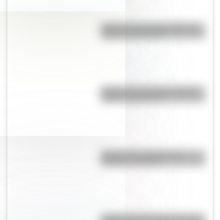
Bandera de Tucumán: historia,
origen y significado
Bandera de Colombia: historia,
origen y significado
Bandera de Canada para
colorear e imprimir
Bandera de Bolivia para colorear