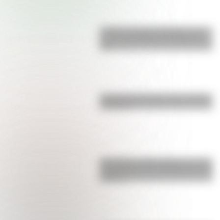
Castillo de Rafael Obligado, una
joya arquitectónica que sigue de
pie
Bandera de Ecuador para colorear
e imprimir
San Martín y Simón Bolívar: así fue
el encuentro de los libertadores de
América