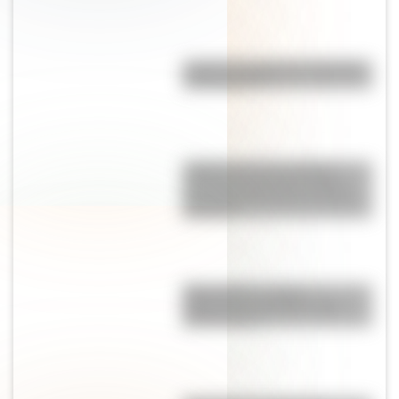
¿Cuál es el origen de la palabra
"información"?
¿Sabías que en la película
"Güemes, la tierra en armas"
Mercedes Sosa hizo de Juana
Azurduy?
Mapa político y físico:
diferencias y ejemplos para
diferenciarlos