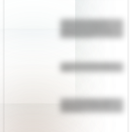
¿Sabías que la Selección
Argentina es la máxima
ganadora en la historia del
Mundial de Polo?
¿Qué pasó el 25 de mayo de
1810?
José de San Martín: conocé
dónde nació el prócer de
Sudamérica