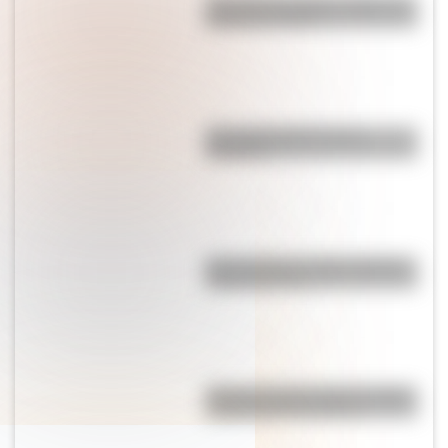
¿Por qué los piratas usaban un
parche en el ojo?
¿Por qué el jabón forma
burbujas?
Qué muestra un mapa temático
y para qué sirve
"El que no corre, vuela": origen
y significado de la frase