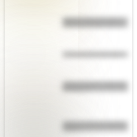
"Dibujitos eran los de antes":
caricaturas famosas en los 70
¿Cuál es la historia del mimo?
¿Cuál es el origen y significado
de "Cipayo"?
¿Cuál es el origen de la palabra
“carajo”?