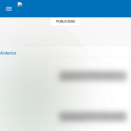
Anterior
La vida de San Martín contada
para niños
Bandera de Bolivia: historia, origen
y significado