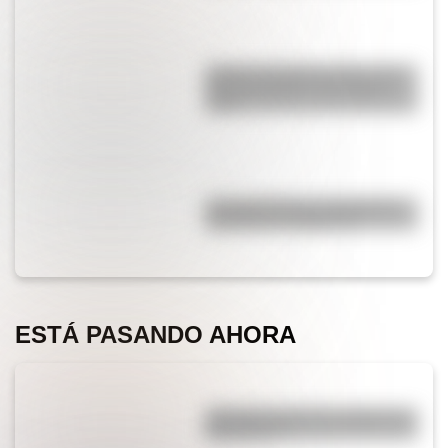
¿Cómo era Buenos Aires en la
Década Infame?: las mejores
fotos
La historia de los inmigrantes
franceses en Argentina
ESTÁ PASANDO AHORA
¿Por qué cortar una cebolla nos
hace llorar?