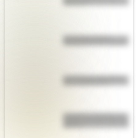
personajes?
Los duendes producen
encantamientos en los hogares
Las 12 máximas de San Martín
para su hija Merceditas
La Coquena y el Pombero: los
duendes más famosos del norte
argentino