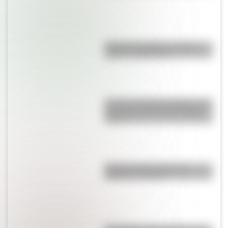
Bandera de Bolivia: historia,
origen y significado
Castillo de Rafael Obligado, una
joya arquitectónica que sigue
de pie
Bandera de Ecuador para
colorear e imprimir