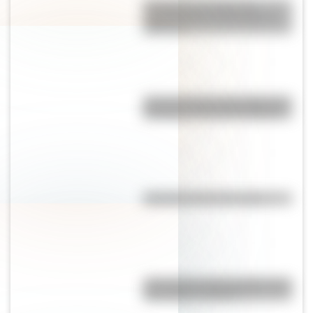
El campo y la ciudad: las
características principales de
cada uno
Así se conocieron Remedios de
Escalada y José de San Martín
Efemérides del 8 de agosto
¿Por qué los lagos pueden tener
agua dulce o salada?