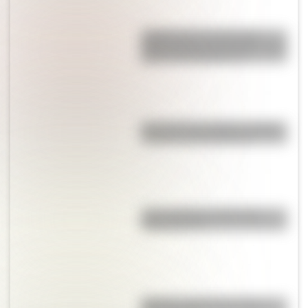
¿Sabías que la mosca más
grande del mundo habita en tres
países de Sudamérica?
Revolución de Octubre: origen,
causas y consecuencias
¿Qué significa meridional y
septentrional?
Mafalda: ¿Quiénes son sus