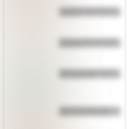
Calchaquíes: características y
su historia
¿Cuál es el nombre más usado
del mundo?
¿Sabías que existe un pueblo
con una sola calle?
¿Sabías que Venecia está
repleta de manos gigantes?