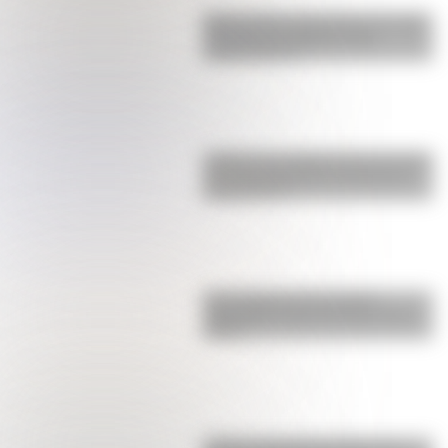
Buenos Aires al principio del siglo
XX: mirá las imágenes más
sorprendentes
¿Sabías que Argentina tuvo la torre
de comunicaciones más alta de
Sudamérica?
Una infografía descargable
imperdible sobre el Cruce de los
Andes
¿Cómo era Buenos Aires en la