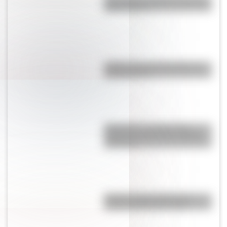
cómo vivían?
¿Sabías que hay 5 países sin
Constitución?
Rambután, la extraña fruta
tropical que tiene una semilla
venenosa
Rambla de Mar del Plata: la
historia detrás de la obra