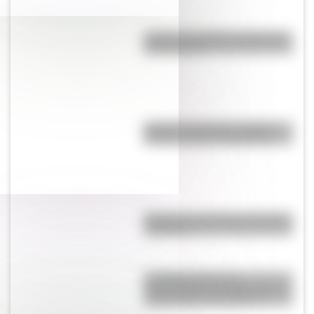
¿Cuál es la estrella más grande
del universo?
Bandera de Estados Unidos:
historia, origen y significado
Bandera de Chaco para colorear
e imprimir
Los Niños Héroes de
Chapultepec: la historia que se
volvió símbolo en México