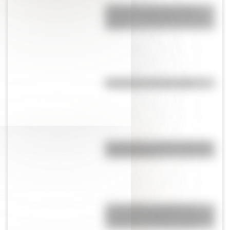
Efemérides: tres cosas que
pasaron en Argentina un 7 de
agosto
Efemérides del 6 de agosto
Pila eléctrica: quién la inventó y
cómo funciona
17 de agosto: actividades y
secuencias didácticas de primer
y segundo ciclo de primaria