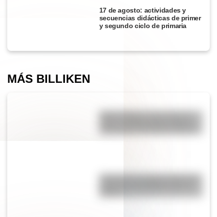
17 de agosto: actividades y
secuencias didácticas de primer
y segundo ciclo de primaria
MÁS BILLIKEN
Monte Olimpo: si no es en la
Tierra, ¿dónde está el volcán
más grande del Sistema Solar?
Conocé a las mujeres detrás de
la Bandera del Ejército de los
Andes