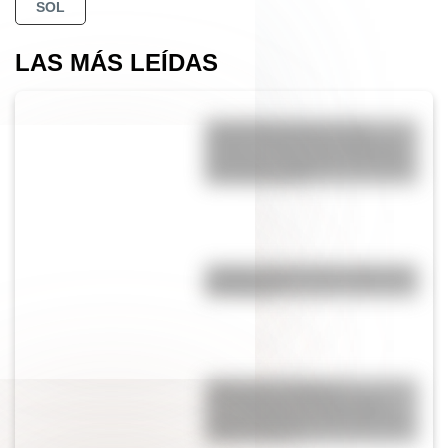
SOL
LAS MÁS LEÍDAS
Actividades para el 17 de
agosto: secuencias didácticas
de primer y segundo ciclo para
descargar gratis
¿Sabías cómo fue la infancia de
San Martín?
¿Qué son las figuras
geométricas? Una guía fácil
para entenderlas y conocer los
distintos tipos