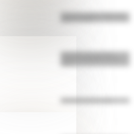
Cruce de los Andes: 5 datos que
quizás no sabías
Efemérides: tres cosas que
pasaron en Argentina un 7 de
agosto
Efemérides del 6 de agosto