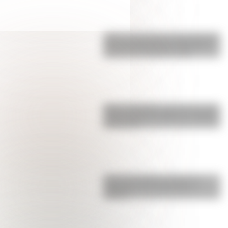
¿Qué son las figuras geométricas?
Una guía fácil para entenderlas y
conocer los distintos tipos
Metro de Madrid: ¿por qué es una
de las redes más largas y antiguas
de Europa?
Cómo San Martín conformó el
Regimiento de Granaderos a
Caballo