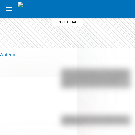
Anterior
Actividades para el 17 de agosto:
secuencias didácticas de primer y
segundo ciclo para descargar
gratis
¿Sabías cómo fue la infancia de
San Martín?