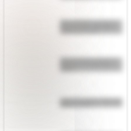
Metro de Madrid: ¿por qué es
una de las redes más largas y
antiguas de Europa?
Cómo San Martín conformó el
Regimiento de Granaderos a
Caballo
Cruce de los Andes: 5 datos que
quizás no sabías