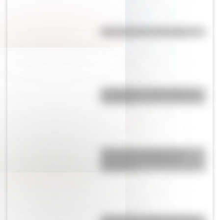
Efemérides del 7 de agosto
Calchaquíes: características y
su historia
Un bosque patagónico fue
distinguido por National
Geographic
Tehuelches: ¿Quiénes fueron y