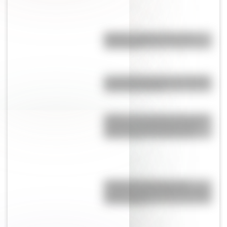
Mafalda: ¿Quiénes son sus
personajes?
La avenida 9 de julio ¿es la más
ancha del mundo?
Galilea, el sorprendente lago de
Asia que se encuentra a 214
metros bajo el nivel del mar
El Delta del Paraná podría
cambiar la vista de Buenos Aires
en dos siglos