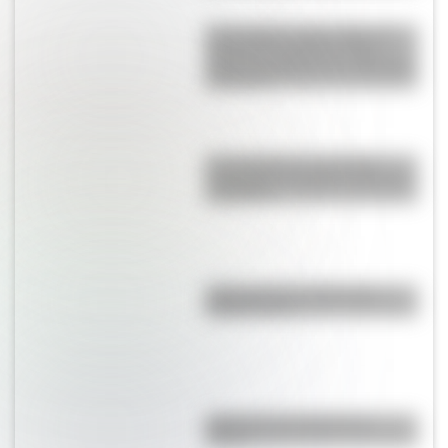
17 de agosto: cómo hacer el
Cruce de los Andes de San
Martín en collage con materiales
reciclables
El normalismo, la corriente
pedagógica surgida a partir del
magisterio
¿Qué son los continentes y
cuántos hay?
¿Qué son las capas de la
Tierra?