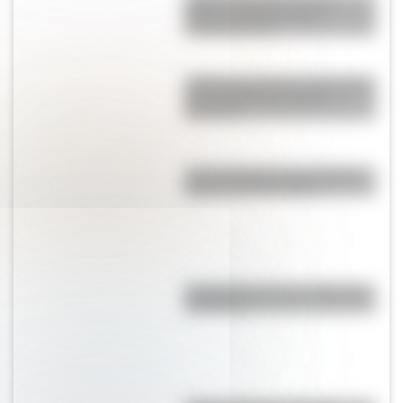
Sistema digestivo: qué es,
partes y funciones para
entenderlo fácil
¿Sabías que Buenos Aires tiene
una columna del Imperio
Romano?
Las 12 máximas de San Martín
para su hija Merceditas
"En Pampa y la vía": la historia
de la frase