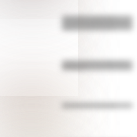
17 de agosto: actividades y
secuencias didácticas de primer y
segundo ciclo de primaria
¿Sabías cómo fue la infancia de
San Martín?
Efemérides del 4 de agosto