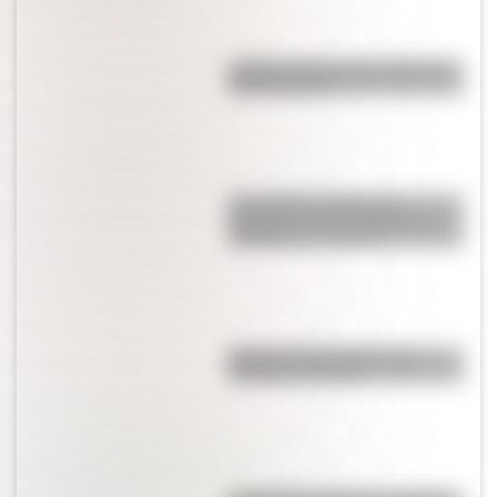
¿Sabías cuál fue la mascota de
cada mundial?
Los poderes del Estado
Argentino son tres: Ejecutivo,
Legislativo y Judicial
Bandera de Colombia para
colorear e imprimir