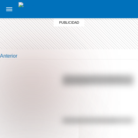
Anterior
¿Por qué los perros se ponen
panza arriba?
Efemérides del 5 de agosto