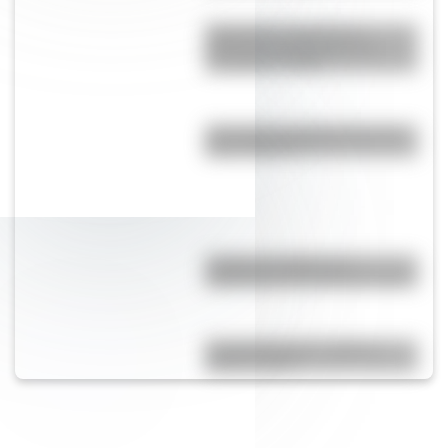
Cómo fue el viaje de los
diputados al Congreso de
Tucumán en 1816
¿Por qué a los Ignacios se los
llama "Nacho"?
¿Cuál es el origen y el
significado de la palabra tango?
Comechingones: ¿Cómo y
dónde vivían?