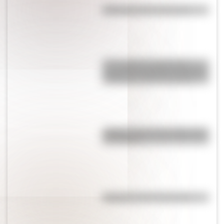
Efemérides del 5 de agosto
17 de agosto: actividades y
secuencias didácticas de primer
y segundo ciclo de primaria
¿Sabías cómo fue la infancia de
San Martín?
Efemérides del 4 de agosto