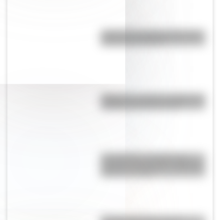
¿Cómo es y dónde está la casa
natal de San Martín?
Argentina: ¿cuál es el origen del
nombre de nuestro país?
Los Quilmes, el pueblo que
resistió la dominación española
durante un siglo