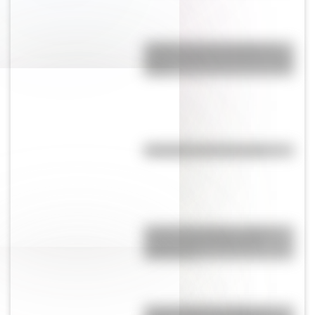
¿Cuál es la única bandera en
todo el mundo que tiene el color
rosa?
Efemérides del 6 de agosto
José de San Martín: conocé
dónde nació el prócer de
Sudamérica
Tacoma Narrows Bridge: la