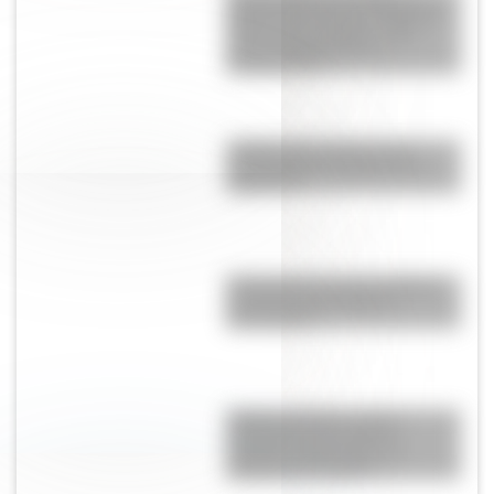
historia del puente de Estados
Unidos que colapsó cuatro
meses después de su
inauguración
¿Sabías que existen ocho
modalidades educativas en
Argentina?
El General José de San Martín
en una hermosa lámina
descargable
Cuerpo humano: toda la
información del sistema
nervioso autónomo y un
material descargable