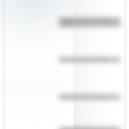
Guaraníes: ¿cómo y dónde
vivían?
El punto, la recta y el plano
Efemérides del 6 de agosto