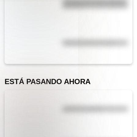
La vida de San Martín contada
para niños
Efemérides del 5 de agosto
ESTÁ PASANDO AHORA
¿El té tiene cafeína?