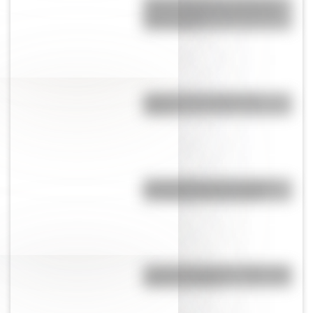
Amores históricos: conocé la
icónica historia de amor entre
Evita y Perón
¿Qué son las capas de la
Tierra?
Día Mundial de la Fotografía:
por qué es el 19 de agosto
José de San Martín: 5 datos que
quizás no sabías