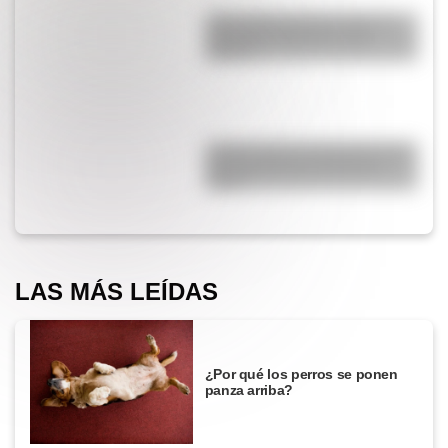
¿Qué diferencia hay entre un
automóvil eléctrico y uno
híbrido?
¿Cómo nació el automóvil y por
qué transformó la forma de
viajar?
LAS MÁS LEÍDAS
¿Por qué los perros se ponen
panza arriba?