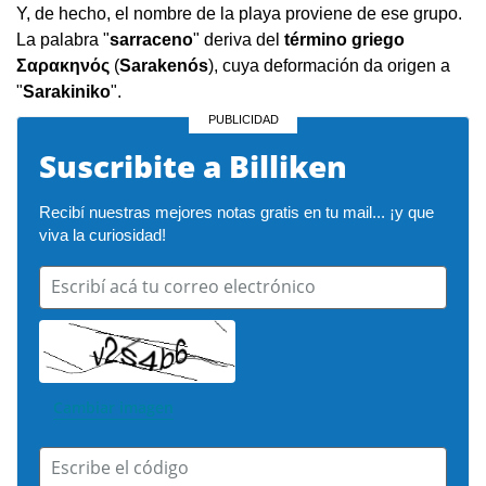
Y, de hecho, el nombre de la playa proviene de ese grupo.
La palabra "
sarraceno
" deriva del
término griego
Σαρακηνός
(
Sarakenós
), cuya deformación da origen a
"
Sarakiniko
".
Suscribite a Billiken
Recibí nuestras mejores notas gratis en tu mail... ¡y que 
viva la curiosidad!
Escribí acá tu correo electrónico
Cambiar imagen
Escribe el código