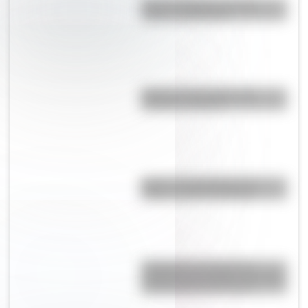
Bandera Wiphala: historia,
origen y significado
Bandera de Ecuador para
colorear e imprimir
Brujas: curiosidades de la
icónica ciudad de Bélgica
Inhibición conductual: la
habilidad que ayuda a los niños
a pensar antes de actuar