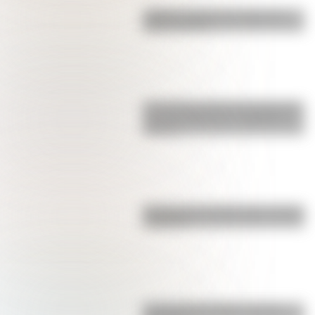
¿Sabías cuál fue la mascota de
cada mundial?
Los poderes del Estado Argentino
son tres: Ejecutivo, Legislativo y
Judicial
Bandera de Colombia para colorear
e imprimir
La vida de San Martín contada