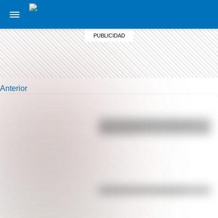
Anterior
¿Por qué los perros se ponen
panza arriba?
Efemérides del 5 de agosto