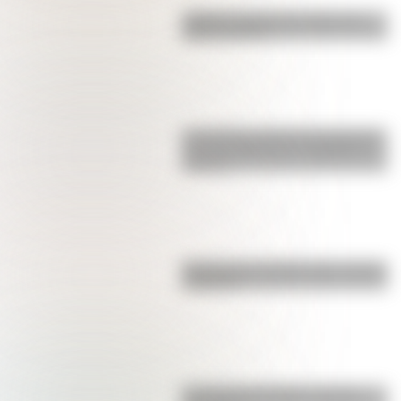
¿Sabías cuál fue la mascota de
cada mundial?
Los poderes del Estado Argentino
son tres: Ejecutivo, Legislativo y
Judicial
Bandera de Colombia para colorear
e imprimir
La vida de San Martín contada