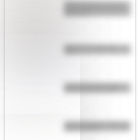
Amores históricos: conocé la
icónica historia de amor entre
Evita y Perón
¿Qué son las capas de la
Tierra?
Día Mundial de la Fotografía:
por qué es el 19 de agosto
José de San Martín: 5 datos que
quizás no sabías