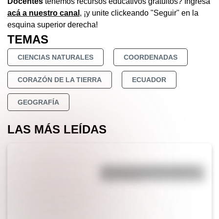
Docentes
tenemos recursos educativos gratuitos? Ingresá
acá a nuestro canal
,
¡y unite clickeando "Seguir" en la
esquina superior derecha!
TEMAS
CIENCIAS NATURALES
COORDENADAS
CORAZÓN DE LA TIERRA
ECUADOR
GEOGRAFÍA
LAS MÁS LEÍDAS
¿Por qué los perros se ponen
panza arriba?