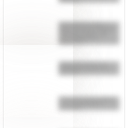
Sudamérica
Tacoma Narrows Bridge: la
historia del puente de Estados
Unidos que colapsó cuatro
meses después de su
inauguración
¿Sabías que existen ocho
modalidades educativas en
Argentina?
El General José de San Martín
en una hermosa lámina
descargable