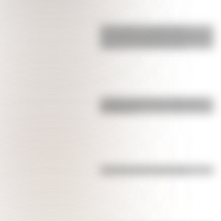
17 de agosto: actividades y
secuencias didácticas de primer y
segundo ciclo de primaria
¿Sabías cómo fue la infancia de
San Martín?
Efemérides del 4 de agosto