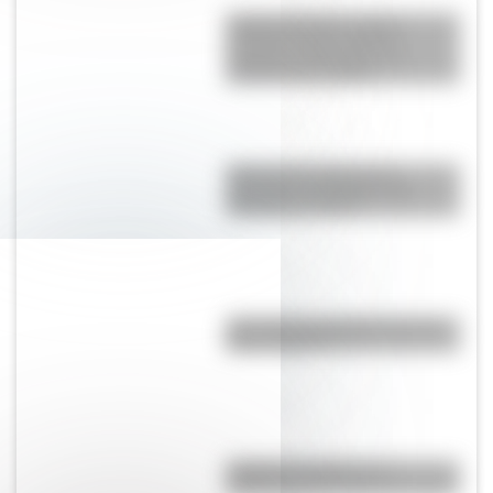
Cuerpo humano: toda la
información del sistema
nervioso autónomo y un
material descargable
Cómo fue el viaje de los
diputados al Congreso de
Tucumán en 1816
¿Por qué a los Ignacios se los
llama "Nacho"?
¿Cuál es el origen y el
significado de la palabra tango?