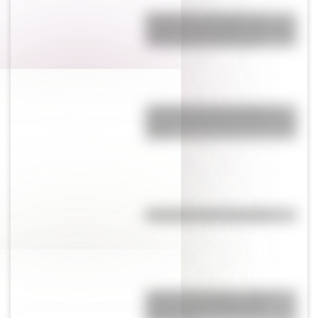
Inhibición conductual: la
habilidad que ayuda a los niños
a pensar antes de actuar
¿Cuál es la única bandera en
todo el mundo que tiene el color
rosa?
Efemérides del 6 de agosto
José de San Martín: conocé
dónde nació el prócer de