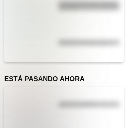
La vida de San Martín contada
para niños
Efemérides del 5 de agosto
ESTÁ PASANDO AHORA
¿El té tiene cafeína?