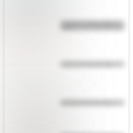
Guaraníes: ¿cómo y dónde
vivían?
El punto, la recta y el plano
Efemérides del 6 de agosto