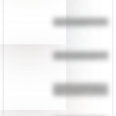
¿Cómo es y dónde está la casa
natal de San Martín?
Argentina: ¿cuál es el origen del
nombre de nuestro país?
Los Quilmes, el pueblo que
resistió la dominación española
durante un siglo