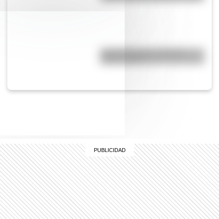
Comechingones: ¿Cómo y
dónde vivían?