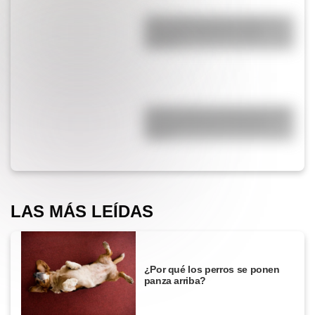
¿Qué diferencia hay entre un
automóvil eléctrico y uno
híbrido?
¿Cómo nació el automóvil y por
qué transformó la forma de
viajar?
LAS MÁS LEÍDAS
¿Por qué los perros se ponen
panza arriba?