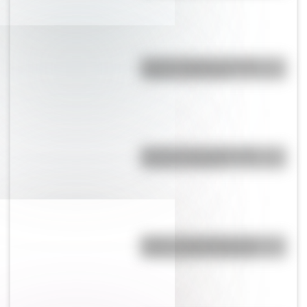
Bandera Wiphala: historia,
origen y significado
Bandera de Ecuador para
colorear e imprimir
Brujas: curiosidades de la
icónica ciudad de Bélgica