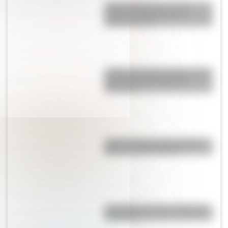
Sistema digestivo: qué es,
partes y funciones para
entenderlo fácil
¿Sabías que Buenos Aires tiene
una columna del Imperio
Romano?
Las 12 máximas de San Martín
para su hija Merceditas
"En Pampa y la vía": la historia
de la frase