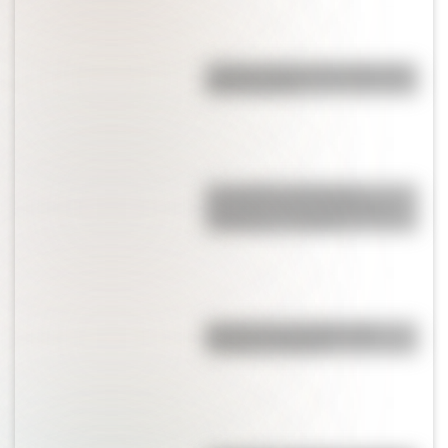
¿Sabías cuál fue la mascota de
cada mundial?
Los poderes del Estado
Argentino son tres: Ejecutivo,
Legislativo y Judicial
Bandera de Colombia para
colorear e imprimir