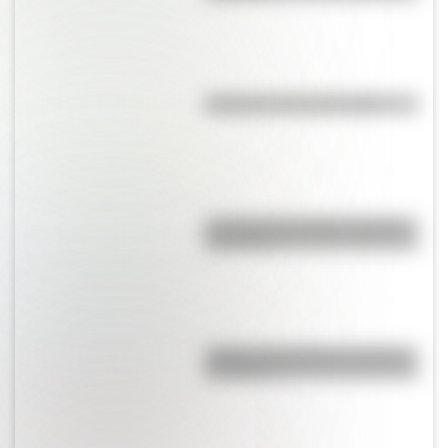
El punto, la recta y el plano
La vida de San Martín contada
para niños
¿Qué es el geringoso y cuál es
su origen?