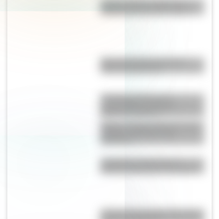
¿Cuánto mide el edificio de
madera más alto del mundo?
Mascota del Mundial 1978:
cómo fue Gauchito
La historia detrás de la
composición del Himno
Nacional Argentino
Existe un pueblo alemán cuyas
paredes están llenas de
diamantes
¿Cuál es la traducción al
español del nombre "Donald"?
¿Cuál es la montaña más alta de