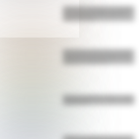
Inhibición conductual: la habilidad
que ayuda a los niños a pensar
antes de actuar
San Clemente del Tuyú: conocé la
historia de una de las playas más
visitadas de Argentina
Bandera de Bolivia: historia, origen
y significado
¿Sabías que Argentina tuvo la torre