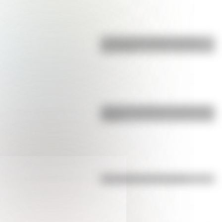
La vida de San Martín contada
para niños
¿Qué es el geringoso y cuál es su
origen?
Efemérides del 5 de agosto