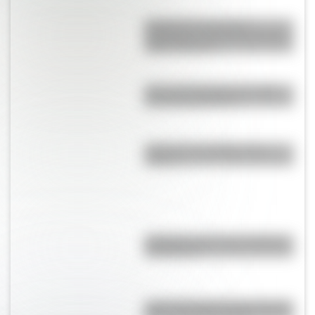
Canción de tomar el té:
significado y el curioso término
"plato timorato"
¿Por qué el hornero es el Ave
Nacional Argentina?
¿Qué son los prefijos y los
sufijos?
Caligrama: qué es, su historia y
sus autores
¿Qué velocidad alcanza el perro