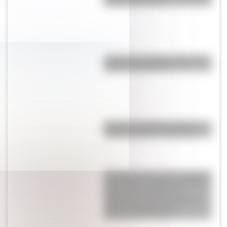
América del Norte?
¿Cómo es y dónde está la casa
natal de San Martín?
Bandera de Estados Unidos:
historia, origen y significado
Una muerte anunciada, amantes
en Londres y peleas en Buenos
Aires: leé las cartas de
Guadalupe Cuenca a Mariano
Moreno después de la
Revolución de Mayo