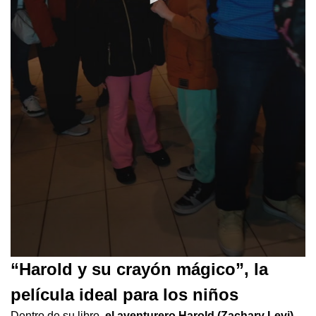
0
“Harold y su crayón mágico”, la
seconds
of
película ideal para los niños
29
seconds
Dentro de su libro,
el aventurero Harold (Zachary Levi)