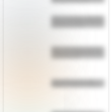
más rápido del mundo?
Peñón de Guatapé: la fantástica
piedra de Colombia que tiene de
65 millones de años
Palacio San Miguel, una de las
tiendas más emblemáticas de la
sociedad porteña
"No le pidas peras al olmo":
¿cuál es el origen de la frase?