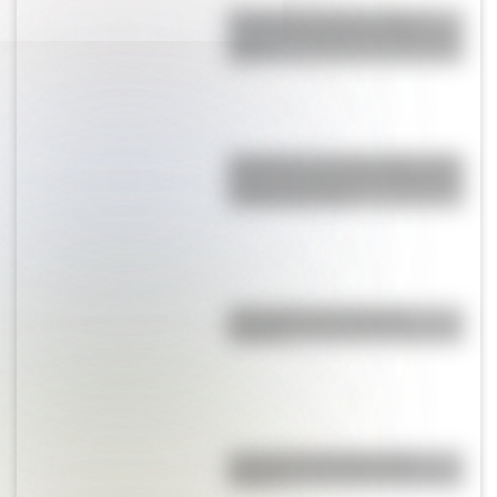
Efemérides del 6 de agosto:
¿quiénes nacieron un día como
hoy?
Efemérides del 5 de agosto: tres
cosas que pasaron en Argentina
un día como hoy
¿Por qué los ríos forman
curvas?
¿La col es lo mismo que la
coliflor?