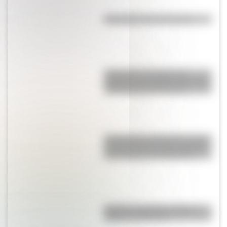
Efemérides del 5 de agosto
Inhibición conductual: la
habilidad que ayuda a los niños
a pensar antes de actuar
San Clemente del Tuyú: conocé
la historia de una de las playas
más visitadas de Argentina
Bandera de Bolivia: historia,
origen y significado