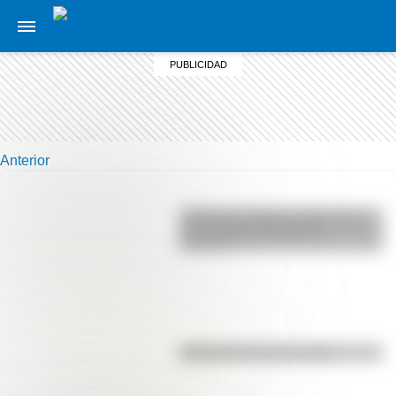
Anterior
¿Sabías que Buenos Aires tiene
una columna del Imperio
Romano?
El punto, la recta y el plano