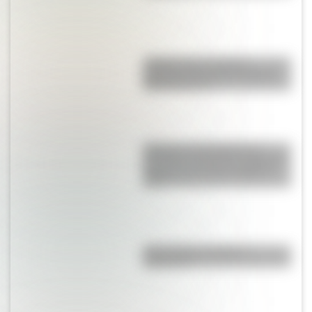
¿Sabías que el nombre
argentino de varón más largo
tiene 52 letras?
Historia y curiosidades de
Panambí: el hermoso pueblo de
Misiones que hoy cumple 87
años
¿Es el Truco realmente
argentino?