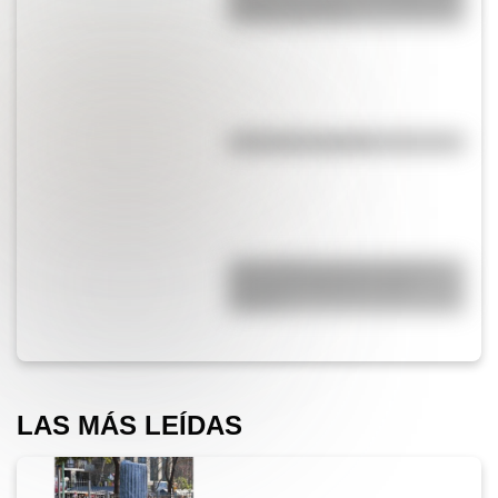
un día como hoy
¿El té tiene cafeína?
¿Qué diferencia hay entre un
automóvil eléctrico y uno
híbrido?
LAS MÁS LEÍDAS