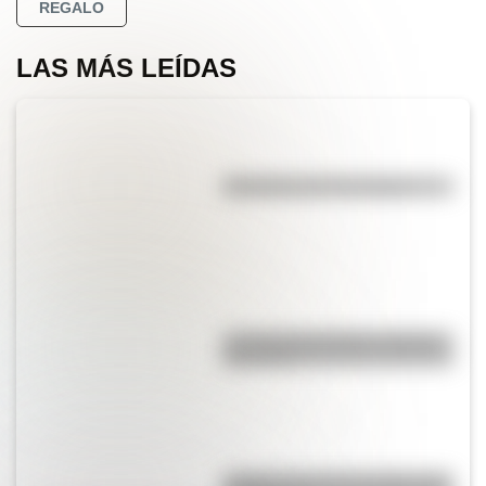
REGALO
LAS MÁS LEÍDAS
Efemérides del 7 de agosto
La vida de San Martín contada
para niños
¿Sabías cómo fue la infancia de