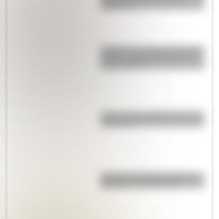
Argentina?
¿Sabías que antes las personas
dormían todas juntas en una
misma cama?
¿Qué son los hiperónimos y los
hipónimos?
¿Cuál es la diferencia entre un
manual y un instructivo?