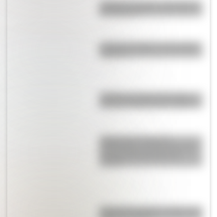
¿Cuál es el origen y significado
de "Cipayo"?
¿Cuál es el origen de la palabra
“carajo”?
¿Cuál es el origen de la frase
"me vas a sacar canas verdes"?
Judge Harry Pregerson
Interchange, uno de los curces
de rutas más grandes del
mundo
Cruce de los Andes: 5 datos que