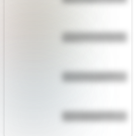
quizás no sabías
¿Cómo elegimos nuestro color
favorito?
Café La Paloma: historia de
maleantes y tangueros
Bandera Wiphala: historia,
origen y significado