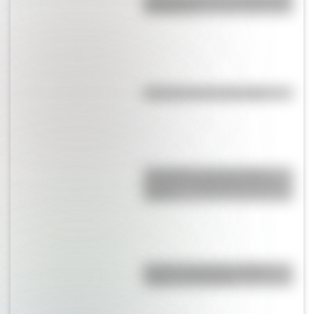
San Martín?
Efemérides del 6 de agosto
Efemérides: tres cosas que
pasaron en Argentina un 7 de
agosto
Bandera de Bolivia: historia,
origen y significado