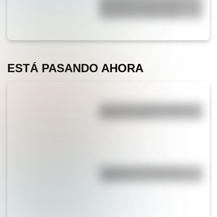
bautismo de fuego de los
Granaderos de San Martín
ESTÁ PASANDO AHORA
¿Por qué los piratas usaban un
parche en el ojo?
¿Sabías que el agua tiene
oxígeno?