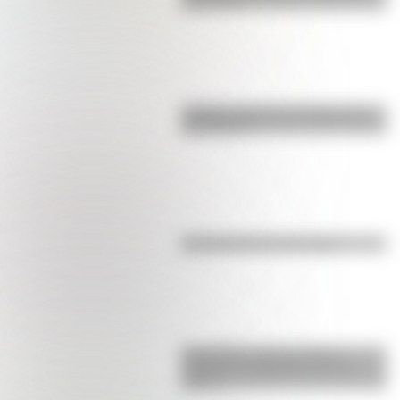
para niños
¿Sabías cómo fue la infancia de
San Martín?
Efemérides del 6 de agosto
Efemérides: tres cosas que
pasaron en Argentina un 7 de
agosto