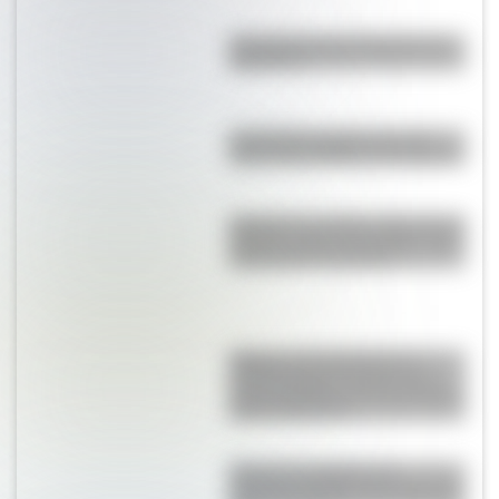
¿Por qué no hay huracanes en
Argentina?
Las Grutas, la playa con las
aguas más cálidas de Argentina
Hyperion es el árbol más alto del
mundo y está “escondido” para
evitar que lo destruyan
Higuera estranguladora: la
extraña especie vegetal que
crece alrededor de otros árboles
hasta asfixiarlos
Guan Yu, la gigantesca
escultura de China que tiene 58