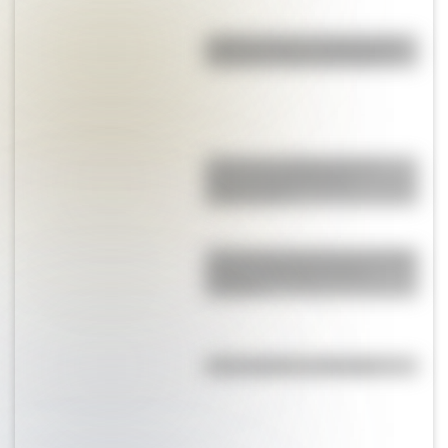
¿Sabés cuál es el origen de la
expresión “Sacar de quicio”?
Quién fue el Pulpo Paul: la
curiosa historia de sus
predicciones
¿Qué velocidad alcanza el avión
a hélice más rápido de la
historia?
¿Qué significa ser flogger?