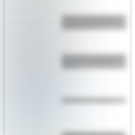
¿Sabías que Argentina tuvo la
torre de comunicaciones más
alta de Sudamérica?
San Cayetano: ¿quién fue y por
qué es el santo del pan y el
trabajo?
Efemérides del 7 de agosto
El Combate de San Lorenzo, el