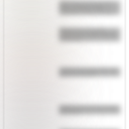
Día D: conocé la obra de arte
sobre arena que le rinde
homenaje al suceso histórico
Matagusanos: el curioso
nombre de un pueblo desértico
de San Juan
¿Cuántas personas tienen ojos
grises en el mundo?
¿Cuál fue el museo más antiguo
del mundo?