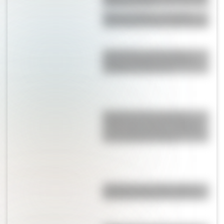
metros de altura
Galerías Pacífico, el edificio
cuya cúpula es una obra de arte
¿En dónde se encuentra el
paisaje del famoso fondo de
pantalla de Windows?
El extraño Árbol sangre de
dragón que crece únicamente
en una isla de África oriental y
es considerado mágico
"Dibujitos eran los de antes":
caricaturas famosas en los 70