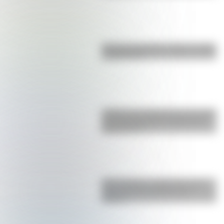
Bandera de Bolivia: historia, origen
y significado
¿Sabías que Argentina tuvo la torre
de comunicaciones más alta de
Sudamérica?
San Cayetano: ¿quién fue y por
qué es el santo del pan y el
trabajo?