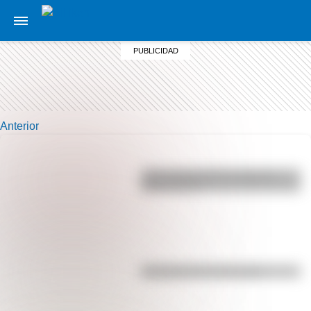
Anterior
¿Por qué los perros se ponen
panza arriba?
Efemérides del 5 de agosto