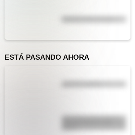
Efemérides del 5 de agosto
ESTÁ PASANDO AHORA
¿El té tiene cafeína?
¿Qué diferencia hay entre un
automóvil eléctrico y uno
híbrido?