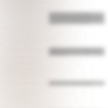
17 de agosto: actividades y
secuencias didácticas de primer y
segundo ciclo de primaria
¿Sabías cómo fue la infancia de
San Martín?
Efemérides del 4 de agosto