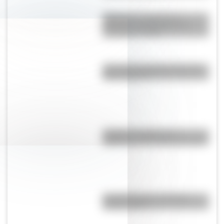
Cómo fue el viaje de los
diputados al Congreso de
Tucumán en 1816
¿Por qué a los Ignacios se los
llama "Nacho"?
¿Cuál es el origen y el
significado de la palabra tango?
Comechingones: ¿Cómo y
dónde vivían?