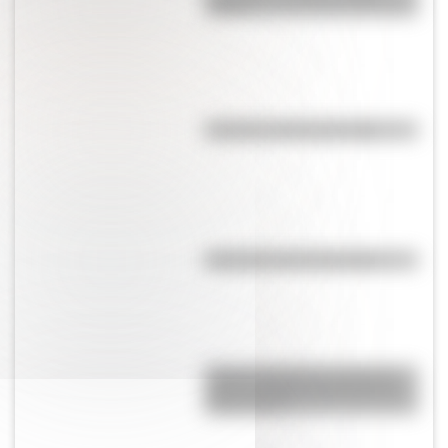
vivían?
El punto, la recta y el plano
Efemérides del 6 de agosto
Amores históricos: conocé la
icónica historia de amor entre
Evita y Perón