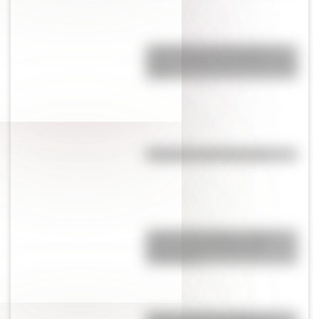
¿Cuál es la única bandera en
todo el mundo que tiene el color
rosa?
Efemérides del 6 de agosto
José de San Martín: conocé
dónde nació el prócer de
Sudamérica
Tacoma Narrows Bridge: la