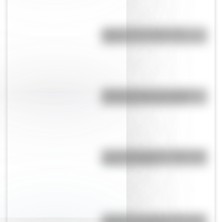
¿Qué son las capas de la
Tierra?
Día Mundial de la Fotografía:
por qué es el 19 de agosto
José de San Martín: 5 datos que
quizás no sabías
¿Cómo es y dónde está la casa