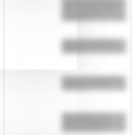
historia del puente de Estados
Unidos que colapsó cuatro
meses después de su
inauguración
¿Sabías que existen ocho
modalidades educativas en
Argentina?
El General José de San Martín
en una hermosa lámina
descargable
Cuerpo humano: toda la
información del sistema
nervioso autónomo y un
material descargable