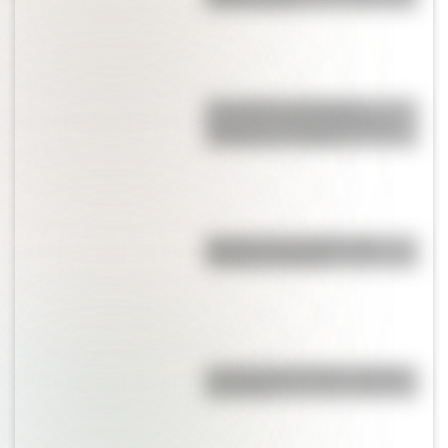
cada mundial?
Los poderes del Estado
Argentino son tres: Ejecutivo,
Legislativo y Judicial
Bandera de Colombia para
colorear e imprimir
La vida de San Martín contada
para niños