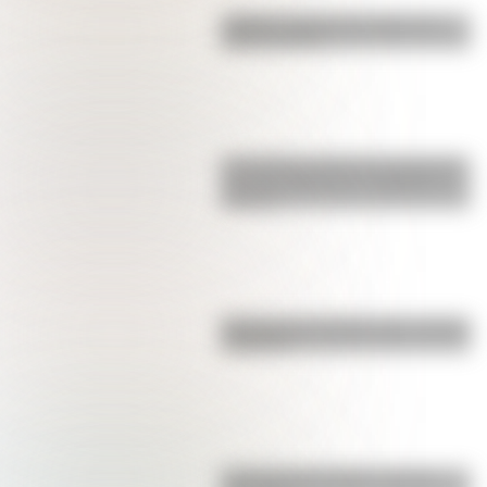
¿Sabías cuál fue la mascota de
cada mundial?
Los poderes del Estado Argentino
son tres: Ejecutivo, Legislativo y
Judicial
Bandera de Colombia para colorear
e imprimir
La vida de San Martín contada