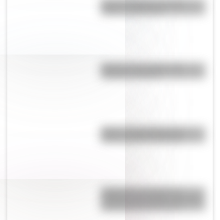
Bandera Wiphala: historia,
origen y significado
Bandera de Ecuador para
colorear e imprimir
Brujas: curiosidades de la
icónica ciudad de Bélgica
Inhibición conductual: la
habilidad que ayuda a los niños
a pensar antes de actuar