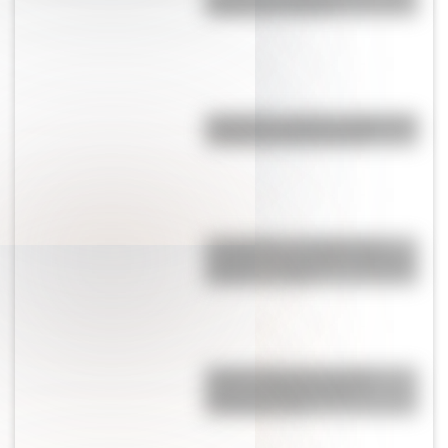
natal de San Martín?
Argentina: ¿cuál es el origen del
nombre de nuestro país?
Los Quilmes, el pueblo que
resistió la dominación española
durante un siglo
Sistema digestivo: qué es,
partes y funciones para
entenderlo fácil