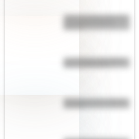
¿Sabías que Buenos Aires tiene
una columna del Imperio
Romano?
Las 12 máximas de San Martín
para su hija Merceditas
"En Pampa y la vía": la historia
de la frase