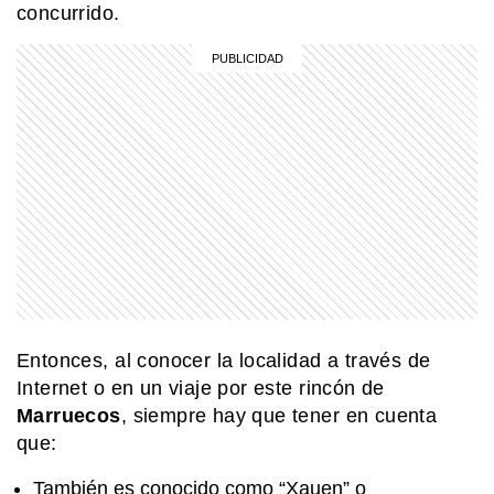
concurrido.
MI PAIS
La historia de Cosquín Rock: el
festival que cambió la música
argentina
EL MUNDO
La imponente cumbre tropical que se
eleva 2.241 metros sobre el nivel del
mar sobre el Pacífico
MI PAIS
Existe un pueblo argentino en Salta
que solo se puede visitar por vía
terrestre si pasás por Bolivia
Entonces, al conocer la localidad a través de
Internet o en un viaje por este rincón de
EL MUNDO
Marruecos
, siempre hay que tener en cuenta
Petra: la ciudad de piedra de Jordania
que:
que maravilla al mundo
También es conocido como “Xauen” o