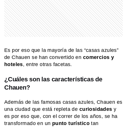
COMUNIDAD EDUCATIVA
Crianza 2.0: qué son las vacunas y
por qué son importantes desde la
primera infancia
COMUNIDAD EDUCATIVA
¿Cómo se hace una infografía clara y
Es por eso que la mayoría de las “casas azules”
atractiva?
de Chauen se han convertido en
comercios y
hoteles
, entre otras facetas.
MI PAIS
Cementerio El Salvador: el histórico
¿Cuáles son las características de
sitio patrimonial de Rosario que
Chauen?
sorprende por su arte y su memoria
Además de las famosas casas azules, Chauen es
MI PAIS
una ciudad que está repleta de
curiosidades
y
24 de junio: ¿Por qué es uno de los
días más "argentinos" que existe?
es por eso que, con el correr de los años, se ha
transformado en un
punto turístico
tan