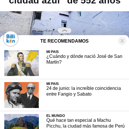
“ciudad azul” de 552 años
TE RECOMENDAMOS
MI PAIS
¿Cuándo y dónde nació José de San
Martín?
MI PAIS
24 de junio: la increíble coincidencia
entre Fangio y Sabato
Se encuentra en Marruecos, tiene cerca de
EL MUNDO
Qué hace tan especial a Machu
50.000 habitantes y conserva, en algunos
Picchu, la ciudad más famosa de Perú
sectores, el diseño de su trazado original.