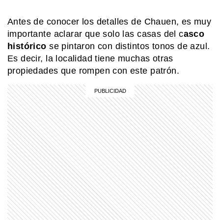
Antes de conocer los detalles de Chauen, es muy
MI PAIS
¿Por qué el lago Vintter es uno de los
importante aclarar que solo las casas del c
asco
más pintorescos de Chubut?
histórico
se pintaron con distintos tonos de azul.
Es decir, la localidad tiene muchas otras
propiedades que rompen con este patrón.
PARA TUS TAREAS
Energía: qué es, qué tipos existen y
qué ejemplos fáciles la explican
MI PAIS
¿Cuándo y dónde nació José de San
Martín?
SABER MAS
¿Qué diferencia hay entre una
península y un istmo?