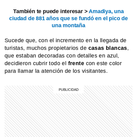
También te puede interesar >
Amadiya, una
EL MUNDO
La ciudad sueca de los pepinos, los
ciudad de 881 años que se fundó en el pico de
vikingos y la electricidad
una montaña
Sucede que, con el incremento en la llegada de
SABER MAS
turistas, muchos propietarios de
casas blancas
,
¿Qué significa cuando los perros se
que estaban decoradas con detalles en azul,
ponen panza arriba?
decidieron cubrir todo el
frente
con este color
para llamar la atención de los visitantes.
EL MUNDO
Barbican Estate: el complejo de
Londres que parece una ciudad
dentro de la ciudad
MI PAIS
Conocé el nombre completo de
Manuel Belgrano