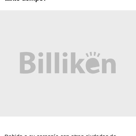
NATURALEZA
¿La montaña más alta está bajo el
agua?
SABER MAS
Una banana pegada en la pared: la
obra de arte que se vendió por 6
millones de dólares
MI PAIS
24 de junio: la increíble coincidencia
entre Fangio y Sabato
MI PAIS
Luis Agote: el médico argentino que
cambió la historia de la transfusión
sanguínea