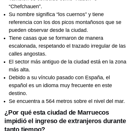
“Chefchauen”.
HISTORIA
Querido Mariano Moreno: estas son
Su nombre significa “los cuernos” y tiene
las cartas de amor que Guadalupe
referencia con los dos picos montañosos que se
Cuenca, su esposa, le escribió luego
pueden observar desde la ciudad.
de su partida
Tiene casas que se formaron de manera
EL MUNDO
escalonada, respetando el trazado irregular de las
Brochs: las antiguas torres circulares
que solo existen en Escocia
calles angostas.
El sector más antiguo de la ciudad está en la zona
más alta.
SABER MAS
Debido a su vínculo pasado con España, el
Bólido en Buenos Aires: ué fue la bola
de fuego que cruzó el cielo de la
español es un idioma muy frecuente en este
ciudad
destino.
Se encuentra a 564 metros sobre el nivel del mar.
MI PAIS
La historia de la picada argentina y
¿Por qué esta ciudad de Marruecos
sus sabores inmigrantes
impidió el ingreso de extranjeros durante
tanto tiempo?