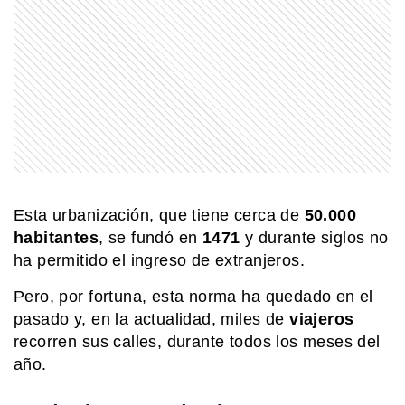
escuelas
MI PAIS
Achupallas: la estación ferroviaria de
Buenos Aires que aún guarda su
historia
COMUNIDAD EDUCATIVA
Crianza 2.0: qué son las vacunas y
por qué son importantes desde la
primera infancia
Esta urbanización, que tiene cerca de
50.000
habitantes
, se fundó en
1471
y durante siglos no
EL MUNDO
ha permitido el ingreso de extranjeros.
¿La IA puede ayudar a los científicos?
Sí, pero no de cualquier manera
Pero, por fortuna, esta norma ha quedado en el
pasado y, en la actualidad, miles de
viajeros
recorren sus calles, durante todos los meses del
EL MUNDO
año.
Martín pescador oriental: el pájaro
diminuto que sorprende con sus
colores