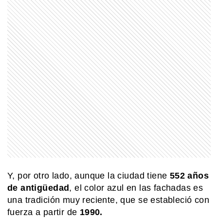
SIN CATEGORIA
¿Qué es el Campo de Hielo
Patagónico Sur y por qué es un
problema entre Argentina y Chile?
MI PAIS
La historia de la picada argentina y
sus sabores inmigrantes
COMUNIDAD EDUCATIVA
Crianza 2.0: la literatura infantil y
cómo fomentarla en las casas y
escuelas
Y, por otro lado, aunque la ciudad tiene
552 años
SABER MAS
de antigüedad
, el color azul en las fachadas es
Mar, golfo, bahía y estrecho: ¿cómo se
una tradición muy reciente, que se estableció con
diferencian?
fuerza a partir de
1990.