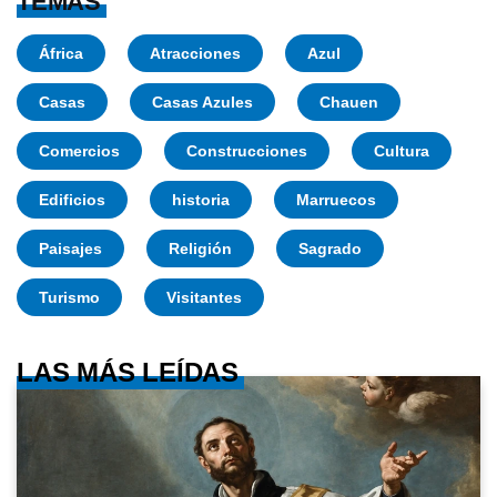
TEMAS
África
Atracciones
Azul
Casas
Casas Azules
Chauen
Comercios
Construcciones
Cultura
Edificios
historia
Marruecos
Paisajes
Religión
Sagrado
Turismo
Visitantes
LAS MÁS LEÍDAS