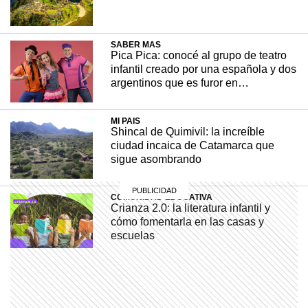
SABER MAS
+ INTERESANTE
23 agosto, 2023
Pica Pica: conocé al grupo de teatro
infantil creado por una española y dos
argentinos que es furor en
Latinoamérica
MI PAIS
Shincal de Quimivil: la increíble
ciudad incaica de Catamarca que
sigue asombrando
COMUNIDAD EDUCATIVA
Crianza 2.0: la literatura infantil y
cómo fomentarla en las casas y
escuelas
MI PAIS
Estela: el pueblo ferroviario
bonaerense que quedó en silencio