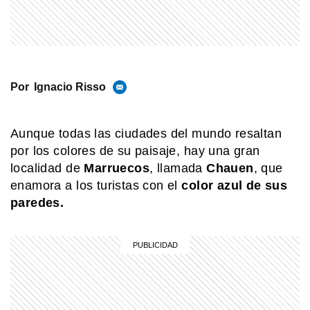
MI PAIS
24 de junio: ¿Por qué es uno de los
días más "argentinos" que existe?
Por
Ignacio Risso
MI PAIS
Conocé el nombre completo de
Aunque todas las ciudades del mundo resaltan
Manuel Belgrano
por los colores de su paisaje, hay una gran
localidad de
Marruecos
, llamada
Chauen
, que
enamora a los turistas con el
color azul de sus
MI PAIS
paredes.
Revolución de Mayo: ¿Quiénes
fueron los integrantes de la Primera
Junta?
COMUNIDAD EDUCATIVA
Crianza 2.0: la literatura infantil y
cómo fomentarla en las casas y