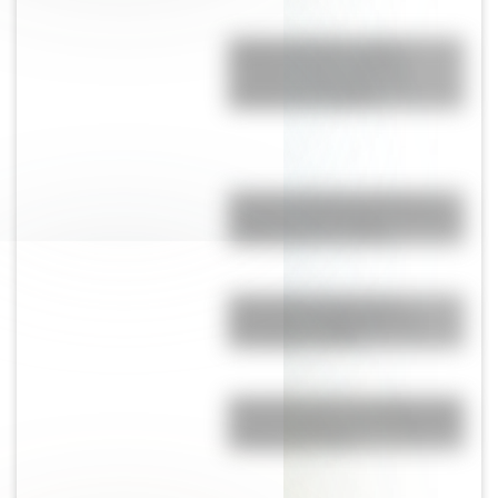
Cuerpo humano: toda la
información del sistema
nervioso autónomo y un
material descargable
Conocé a Mariano Moreno, el
secretario de la Primera Junta en
la Revolución de Mayo
Cómo fue el viaje de los
diputados al Congreso de
Tucumán en 1816
Efemérides del 7 de agosto: tres
cosas que pasaron en Argentina
un día como hoy