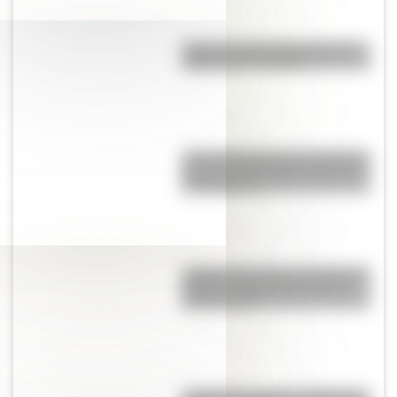
Canguro: ¿conocés el curioso
origen de su nombre?
¿Por qué Mendoza es una de las
provincias con más terremotos
de Argentina?
¿Sabías que antes las personas
dormían todas juntas en una
misma cama?
¿Cuál es el origen y significado