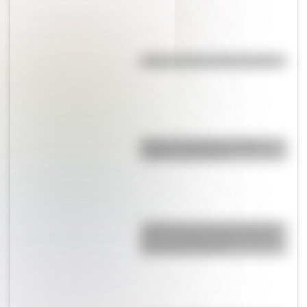
Kollas: ¿cómo y dónde vivían?
Bandera de Bolivia: historia,
origen y significado
¿Sabías que Argentina tuvo la
torre de comunicaciones más
alta de Sudamérica?