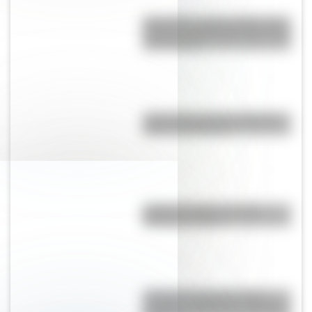
Moby Dick, el gran clásico de la
literatura infantil para que lo leas
con tus hijos
¿Qué países tienen soberanía
sobre la Antártida?
Partido del Siglo: ¿en qué
Mundial se jugó?
¿Cuál es la diferencia entre
Turnpike y Highway en Estados