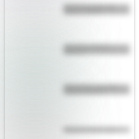
Bandera de Ecuador para
colorear e imprimir
¿Es el Truco realmente
argentino?
Duda resuelta: ¿es el Truco
realmente argentino?
Efemérides del 8 de agosto