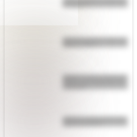
de "Cipayo"?
Cruce de los Andes: 5 datos que
quizás no sabías
Quokka: el animal "más feliz del
mundo" es un marsupial y vive
en Australia
¿Cómo es y dónde está la casa
natal de San Martín?