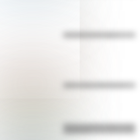
Efemérides del 7 de agosto
Kollas: ¿cómo y dónde vivían?
Bandera de Bolivia: historia, origen
y significado