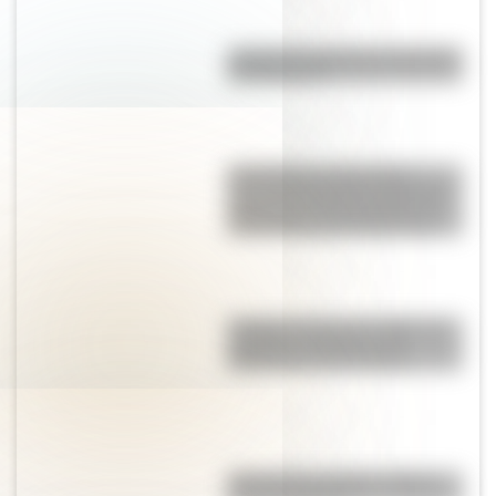
¿Cuál fue la primera universidad
de Argentina?
17 de Agosto: descargá la
secuencia didáctica imprimible
sobre José de San Martín con
actividades para Primer Ciclo
Y griega: cuál es su origen, su
verdadero nombre y sus
diferencias con la i latina
¿Por qué los espejos reflejan