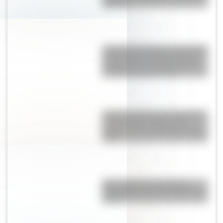
Unidos?
Catedral de Chartres: la histórica
construcción del siglo XII que
sorprende con sus 113 metros
de altura al sur de París
Castillo de Carlos V, la fortaleza
impenetrable de Italia que
resiste al paso del tiempo desde
1539
Una infografía descargable
imperdible sobre el Cruce de los
Andes