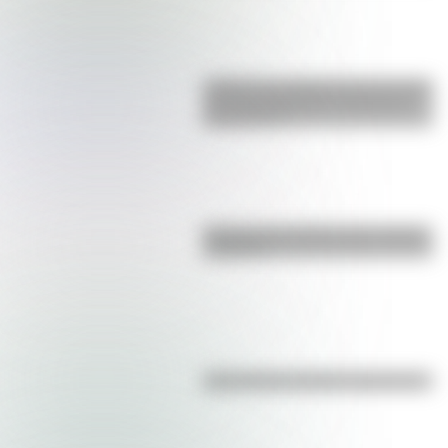
¿Sabías que Argentina tuvo la torre
de comunicaciones más alta de
Sudamérica?
Bandera de Ecuador para colorear
e imprimir
¿Es el Truco realmente argentino?