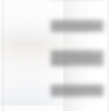
La Manzana de las Luces:
historia y secretos del corazón
colonial de Buenos Aires
Graceland: ¿por qué esta
mansión de Estados Unidos se
convirtió en un Hito Histórico
Nacional?
Amores históricos: conocé las
historias de amor entre Enrique
VIII y sus esposas