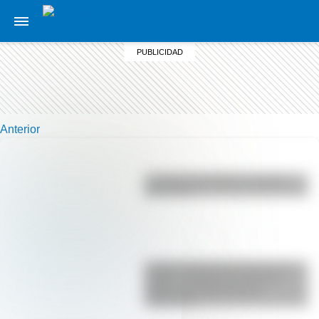
Anterior
La vida de San Martín contada
para niños
La gran hazaña del Cruce de los
Andes: el primer paso de San
Martín para liberar medio
continente