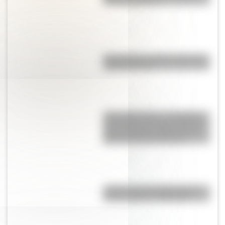
nuestra imagen?
Pila eléctrica: quién la inventó y
cómo funciona
"Seis Triple Ocho": el batallón
de mujeres afroamericanas que
salvó a Estados Unidos en la
Segunda Guerra Mundial
¿Sabías que San Martín vivió
mucho tiempo en España?