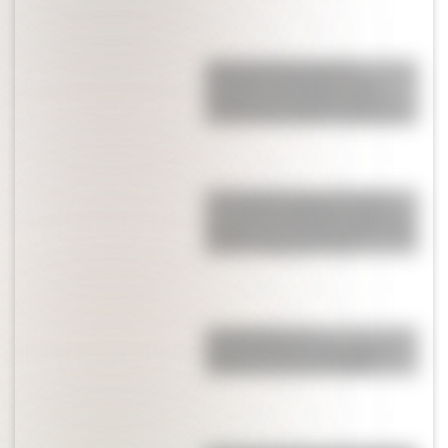
Juana Azurduy y María
Remedios del Valle, las dos
heroínas de la patria que se
suman a los billetes argentinos
17 de agosto para docentes:
secuencias didácticas sobre el
general José de San Martín para
primer y segundo ciclo
La historia de su
Independencia: ¿qué guerra
hubo en Croacia en 1991?