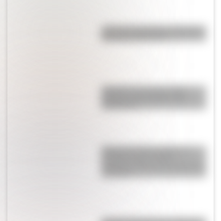
¿Cómo se ingresan los vagones
del subte bajo tierra?
Colocolo, uno de los gatos
salvajes más llamativos de
Sudamérica
Barrera de hielo de Ross: la
increíble pared de 800
kilómetros que se esconde en la
Antártida