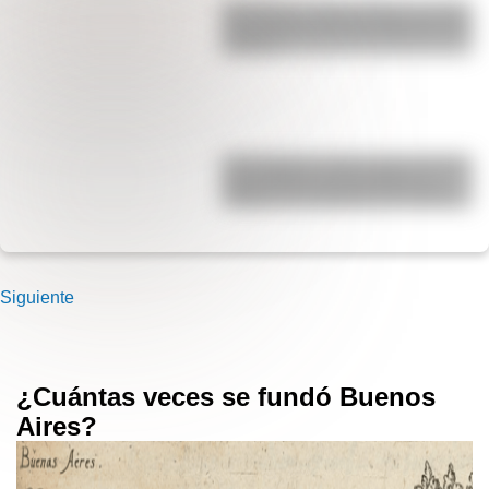
San Martín y Simón Bolívar: así fue
el encuentro de los libertadores de
América
17 de agosto: cómo hacer el Cruce
de los Andes de San Martín en
collage con materiales reciclables
Siguiente
¿Cuántas veces se fundó Buenos
Aires?