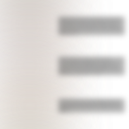
Juana Azurduy y María Remedios
del Valle, las dos heroínas de la
patria que se suman a los billetes
argentinos
17 de agosto para docentes:
secuencias didácticas sobre el
general José de San Martín para
primer y segundo ciclo
La historia de su Independencia:
¿qué guerra hubo en Croacia en
1991?