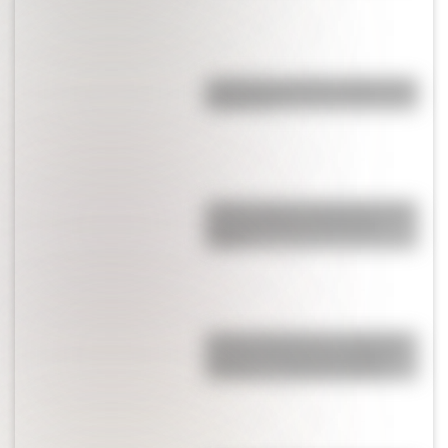
¿Cuál fue la primera imprenta de
Argentina?
¿Cómo nació el automóvil y por
qué transformó la forma de
viajar?
Amores históricos: conocé las
historias de amor de la Reina
Victoria y el príncipe Alberto