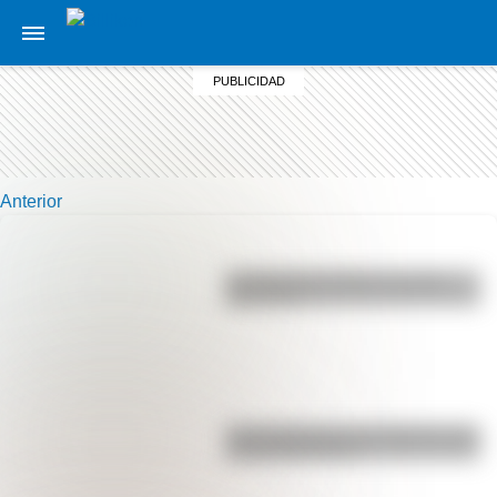
Anterior
La vida de San Martín contada
para niños
Las 12 máximas de San Martín para
su hija Merceditas