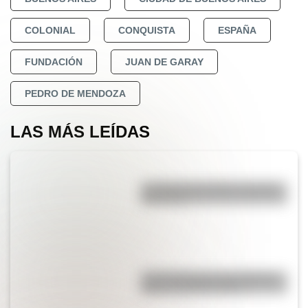
COLONIAL
CONQUISTA
ESPAÑA
FUNDACIÓN
JUAN DE GARAY
PEDRO DE MENDOZA
LAS MÁS LEÍDAS
La vida de San Martín contada
para niños
Las 12 máximas de San Martín
para su hija Merceditas