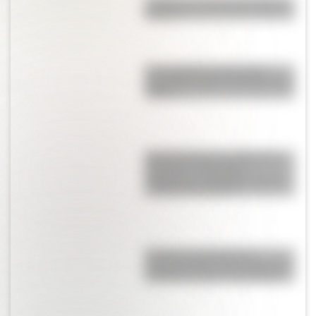
¿Cuál es el animal nacional de
Bolivia?
Una infografía descargable
imperdible sobre el Cruce de los
Andes
María Remedios del Valle para
docentes: secuencias
didácticas y actividades sobre
la Madre de la Patria
El recreo: ese momento
fundamental de la escuela, que
introdujo la gran Juana Manso