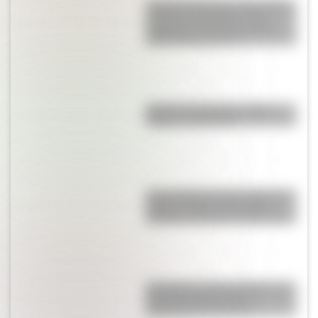
Así era la Autopista 25 de Mayo
cuando se inauguró: fotos
exclusivas que muestran las
diferencias con hoy
Bandera de Bolivia: historia,
origen y significado
Parque Nacional San Guillermo:
el gran refugio de vicuñas y
paisajes extremos de San Juan
San Martín y Simón Bolívar: así
fue el encuentro de los
libertadores de América