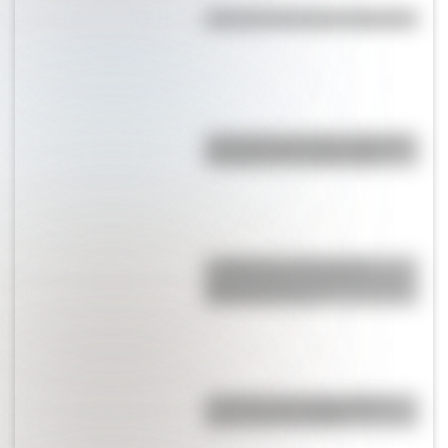
¿Por qué Tucumán se llama así?
¿Por qué la provincia argentina
de Santa Cruz se llama así?
La Mazorca: qué fue esta
organización vinculada a Juan
Manuel de Rosas
¿Cuál fue la primera película
que se lanzó en DVD?