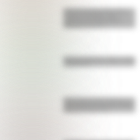
Así era la Autopista 25 de Mayo
cuando se inauguró: fotos
exclusivas que muestran las
diferencias con hoy
Bandera de Bolivia: historia, origen
y significado
Parque Nacional San Guillermo: el
gran refugio de vicuñas y paisajes
extremos de San Juan