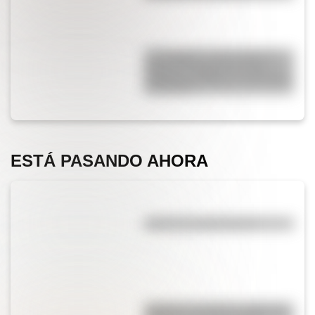
17 de agosto: cómo hacer el
Cruce de los Andes de San
Martín en collage con materiales
reciclables
ESTÁ PASANDO AHORA
¿Qué es la evaporación?
"Quizás" o "quizá": ¿cuál es la