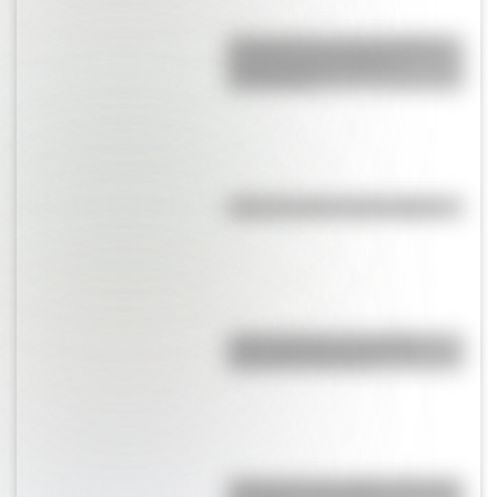
El General José de San Martín
en una hermosa lámina
descargable
¿Qué es la línea del Ecuador?
¿Qué significa ser Católico
Apostólico Romano?
¿Por qué es tan difícil volar a la