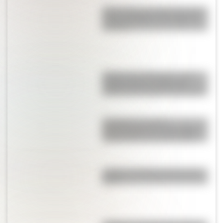
25 de mayo: las mejores tapas y
notas de Billiken a lo largo de
los años
Palacio de la Alvorada: ¿qué
tamaño tiene la residencia
oficial del presidente de Brasil?
Laodicea, los restos
arqueológicos de una antigua
ciudad turca que deslumbran
¿Cuál es el animal nacional de
Perú?