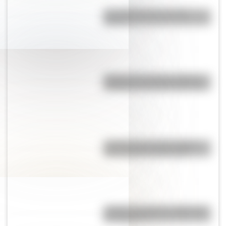
Las salas de cine, ¿tienen
futuro?
Hongos de Tocota, la extraña
formación rocosa de San Juan
¿Cuáles son las 10 ciudades
más pobladas de Europa?
¿Cuál es el origen y significado
de "Cipayo"?