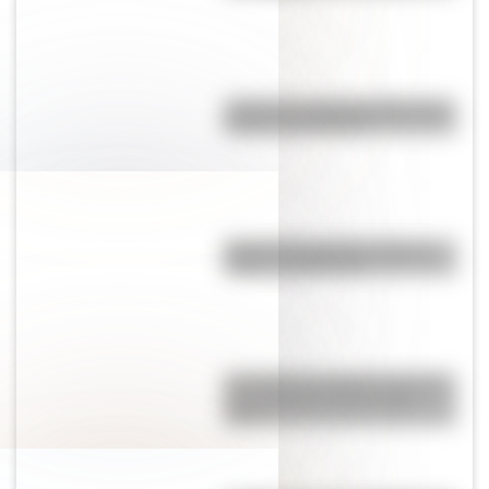
¿Cómo es y dónde está la casa
natal de San Martín?
Bandera de Panamá: historia,
origen y significado
¿A cuánto se vendió la obra de
arte argentina más cara del
país?