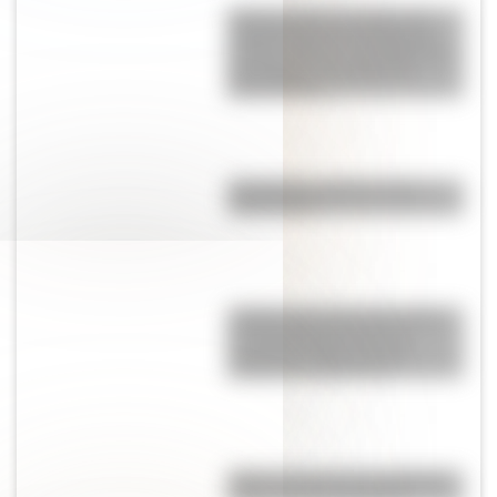
Quinta Lezica: el imponente
caserón que fue el hogar del
hombre más rico de Argentina y
dio origen a un parque de
Buenos Aires
Olongastas: quiénes eran y
cómo vivían
¿Sabías que en Europa existe
un supermercado que se
construyó sobre un pozo
vikingo de 1.000 años?
Bribri: conocé a la comunidad
matrilineal de Costa Rica