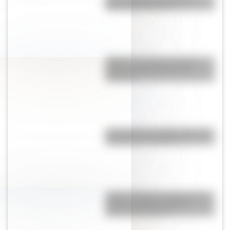
Apostólico Romano?
¿Qué es un ciclón tropical y
cómo se diferencia de un
huracán?
¿Por qué es tan difícil volar a la
Antártida en invierno?
¿Cómo influye el consumo de
café en el cerebro de las
personas mayores?