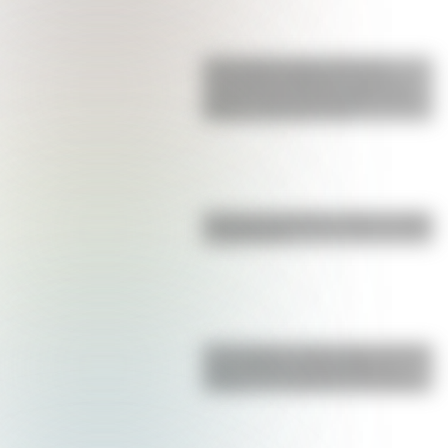
17 de agosto para docentes:
secuencias didácticas sobre el
general José de San Martín para
primer y segundo ciclo
Bandera de Bolivia: historia, origen
y significado
17 de agosto: cómo hacer el Cruce
de los Andes de San Martín en
collage con materiales reciclables