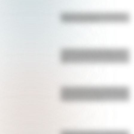
Bandera de Santa Cruz: historia,
origen y significado
Castillo de Rafael Obligado, una
joya arquitectónica que sigue de
pie
Parque Nacional San Guillermo: el
gran refugio de vicuñas y paisajes
extremos de San Juan
Conocé a las mujeres detrás de la