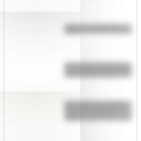
¿Qué son los prefijos y los
sufijos?
Parque Nacional Lihué Calel, el
paisaje pampeano que conserva
muestras de arte rupestre
Ojos de Mar, las tres lagunas
celestes que se encuentran en
medio de un salar blanco
salteño