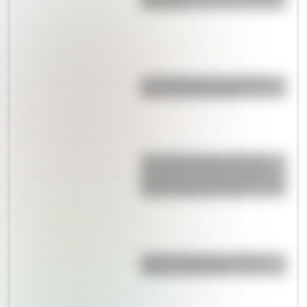
para niños
Las 12 máximas de San Martín
para su hija Merceditas
17 de agosto para docentes:
secuencias didácticas sobre el
general José de San Martín para
primer y segundo ciclo
Bandera de Bolivia: historia,
origen y significado