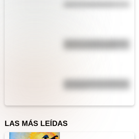
¿Qué es la evaporación?
"Quizás" o "quizá": ¿cuál es la
forma correcta de decirlo?
¿Por qué cortar una cebolla nos
hace llorar?
LAS MÁS LEÍDAS