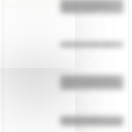
Cómo fue el viaje de los
diputados al Congreso de
Tucumán en 1816
Efemérides del 10 de agosto
Efemérides: tres cosas que
pasaron en Argentina un 11 de
agosto
El primer tren solar de
Latinoamérica está en Argentina