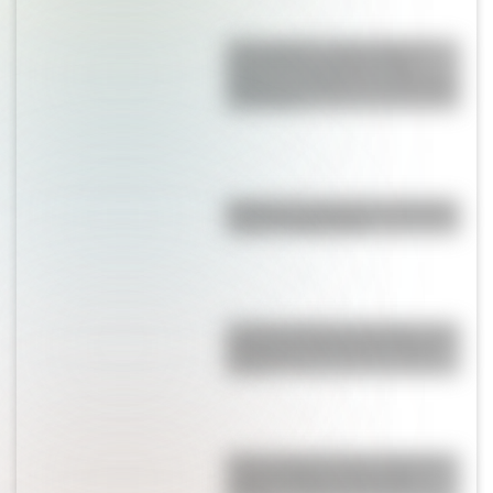
17 de agosto: cómo hacer el
Cruce de los Andes de San
Martín en collage con materiales
reciclables
Bandera de Santa Cruz: historia,
origen y significado
Castillo de Rafael Obligado, una
joya arquitectónica que sigue
de pie
Parque Nacional San Guillermo:
el gran refugio de vicuñas y