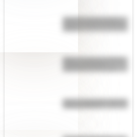
Argentina: el cuarto país del
mundo con mayor consumo de
internet
Maipú: la batalla de San Martín
en Chile que definió la
Independencia de ese país
Imanes y magnetismo: ¿qué son
y para qué sirven?