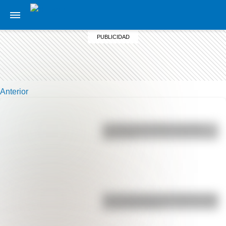
Anterior
La vida de San Martín contada
para niños
Las 12 máximas de San Martín para
su hija Merceditas