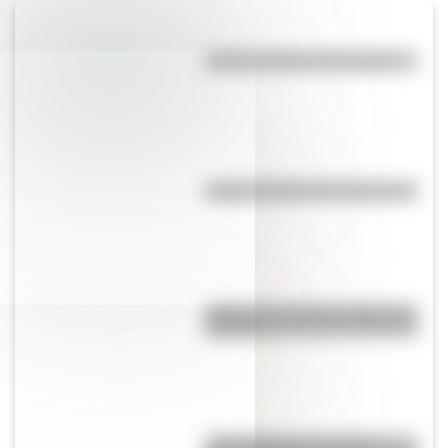
¿Qué es la línea del Ecuador?
¿Quién inventó el microscopio?
¿Qué son y cómo funcionan las
cloacas?
¿Qué significa ser Católico