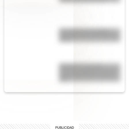
Una infografía descargable
imperdible sobre el Cruce de los
Andes
San Martín: secuencias
didácticas imprimibles del 17 de
agosto para primer y segundo
ciclo