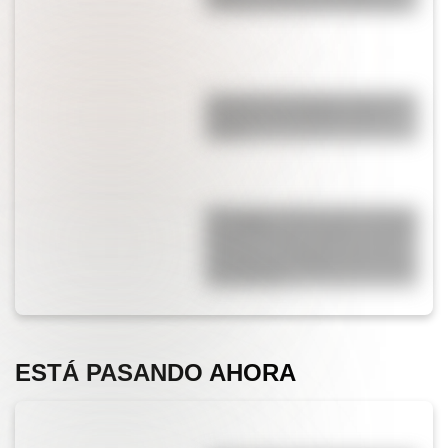
paisajes extremos de San Juan
Conocé a las mujeres detrás de
la Bandera del Ejército de los
Andes
Kavanagh: la fascinante historia
del edificio de hormigón armado
pionero en el mundo que fue el
más alto de Sudamérica durante
una década
ESTÁ PASANDO AHORA