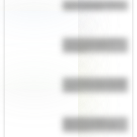
Bandera de Panamá: historia,
origen y significado
El General José de San Martín
en una hermosa lámina
descargable
Una infografía sobre el Combate
de San Lorenzo para la escuela
primaria
Mapa político y físico:
diferencias y ejemplos para
diferenciarlos