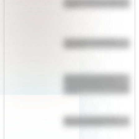
¿Por qué el mate se comparte en
ronda?
¿El choripán es realmente
argentino?
Confederación Argentina: así
hubiera quedado el país si
mantenía los límites de un mapa
de 1858
Mascota del Mundial 1978:
cómo fue Gauchito