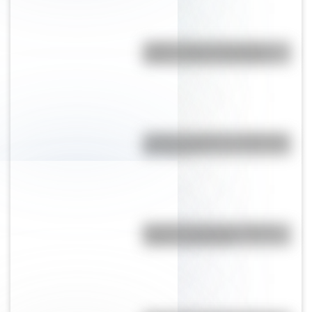
¿Sabés cómo se forman las
nubes y cómo se clasifican?
¿Cuál es el origen y significado
de "Cipayo"?
Bandera de Uruguay: historia,
origen y significado