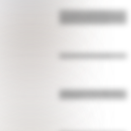
17 de agosto: actividades y
secuencias didácticas de primer y
segundo ciclo de primaria
Efemérides del 5 de agosto
¿Sabías cómo fue la infancia de
San Martín?