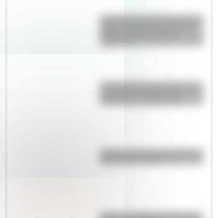
La gran hazaña del Cruce de los
Andes: el primer paso de San
Martín para liberar medio
continente
El Combate de San Lorenzo, el
bautismo de fuego de los
Granaderos de San Martín
¿Cómo es y dónde está la casa
natal de San Martín?
Bandera de Argentina: historia,