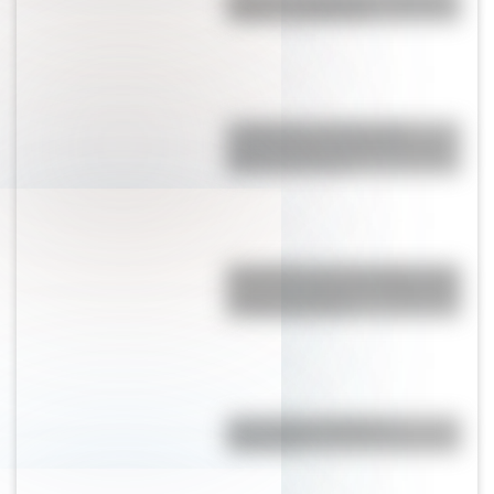
origen y significado
La Mazorca: qué fue esta
organización vinculada a Juan
Manuel de Rosas
Efemérides del 5 de agosto: tres
cosas que pasaron en Argentina
un día como hoy
¿Es el Truco realmente
argentino?