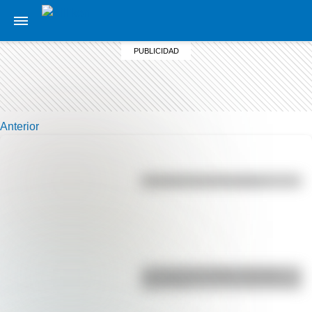
Anterior
Efemérides del 6 de agosto
La vida de San Martín contada
para niños