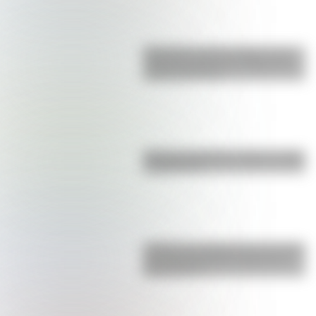
Efemérides del 6 de agosto: tres
cosas que pasaron en Argentina
un día como hoy
Bandera de Bolivia: historia, origen
y significado
¿Sabías que Argentina tuvo la torre
de comunicaciones más alta de
Sudamérica?