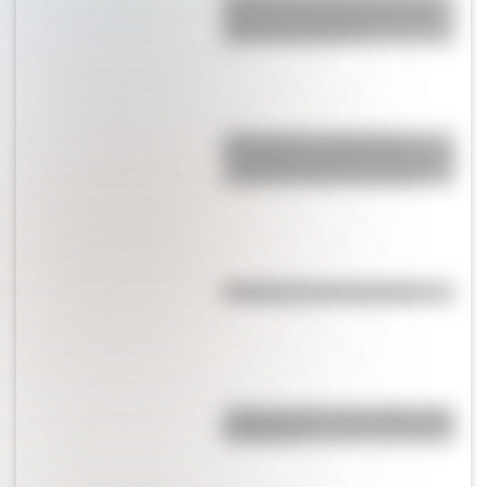
¿Sabías que Argentina tuvo la
torre de comunicaciones más
alta de Sudamérica?
17 de agosto: actividades y
secuencias didácticas de primer
y segundo ciclo de primaria
Efemérides del 5 de agosto
¿Sabías cómo fue la infancia de
San Martín?