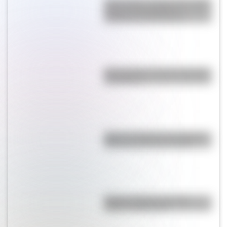
Punto Nemo: el lugar de nuestro
planeta más alejado de
cualquier costa terrestre
En el mundo, ¿hay más mujeres
u hombres?
Viaje en el tiempo: las mejores
fotos de la Rosario antigua
Bandera Wiphala: historia,
origen y significado