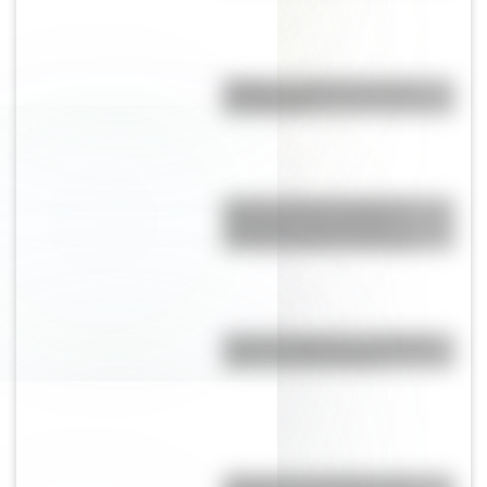
Mafalda: ¿Quiénes son sus
personajes?
Cuál es el huso horario de
Argentina y por qué los
científicos piden cambiarlo
Parque Ibirapuera, el "Central
Park" de Latinoamérica
¿Qué son los prefijos y los