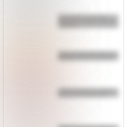
El normalismo, la corriente
pedagógica surgida a partir del
magisterio
Así se conocieron Remedios de
Escalada y José de San Martín
¿Qué es el pistilo de una flor y
por qué es tan importante?