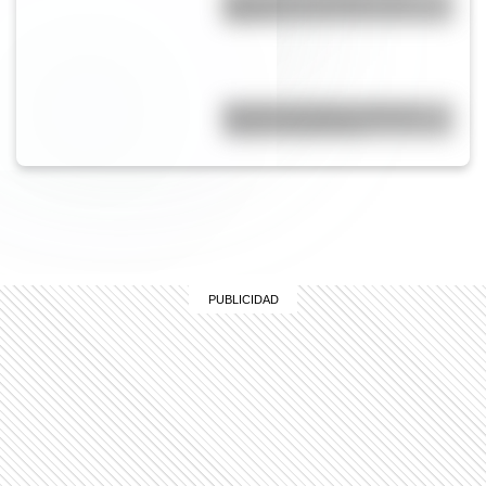
sufijos?
Bandera de Chaco: historia,
origen y significado