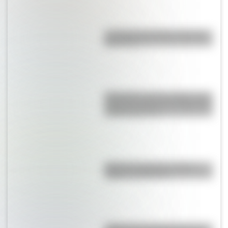
La vida de San Martín contada
para niños
Efemérides del 6 de agosto: tres
cosas que pasaron en Argentina
un día como hoy
Bandera de Bolivia: historia,
origen y significado