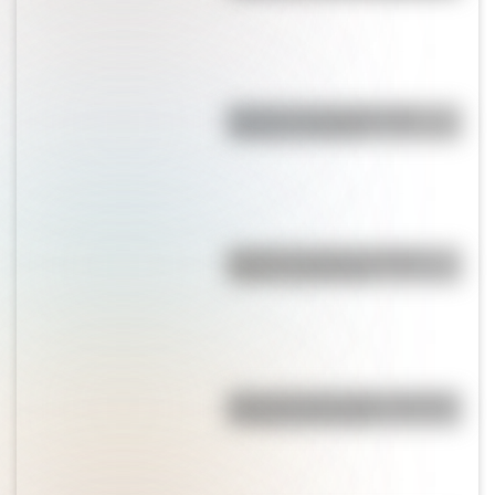
Bandera de Paraguay para
colorear e imprimir
Bandera de Chaco: historia,
origen y significado
Estar al pie del cañón: ¿cuál es
el origen de la frase?