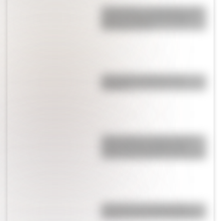
17 de agosto: actividades para
primer y segundo ciclo para
descargar gratis
¿Por qué las lágrimas son
saladas?
Jerbo pigmeo de Baluchistán:
todas las curiosidades del
roedor más pequeño del mundo
¿Por qué el 17 de agosto es
feriado nacional en Argentina?