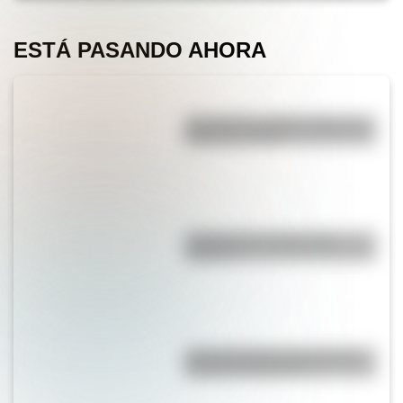
ESTÁ PASANDO AHORA
¿Por qué los piratas usaban un
parche en el ojo?
¿Sabías que el agua tiene
oxígeno?
¿Por qué la Ruta 40 es la más
famosa de Argentina?