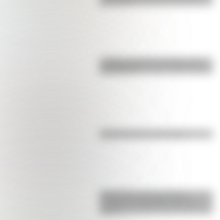
para niños
¿Sabías cómo fue la infancia de
San Martín?
Efemérides del 6 de agosto
Efemérides: tres cosas que
pasaron en Argentina un 7 de
agosto