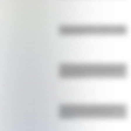
Bandera de Bolivia: historia, origen
y significado
¿Sabías que Argentina tuvo la torre
de comunicaciones más alta de
Sudamérica?
San Cayetano: ¿quién fue y por
qué es el santo del pan y el
trabajo?