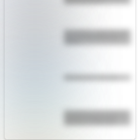
alta de Sudamérica?
San Cayetano: ¿quién fue y por
qué es el santo del pan y el
trabajo?
Efemérides del 7 de agosto
El Combate de San Lorenzo, el
bautismo de fuego de los
Granaderos de San Martín