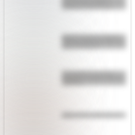
Conocé cómo se llama
realmente el país europeo
Bandera argentina: Infografía
sobre los cambios que tuvo a lo
largo de la historia
El normalismo, la corriente
pedagógica surgida a partir del
magisterio
Kollas: ¿cómo y dónde vivían?