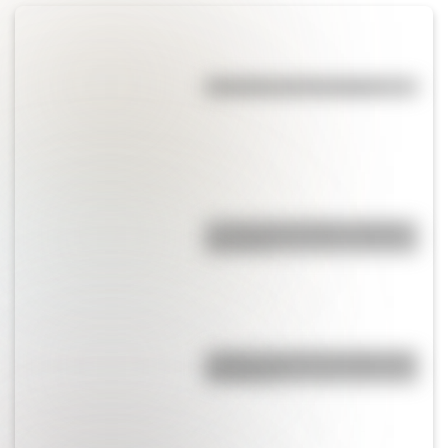
Efemérides del 7 de agosto
La vida de San Martín contada
para niños
¿Sabías cómo fue la infancia de
San Martín?