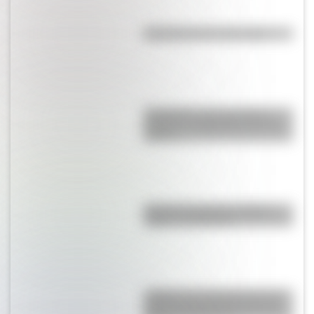
Efemérides del 6 de agosto
Efemérides: tres cosas que
pasaron en Argentina un 7 de
agosto
Bandera de Bolivia: historia,
origen y significado
¿Sabías que Argentina tuvo la
torre de comunicaciones más