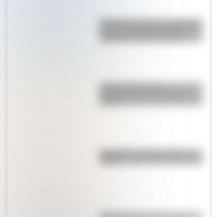
Monte Orohena: la sorprendente
cumbre de Tahití que atrae a
viajeros de todo el mundo
¿Kosovo es un país
independiente o pertenece a
Serbia?
Guaraníes: ¿cómo y dónde
vivían?
Efemérides del 10 de agosto