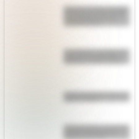
Vasco de la Carretilla: la historia
del hombre que caminó 22.300
km por Argentina con una
carretilla de 130 kg
“Los chasquis”, un cuento que
transcurre en los días de la
Revolución de Mayo de 1810
Cruce de los Andes: 5 datos que
quizás no sabías
La Escuela Serena, el innovador
proyecto educativo de las
hermanas Cossettini