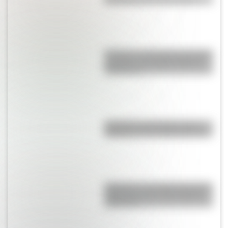
Secretos y curiosidades del palo
borracho: el extraño árbol de
Sudamérica
Eucariota y procariota: ¿qué
distingue a una célula de otra?
Shaharah, el increíble puente de
Yemen que une a dos pueblos
milenarios