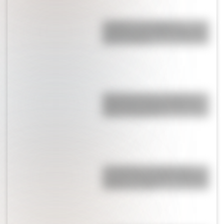
Lunfardo: qué palabras
cotidianas nos dejó la jerga del
Río de la Plata
Argentinosaurus, uno de los
dinosaurios más grandes que
vivió en Argentina
Los Quilmes, el pueblo que
resistió la dominación española
durante un siglo