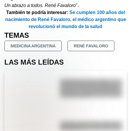
Un abrazo a todos. René Favaloro
".
También te podría interesar:
Se cumplen 100 años del
nacimiento de René Favaloro, el médico argentino que
revolucionó el mundo de la salud
TEMAS
MEDICINA ARGENTINA
RENÉ FAVALORO
LAS MÁS LEÍDAS
Actividades para el 17 de
agosto: secuencias didácticas
de primer y segundo ciclo para
descargar gratis
¿Sabías cómo fue la infancia de
San Martín?