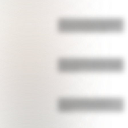
¿Qué son las figuras geométricas?
Una guía fácil para entenderlas y
conocer los distintos tipos
Metro de Madrid: ¿por qué es una
de las redes más largas y antiguas
de Europa?
Cómo San Martín conformó el
Regimiento de Granaderos a
Caballo