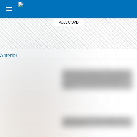
Anterior
Actividades para el 17 de agosto:
secuencias didácticas de primer y
segundo ciclo para descargar
gratis
¿Sabías cómo fue la infancia de
San Martín?