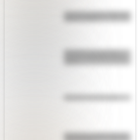
Cruce de los Andes: 5 datos que
quizás no sabías
Efemérides: tres cosas que
pasaron en Argentina un 7 de
agosto
Efemérides del 6 de agosto
Pila eléctrica: quién la inventó y