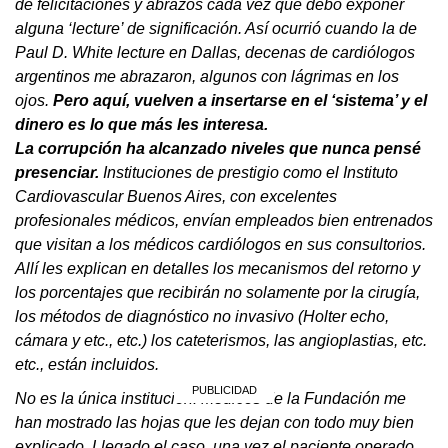
de felicitaciones y abrazos cada vez que debo exponer
alguna ‘lecture’ de significación. Así ocurrió cuando la de
Paul D. White lecture en Dallas, decenas de cardiólogos
argentinos me abrazaron, algunos con lágrimas en los
ojos.
Pero aquí, vuelven a insertarse en el ‘sistema’ y el
dinero es lo que más les interesa.
La corrupción ha alcanzado niveles que nunca pensé
presenciar.
Instituciones de prestigio como el Instituto
Cardiovascular Buenos Aires, con excelentes
profesionales médicos, envían empleados bien entrenados
que visitan a los médicos cardiólogos en sus consultorios.
Allí les explican en detalles los mecanismos del retorno y
los porcentajes que recibirán no solamente por la cirugía,
los métodos de diagnóstico no invasivo (Holter echo,
cámara y etc., etc.) los cateterismos, las angioplastias, etc.
etc., están incluidos.
No es la única institución. Médicos de la Fundación me
han mostrado las hojas que les dejan con todo muy bien
explicado. Llegado el caso, una vez el paciente operado,