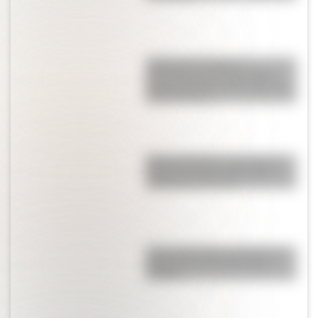
¿Qué son las figuras
geométricas? Una guía fácil
para entenderlas y conocer los
distintos tipos
Metro de Madrid: ¿por qué es
una de las redes más largas y
antiguas de Europa?
Cómo San Martín conformó el
Regimiento de Granaderos a
Caballo