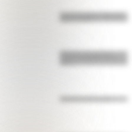
Cruce de los Andes: 5 datos que
quizás no sabías
Efemérides: tres cosas que
pasaron en Argentina un 7 de
agosto
Efemérides del 6 de agosto