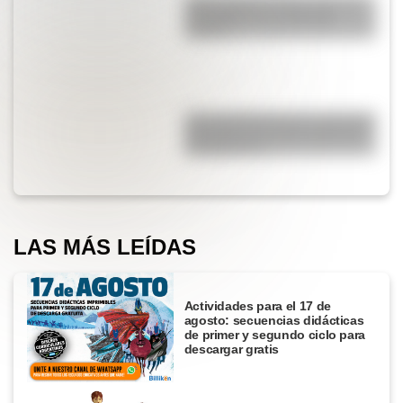
¿Qué significa SOS y cómo se
convirtió en una señal de
auxilio?
¿Por qué Mendoza es una de las
provincias con más terremotos
de Argentina?
LAS MÁS LEÍDAS
Actividades para el 17 de
agosto: secuencias didácticas
de primer y segundo ciclo para
descargar gratis