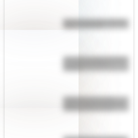
Bandera de Honduras: historia,
origen y significado
¿Por qué los polinesios dejaron
de explorar las islas de
Oceanía?
La Manzana de las Luces:
historia y secretos del corazón
colonial de Buenos Aires