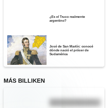
¿Es el Truco realmente
argentino?
José de San Martín: conocé
dónde nació el prócer de
Sudamérica
MÁS BILLIKEN
Eucariota y procariota: ¿qué
distingue a una célula de otra?