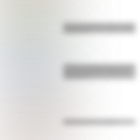
Bandera de Bolivia: historia, origen
y significado
¿Sabías que Argentina tuvo la torre
de comunicaciones más alta de
Sudamérica?
Efemérides del 7 de agosto