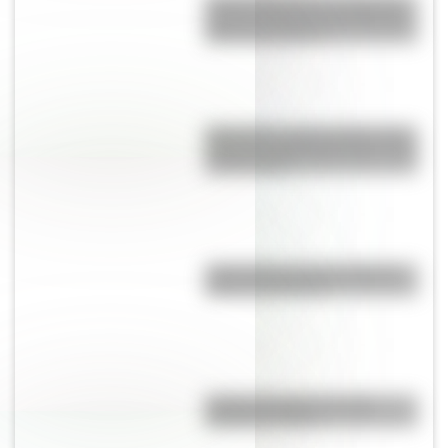
Amores históricos: conocé las
historias de amor entre Enrique
VIII y sus esposas
Moby Dick, el gran clásico de la
literatura infantil para que lo leas
con tus hijos
¿Qué países tienen soberanía
sobre la Antártida?
Partido del Siglo: ¿en qué
Mundial se jugó?