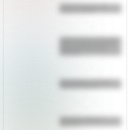
Bandera de Ecuador para
colorear e imprimir
La gran hazaña del Cruce de los
Andes: el primer paso de San
Martín para liberar medio
continente
Duda resuelta: ¿es el Truco
realmente argentino?
¿Es el Truco realmente
argentino?