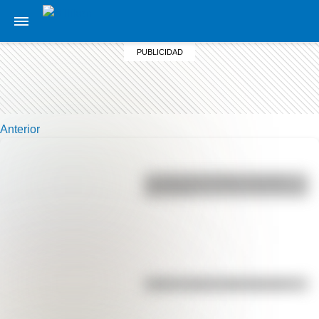
Anterior
La vida de San Martín contada
para niños
Kollas: ¿cómo y dónde vivían?