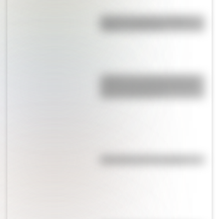
Bandera de Bolivia: historia,
origen y significado
¿Sabías que Argentina tuvo la
torre de comunicaciones más
alta de Sudamérica?
Efemérides del 7 de agosto