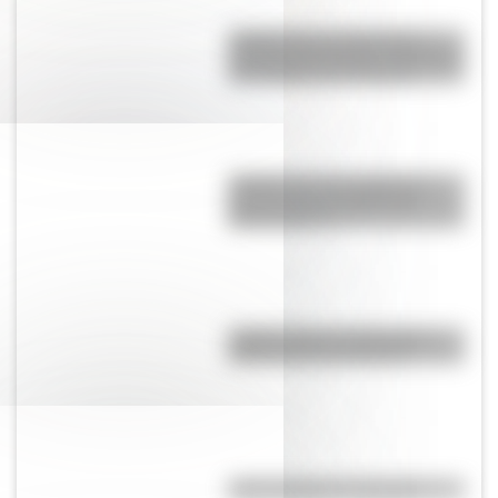
¿Sabías que las tiendas de
campaña del desierto del Sahara
son erigidas por mujeres?
¿Sabías que hay vitrales de
próceres en una iglesia de
Buenos Aires?
¿Sabés cuál es la diferencia
entre un río y un arroyo?
¿Qué significa ser flogger?