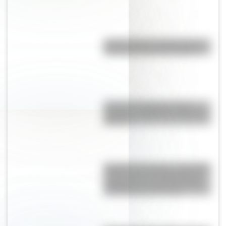
¿León o toro?: conocé cuál es
el animal nacional de España
¿Cuál es la diferencia entre
Turnpike y Highway en Estados
Unidos?
Catedral de Chartres: la histórica
construcción del siglo XII que
sorprende con sus 113 metros
de altura al sur de París