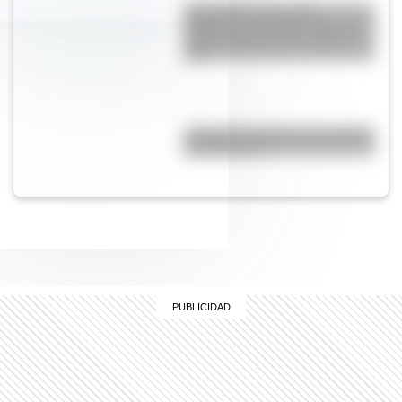
San Martín: secuencias
didácticas imprimibles del 17 de
agosto para primer y segundo
ciclo
¿Cuál fue la primera universidad
de Argentina?