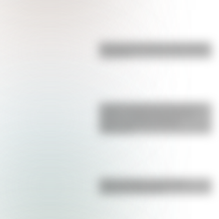
Bandera de Ecuador para colorear
e imprimir
La gran hazaña del Cruce de los
Andes: el primer paso de San
Martín para liberar medio
continente
Duda resuelta: ¿es el Truco
realmente argentino?