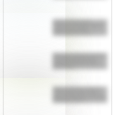
Culebra de liga de San
Francisco: el colorido reptil de
California que podría
desaparecer del mundo
Blanquita, la pequeña mariposa
que sobrevuela la Reserva
Ecológica Costanera Sur de
Buenos Aires
Torino vs. Rambler American:
¿qué vínculo existe entre el
gran auto argentino y el modelo
de Estados Unidos?