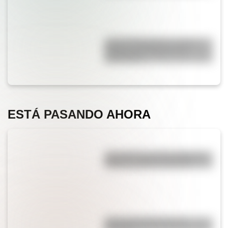
José de San Martín: conocé
dónde nació el prócer de
Sudamérica
ESTÁ PASANDO AHORA
¿Es cierto que el chocolate es
peligroso para los perros?
¿Por qué el jabón forma