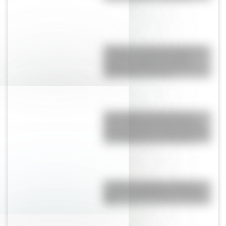
“Pangea”, el supercontinente
que hace millones de años
mantuvo unidos a todos los
continentes actuales
Las escuelas lasalianas del
siglo XVII fueron las primeras
pensadas para los niños pobres
y los hijos de los artesanos
La Plata: la ciudad "perfecta"
que fue planificada en el siglo
XIX