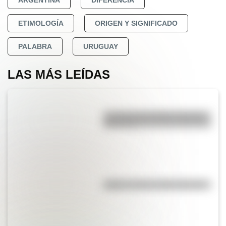
ETIMOLOGÍA
ORIGEN Y SIGNIFICADO
PALABRA
URUGUAY
LAS MÁS LEÍDAS
La vida de San Martín contada
para niños
Kollas: ¿cómo y dónde vivían?