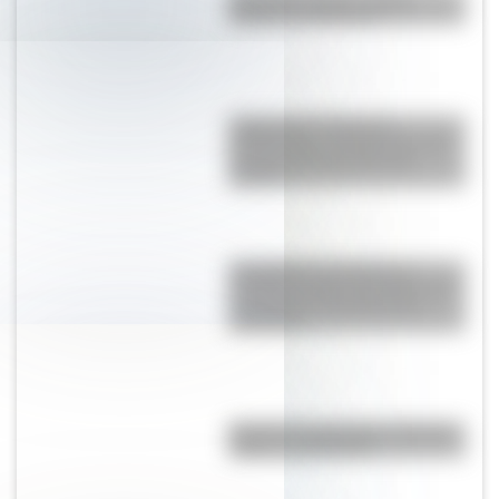
historia y significado
Judge Harry Pregerson
Interchange, uno de los curces
de rutas más grandes del
mundo
Castellfollit de la Roca: el
increíble pueblo de España que
se fundó en el borde de un
acantilado
Bandera de Nicaragua: historia,
origen y significado