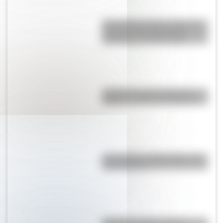
El Combate de San Lorenzo, el
bautismo de fuego de los
Granaderos de San Martín
¿Dónde se creó el juego del
elástico y cuál es su historia?
Doce figuras emblemáticas del
rock nacional
El nombre "Chile": origen,