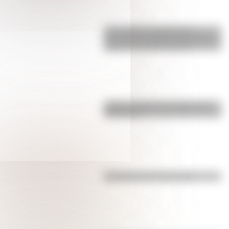
17 de agosto: actividades y
secuencias didácticas de primer y
segundo ciclo de primaria
¿Sabías cómo fue la infancia de
San Martín?
Efemérides del 4 de agosto