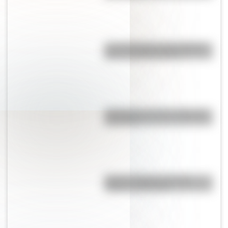
Las 12 máximas de San Martín
para su hija Merceditas
"En Pampa y la vía": la historia
de la frase
Bandera Wiphala: historia,
origen y significado