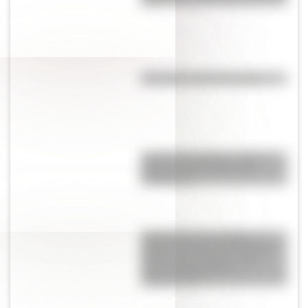
rosa?
Efemérides del 6 de agosto
José de San Martín: conocé
dónde nació el prócer de
Sudamérica
Tacoma Narrows Bridge: la
historia del puente de Estados
Unidos que colapsó cuatro
meses después de su
inauguración