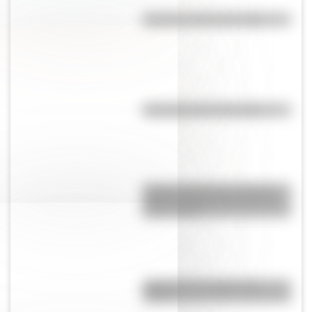
El punto, la recta y el plano
Efemérides del 6 de agosto
Amores históricos: conocé la
icónica historia de amor entre
Evita y Perón
¿Qué son las capas de la
Tierra?