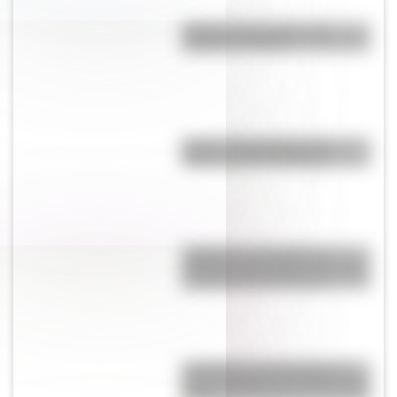
Bandera de Ecuador para
colorear e imprimir
Brujas: curiosidades de la
icónica ciudad de Bélgica
Inhibición conductual: la
habilidad que ayuda a los niños
a pensar antes de actuar
¿Cuál es la única bandera en
todo el mundo que tiene el color