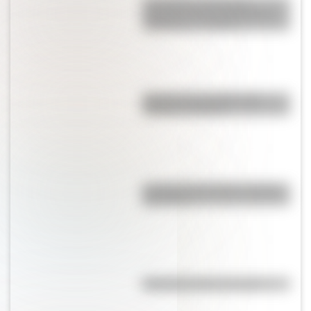
Los poderes del Estado
Argentino son tres: Ejecutivo,
Legislativo y Judicial
Bandera de Colombia para
colorear e imprimir
La vida de San Martín contada
para niños
Efemérides del 5 de agosto