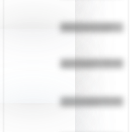
Día Mundial de la Fotografía:
por qué es el 19 de agosto
José de San Martín: 5 datos que
quizás no sabías
¿Cómo es y dónde está la casa
natal de San Martín?