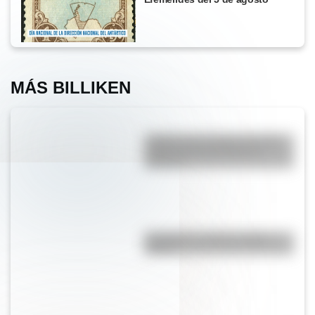
MÁS BILLIKEN
¿Sabías que el lugar con más
niebla del mundo está en
América?
Guaraníes: ¿cómo y dónde
vivían?