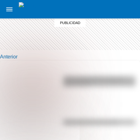
Anterior
¿Por qué los perros se ponen
panza arriba?
Efemérides del 5 de agosto