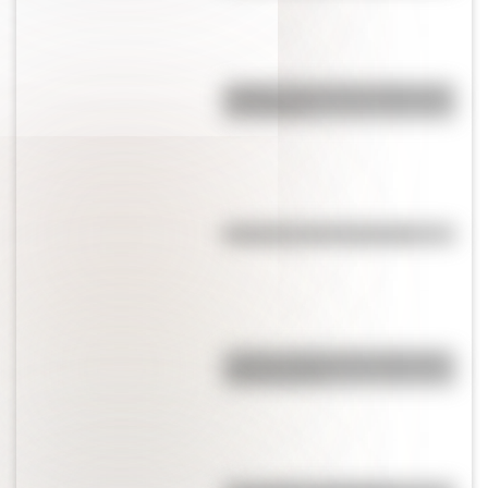
¿Sabías cómo fue la infancia de
San Martín?
Efemérides del 4 de agosto
¿Sabías cuál fue la mascota de
cada mundial?