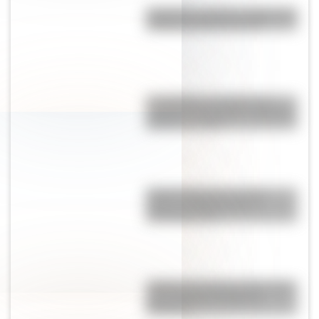
Argentina: ¿cuál es el origen del
nombre de nuestro país?
Los Quilmes, el pueblo que
resistió la dominación española
durante un siglo
Sistema digestivo: qué es,
partes y funciones para
entenderlo fácil
¿Sabías que Buenos Aires tiene
una columna del Imperio
Romano?