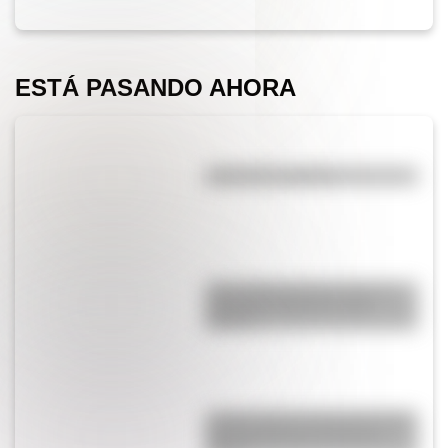
ESTÁ PASANDO AHORA
¿El té tiene cafeína?
¿Qué diferencia hay entre un
automóvil eléctrico y uno
híbrido?
¿Cómo nació el automóvil y por
qué transformó la forma de