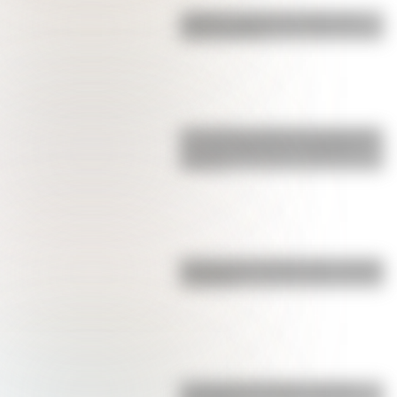
¿Sabías cuál fue la mascota de
cada mundial?
Los poderes del Estado Argentino
son tres: Ejecutivo, Legislativo y
Judicial
Bandera de Colombia para colorear
e imprimir
La vida de San Martín contada