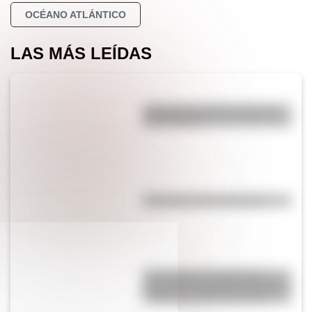
OCÉANO ATLÁNTICO
LAS MÁS LEÍDAS
¿Por qué los perros se ponen
panza arriba?
Efemérides del 5 de agosto
17 de agosto: actividades y
secuencias didácticas de primer
y segundo ciclo de primaria