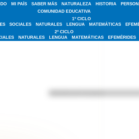
NDO
MI PAÍS
SABER MÁS
NATURALEZA
HISTORIA
PERSON
COMUNIDAD EDUCATIVA
1º CICLO
ES
SOCIALES
NATURALES
LENGUA
MATEMÁTICAS
EFEM
2º CICLO
CIALES
NATURALES
LENGUA
MATEMÁTICAS
EFEMÉRIDES
Efemérides del 7 de agosto