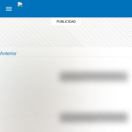
Anterior
La vida de San Martín contada
para niños
Las 12 máximas de San Martín para
su hija Merceditas