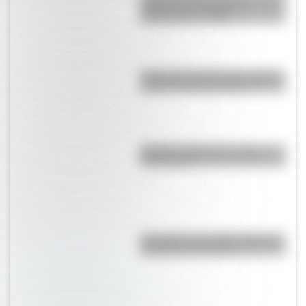
historia de su colapso
inesperado en 1983
Primera Guerra Mundial: origen,
causas y consecuencias
Mafalda: ¿Quiénes son sus
personajes?
¿Por qué es tan difícil volar a la
Antártida en invierno?