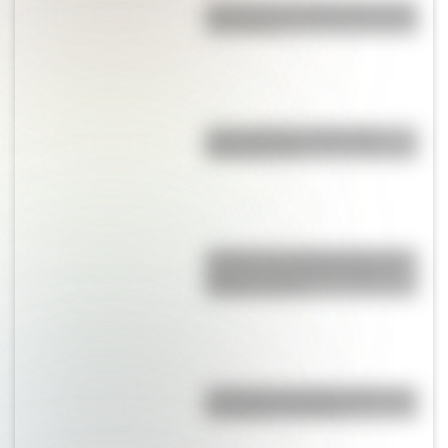
¿Qué son los hiperónimos y los
hipónimos?
¿Qué significa meridional y
septentrional?
¿Sabías que Argentina tiene el
segundo puente más largo de
América Latina?
A 173 años del fallecimiento de
San Martín en Francia