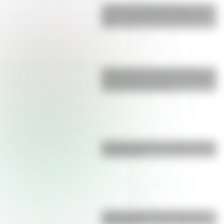
Castillo de Rafael Obligado, una
joya arquitectónica que sigue de
pie
Parque Nacional San Guillermo: el
gran refugio de vicuñas y paisajes
extremos de San Juan
Bandera de Brasil: historia, origen
y significado
¿Sabías cómo fue la infancia de
San Martín?