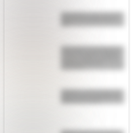
Arte argentino: estos son los 5
pintores más influyentes del
país
Revolución de Chuquisaca: la
primera "Revolución de Mayo"
sucedió en 1809 y cambió por
siempre la historia de
Sudamérica
Pirámides: ¿cómo hicieron los
egipcios para construirlas con
tan poca tecnología?
Alberdi: conocé la historia del