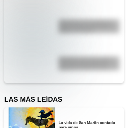
¿Por qué se nos arrugan los
dedos cuando pasan mucho
tiempo en el agua?
Efemérides del 10 de agosto:
tres cosas que pasaron en
Argentina un día como hoy
LAS MÁS LEÍDAS
La vida de San Martín contada
para niños