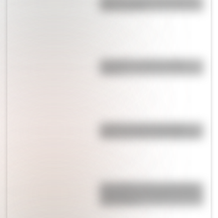
barrio rosarino
Guaraníes: ¿cómo y dónde
vivían?
¿Cuál es el rol de la primera
dama y por qué se la llama así?
Por la Madre Tierra: una lámina
explicativa descargable sobre la
Pachamama