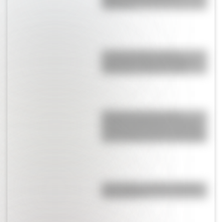
Argentina
La obra de Mirta Toledo:
diversidad, riqueza cultural y
color para celebrar la vida
El Puente Transbordador
Nicolás Avellaneda de La Boca
es uno de los ocho de ese tipo
que aun funcionan en el mundo
Conventillo: ¿cuál es el origen
de la palabra?