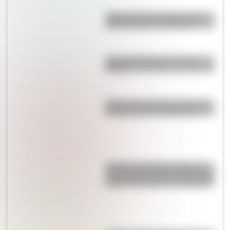
¿Sabías que San Martín vivió
mucho tiempo en España?
Así era la habitación de San
Martín
¿Qué es el pistilo de una flor y
por qué es tan importante?
¿Sabías que Manuel Belgrano
fue el primer prócer que designó
mujeres al frente de su ejército?