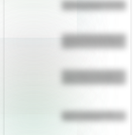
Bandera de Santa Cruz: historia,
origen y significado
Castillo de Rafael Obligado, una
joya arquitectónica que sigue
de pie
Parque Nacional San Guillermo:
el gran refugio de vicuñas y
paisajes extremos de San Juan
Bandera de Brasil: historia,
origen y significado