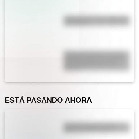
¿Sabías cómo fue la infancia de
San Martín?
Bandera de Ecuador: conocé
tres datos históricos para este
26 de septiembre, Día de la
Bandera
ESTÁ PASANDO AHORA
¿Por qué siempre vemos la
misma cara de la Luna?