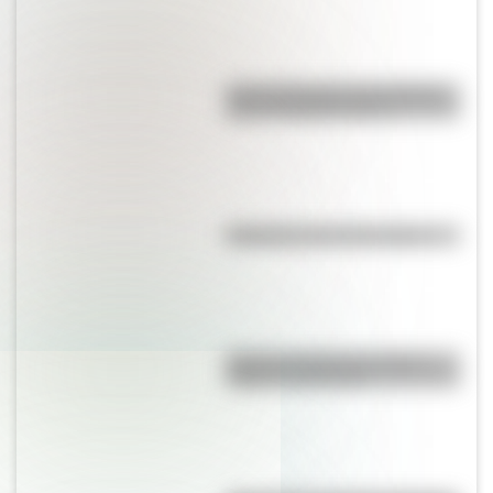
Las 12 máximas de San Martín
para su hija Merceditas
Efemérides del 10 de agosto
Bandera de Bolivia: historia,
origen y significado