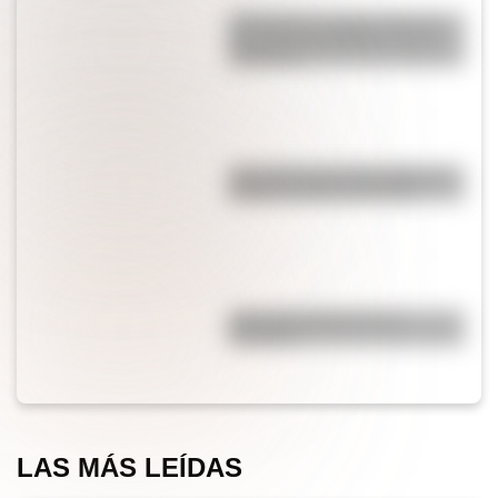
¿Por qué los cordones tienen
una punta de plástico en sus
extremos?
¿Es cierto que el chocolate es
peligroso para los perros?
¿Por qué el jabón forma
burbujas?
LAS MÁS LEÍDAS