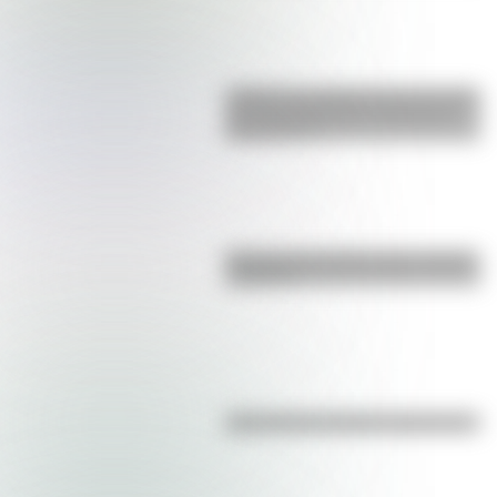
¿Sabías que Argentina tuvo la torre
de comunicaciones más alta de
Sudamérica?
Bandera de Ecuador para colorear
e imprimir
¿Es el Truco realmente argentino?