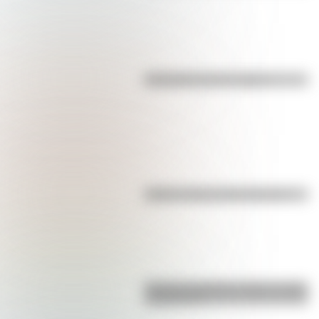
Efemérides del 7 de agosto
Kollas: ¿cómo y dónde vivían?
Bandera de Bolivia: historia, origen
y significado