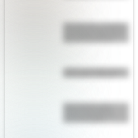
"Seis Triple Ocho": el batallón
de mujeres afroamericanas que
salvó a Estados Unidos en la
Segunda Guerra Mundial
¿Sabías que San Martín vivió
mucho tiempo en España?
Cuerpo humano: toda la
información del sistema
nervioso autónomo y un
material descargable