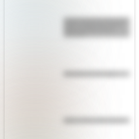
La gran hazaña del Cruce de los
Andes: el primer paso de San
Martín para liberar medio
continente
Efemérides del 7 de agosto
Kollas: ¿cómo y dónde vivían?