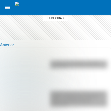
Anterior
La vida de San Martín contada
para niños
La gran hazaña del Cruce de los
Andes: el primer paso de San
Martín para liberar medio
continente