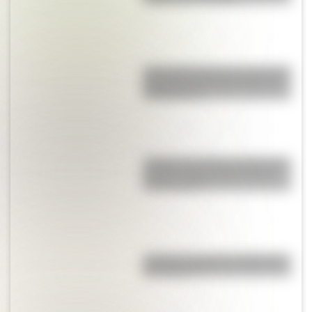
¿Por qué Mendoza es una de las
provincias con más terremotos
de Argentina?
¿Sabías que antes las personas
dormían todas juntas en una
misma cama?
¿Cuál es el origen y significado
de "Cipayo"?