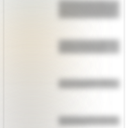
17 de Agosto: descargá la
secuencia didáctica imprimible
sobre José de San Martín con
actividades para Primer Ciclo
Y griega: cuál es su origen, su
verdadero nombre y sus
diferencias con la i latina
¿Por qué los espejos reflejan
nuestra imagen?
Pila eléctrica: quién la inventó y
cómo funciona