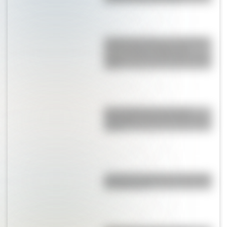
Castillo de Carlos V, la fortaleza
impenetrable de Italia que
resiste al paso del tiempo desde
1539
Una infografía descargable
imperdible sobre el Cruce de los
Andes
¿Cuál fue la primera universidad
de Argentina?