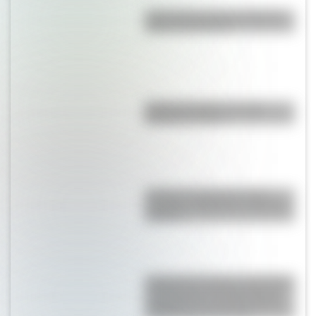
¿Qué países tienen soberanía
sobre la Antártida?
Partido del Siglo: ¿en qué
Mundial se jugó?
¿Cuál es la diferencia entre
Turnpike y Highway en Estados
Unidos?
Catedral de Chartres: la histórica
construcción del siglo XII que
sorprende con sus 113 metros
de altura al sur de París