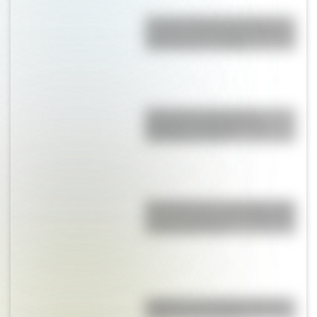
Conocé a Mariano Moreno, el
secretario de la Primera Junta en
la Revolución de Mayo
Cómo fue el viaje de los
diputados al Congreso de
Tucumán en 1816
Efemérides del 7 de agosto: tres
cosas que pasaron en Argentina
un día como hoy
Canguro: ¿conocés el curioso
origen de su nombre?