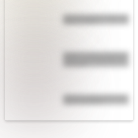
Cruce de los Andes: 5 datos que
quizás no sabías
Quokka: el animal "más feliz del
mundo" es un marsupial y vive
en Australia
¿Cómo es y dónde está la casa
natal de San Martín?