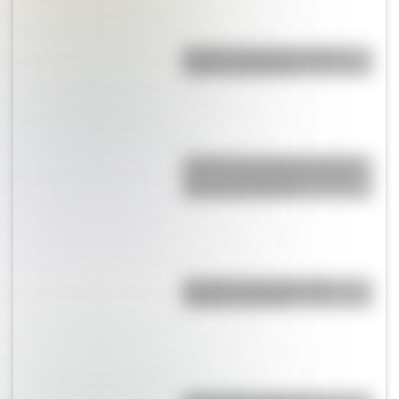
Bandera de Bolivia: historia,
origen y significado
¿Sabías que Argentina tuvo la
torre de comunicaciones más
alta de Sudamérica?
Bandera de Ecuador para
colorear e imprimir