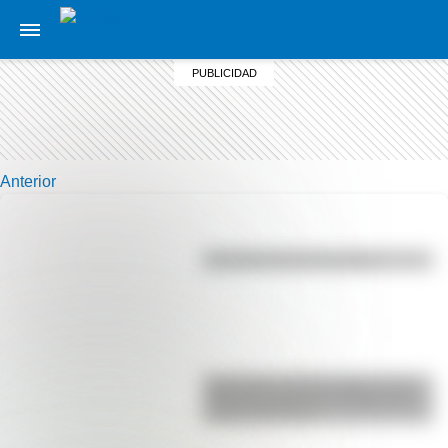
Anterior
Efemérides del 6 de agosto
Efemérides del 6 de agosto: tres
cosas que pasaron en Argentina
un día como hoy