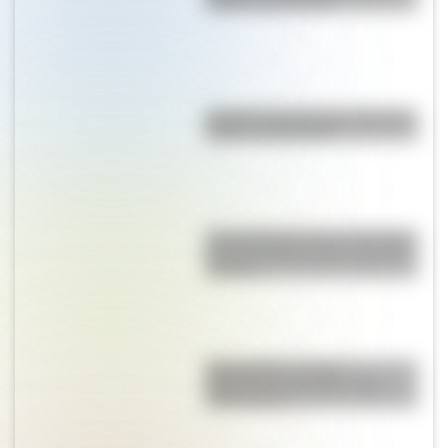
origen y significado
Bandera de Guatemala: historia,
origen y significado
Una infografía sobre el Combate
de San Lorenzo para la escuela
primaria
Mapa político y físico:
diferencias y ejemplos para
diferenciarlos