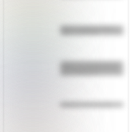
Bandera de Bolivia: historia,
origen y significado
¿Sabías que Argentina tuvo la
torre de comunicaciones más
alta de Sudamérica?
Efemérides del 5 de agosto