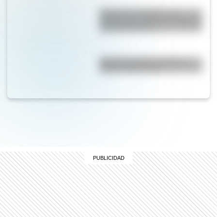
Reabre "La Favorita": un
emblemático edificio de Rosario
que tiene 94 años
Bandera de Chaco: historia,
origen y significado