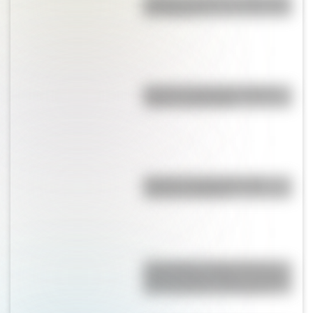
de "Cipayo"?
Bandera de Panamá: historia,
origen y significado
Bandera de Argentina para
colorear e imprimir
17 de agosto: cómo hacer un
retrato de San Martín en collage
con cartulinas y marcadores