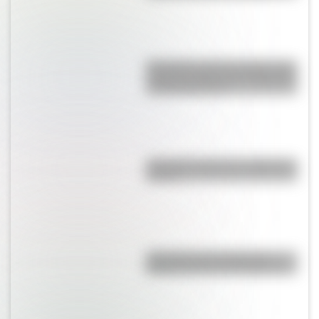
Efemérides del 5 de agosto: tres
cosas que pasaron en Argentina
un día como hoy
¿Por qué el mate se comparte en
ronda?
¿Por qué el 17 de agosto es
feriado nacional en Argentina?