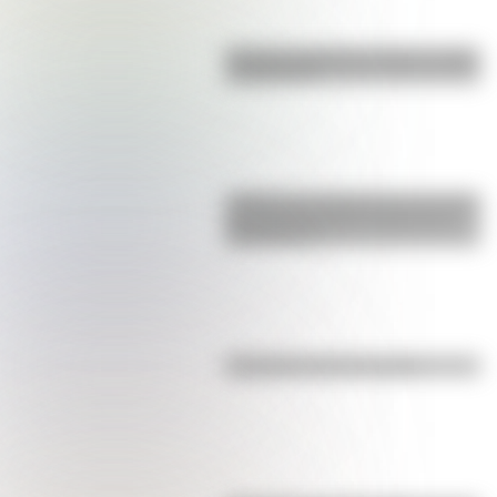
Bandera de Bolivia: historia, origen
y significado
¿Sabías que Argentina tuvo la torre
de comunicaciones más alta de
Sudamérica?
Efemérides del 5 de agosto