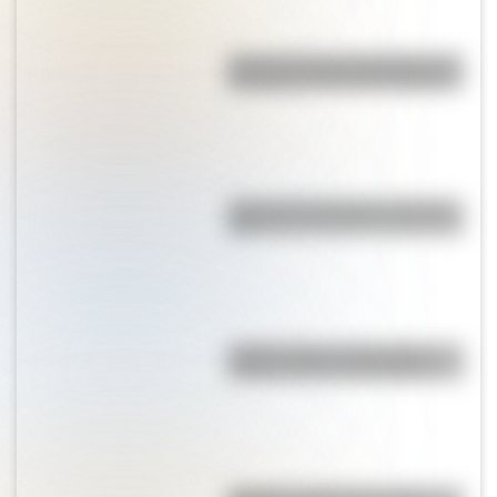
Así se conocieron Remedios de
Escalada y José de San Martín
¿Por qué la Patagonia se llama
así?
¿Sabés cómo se forman las
nubes y cómo se clasifican?
Mafalda: ¿Quiénes son sus