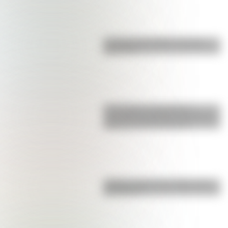
La vida de San Martín contada
para niños
17 de agosto: actividades y
secuencias didácticas de primer y
segundo ciclo de primaria
¿Sabías cómo fue la infancia de
San Martín?