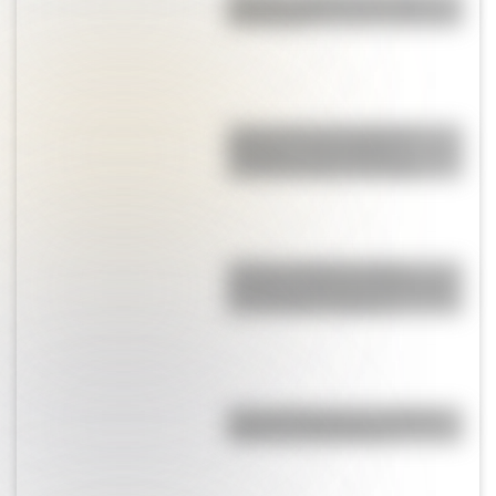
personajes?
Cuál es el huso horario de
Argentina y por qué los
científicos piden cambiarlo
¿Cómo era Buenos Aires
durante la década del 20? Mirá
las increíbles imágenes
Parque Ibirapuera, el "Central
Park" de Latinoamérica