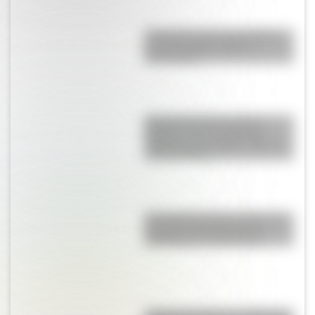
El General José de San Martín
en una hermosa lámina
descargable
Día internacional contra el
Bullying: las tres palabras
mágicas para trabajar sobre el
acoso escolar
El Combate de San Lorenzo, el
bautismo de fuego de los
Granaderos de San Martín
¿Cuál es el origen y significado