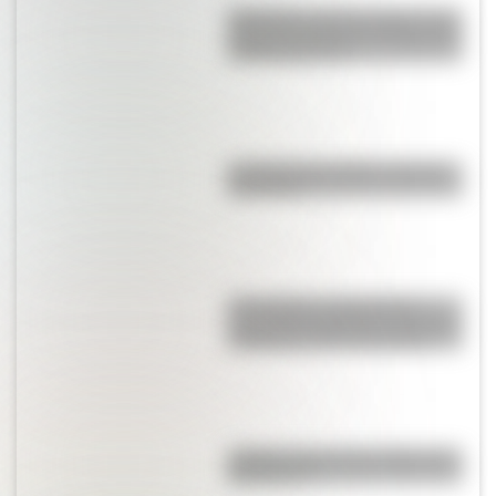
Efemérides del 6 de agosto: tres
cosas que pasaron en Argentina
un día como hoy
La vida de San Martín contada
para niños
17 de agosto: actividades y
secuencias didácticas de primer
y segundo ciclo de primaria
¿Sabías cómo fue la infancia de
San Martín?