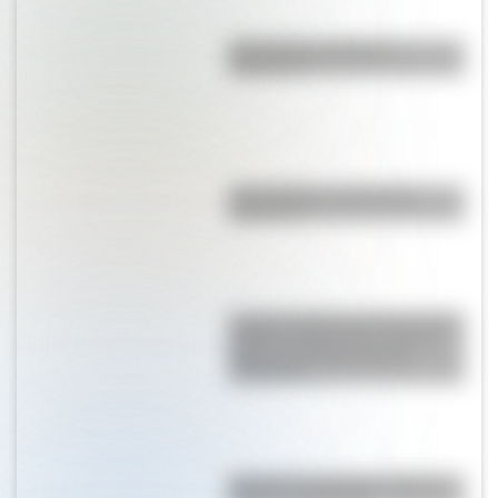
¿Es el Truco realmente
argentino?
¿El choripán es realmente
argentino?
La gran hazaña del Cruce de los
Andes: el primer paso de San
Martín para liberar medio
continente
Bandera de Uruguay: historia,