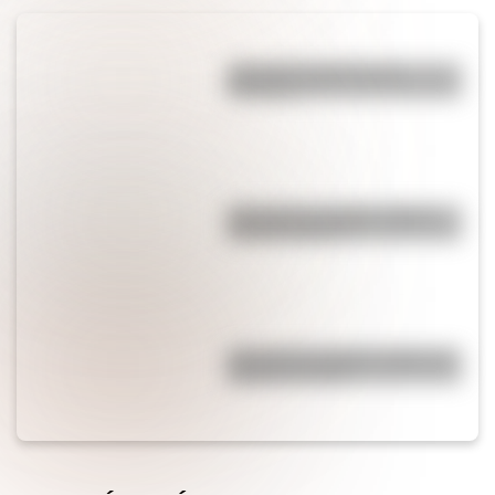
¿Por qué el jabón forma
burbujas?
¿Por qué los espejos reflejan
nuestra imagen?
¿Por qué los piratas usaban un
parche en el ojo?