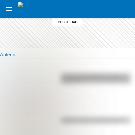
Anterior
La vida de San Martín contada
para niños
Kollas: ¿cómo y dónde vivían?