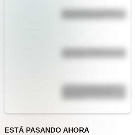
Duda resuelta: ¿es el Truco
realmente argentino?
¿Es el Truco realmente
argentino?
José de San Martín: conocé
dónde nació el prócer de
Sudamérica
ESTÁ PASANDO AHORA