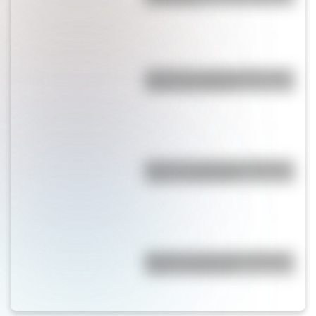
en Australia
¿Cómo es y dónde está la casa
natal de San Martín?
Bandera de Nicaragua: historia,
origen y significado
Bandera de Honduras: historia,
origen y significado