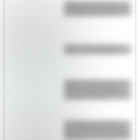
¿Sabías que las tiendas de
campaña del desierto del Sahara
son erigidas por mujeres?
¿Sabés cuál es la diferencia
entre un río y un arroyo?
“Pangea”, el supercontinente
que hace millones de años
mantuvo unidos a todos los
continentes actuales
Las escuelas lasalianas del
siglo XVII fueron las primeras
pensadas para los niños pobres
y los hijos de los artesanos