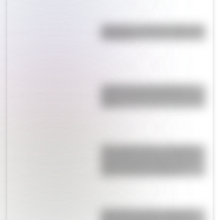
"Mejunje": ¿cuál es el origen de
la palabra?
¿Cuál es la única bandera en
todo el mundo que tiene el color
rosa?
"Seis Triple Ocho": el batallón
de mujeres afroamericanas que
salvó a Estados Unidos en la
Segunda Guerra Mundial
San Martín se hace cargo del