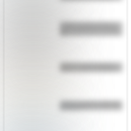
La Plata: la ciudad "perfecta"
que fue planificada en el siglo
XIX
¿Dónde se creó el juego del
elástico y cuál es su historia?
¿Cuál es el origen y significado
de "Cipayo"?