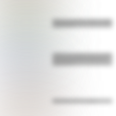
Bandera de Bolivia: historia, origen
y significado
¿Sabías que Argentina tuvo la torre
de comunicaciones más alta de
Sudamérica?
Efemérides del 7 de agosto