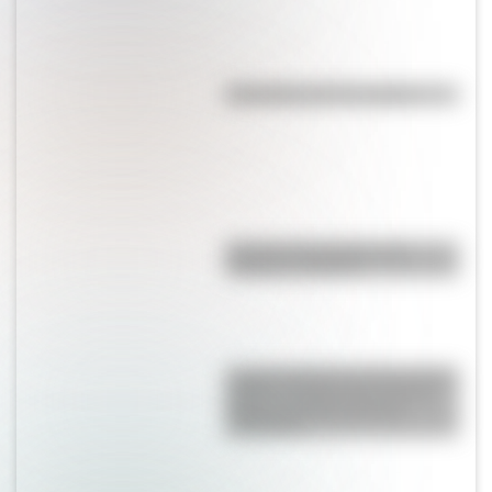
Efemérides del 7 de agosto
Bandera de Ecuador para
colorear e imprimir
La gran hazaña del Cruce de los
Andes: el primer paso de San
Martín para liberar medio
continente