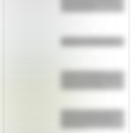
Ejército del Norte y planea el
futuro de la lucha
independentista
Eucariota y procariota: ¿qué
distingue a una célula de otra?
Culebra de liga de San
Francisco: el colorido reptil de
California que podría
desaparecer del mundo
Blanquita, la pequeña mariposa
que sobrevuela la Reserva
Ecológica Costanera Sur de
Buenos Aires