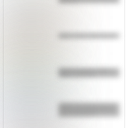
para niños
Kollas: ¿cómo y dónde vivían?
Bandera de Bolivia: historia,
origen y significado
¿Sabías que Argentina tuvo la
torre de comunicaciones más
alta de Sudamérica?