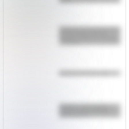
Tierra?
Crianza 2.0: por qué las vacunas
son importantes desde la
infancia y cuáles son sus mitos
y verdades
Efemérides del 8 de agosto
Paraguas: ¿cómo pasó de
proteger del Sol a utilizarse
contra la lluvia?