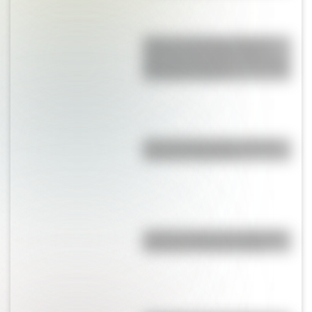
Torino vs. Rambler American:
¿qué vínculo existe entre el
gran auto argentino y el modelo
de Estados Unidos?
¿Por qué la Ruta 40 es la más
famosa de Argentina?
¿Cuál es la línea de subte más
profunda de Buenos Aires?