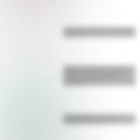
Bandera de Ecuador para colorear
e imprimir
La gran hazaña del Cruce de los
Andes: el primer paso de San
Martín para liberar medio
continente
Duda resuelta: ¿es el Truco
realmente argentino?