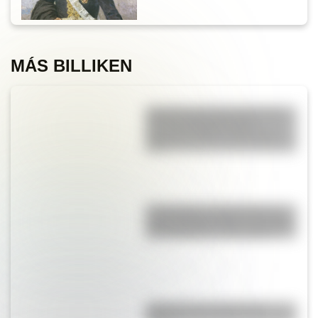
MÁS BILLIKEN
9 de julio para docentes: tres
láminas ilustradas para
descargar gratis y usar en el
aula
17 de agosto: cómo hacer un
retrato de San Martín en collage
con cartulinas y marcadores
¿Qué son las capas de la