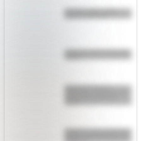
El nombre "Chile": origen,
historia y significado
¿Cuál es el origen de la palabra
“carajo”?
Judge Harry Pregerson
Interchange, uno de los curces
de rutas más grandes del
mundo
Quokka: el animal "más feliz del
mundo" es un marsupial y vive