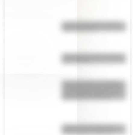
¿Por qué los espejos reflejan
nuestra imagen?
Pila eléctrica: quién la inventó y
cómo funciona
"Seis Triple Ocho": el batallón
de mujeres afroamericanas que
salvó a Estados Unidos en la
Segunda Guerra Mundial
¿Sabías que San Martín vivió
mucho tiempo en España?