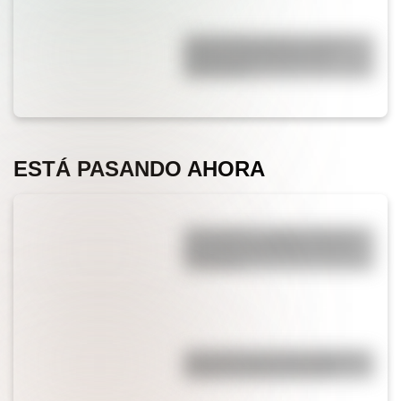
José de San Martín: conocé
dónde nació el prócer de
Sudamérica
ESTÁ PASANDO AHORA
¿Por qué los cordones tienen
una punta de plástico en sus
extremos?
¿Es cierto que el chocolate es
peligroso para los perros?