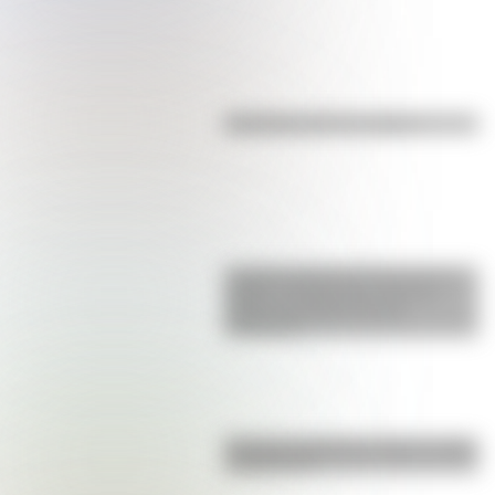
Efemérides del 7 de agosto
La gran hazaña del Cruce de los
Andes: el primer paso de San
Martín para liberar medio
continente
Bandera de Bolivia: historia, origen
y significado