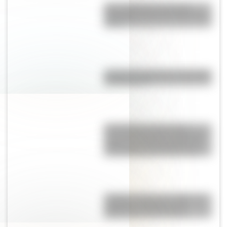
Una infografía descargable
imperdible sobre el Cruce de los
Andes
¿Cuál fue la primera universidad
de Argentina?
17 de Agosto: descargá la
secuencia didáctica imprimible
sobre José de San Martín con
actividades para Primer Ciclo
Y griega: cuál es su origen, su
verdadero nombre y sus
diferencias con la i latina