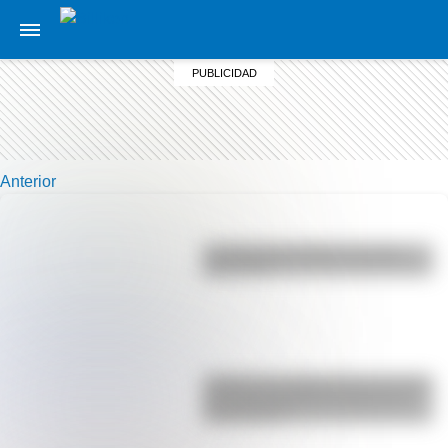
Anterior
La vida de San Martín contada
para niños
¿Sabías que Argentina tuvo la torre
de comunicaciones más alta de
Sudamérica?