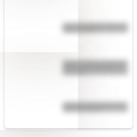
Cruce de los Andes: 5 datos que
quizás no sabías
Quokka: el animal "más feliz del
mundo" es un marsupial y vive
en Australia
¿Cómo es y dónde está la casa
natal de San Martín?