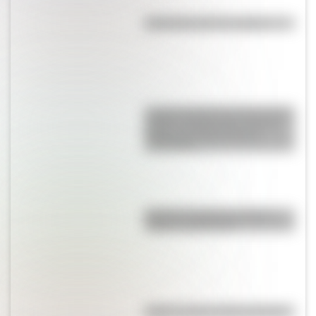
Efemérides del 7 de agosto
La gran hazaña del Cruce de los
Andes: el primer paso de San
Martín para liberar medio
continente
Bandera de Bolivia: historia,
origen y significado
Kollas: ¿cómo y dónde vivían?