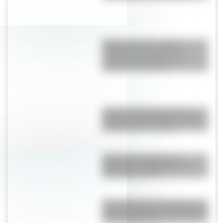
Cuerpo humano: toda la
información del sistema
nervioso autónomo y un
material descargable
Conocé a Mariano Moreno, el
secretario de la Primera Junta en
la Revolución de Mayo
Cómo fue el viaje de los
diputados al Congreso de
Tucumán en 1816
Efemérides del 7 de agosto: tres
cosas que pasaron en Argentina
un día como hoy