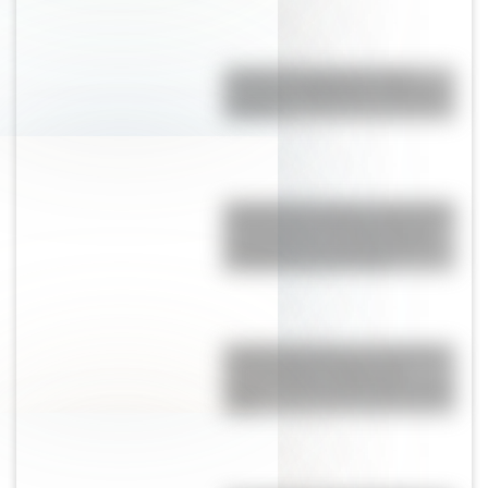
¿Cuál es la diferencia entre
Turnpike y Highway en Estados
Unidos?
Catedral de Chartres: la histórica
construcción del siglo XII que
sorprende con sus 113 metros
de altura al sur de París
Castillo de Carlos V, la fortaleza
impenetrable de Italia que
resiste al paso del tiempo desde
1539