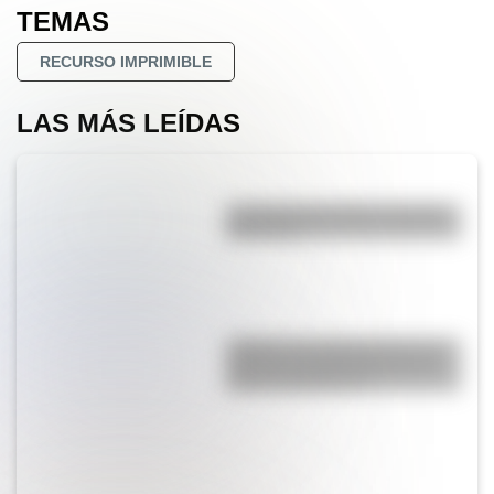
TEMAS
RECURSO IMPRIMIBLE
LAS MÁS LEÍDAS
La vida de San Martín contada
para niños
¿Sabías que Argentina tuvo la
torre de comunicaciones más
alta de Sudamérica?