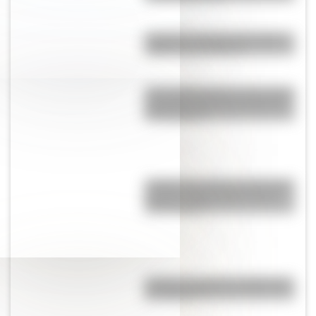
Canguro: ¿conocés el curioso
origen de su nombre?
¿Por qué Mendoza es una de las
provincias con más terremotos
de Argentina?
¿Sabías que antes las personas
dormían todas juntas en una
misma cama?
¿Cuál es el origen y significado
de "Cipayo"?