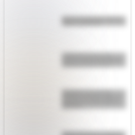
Bandera de Argentina: historia,
origen y significado
La Manzana de las Luces:
historia y secretos del corazón
colonial de Buenos Aires
Graceland: ¿por qué esta
mansión de Estados Unidos se
convirtió en un Hito Histórico
Nacional?
Amores históricos: conocé las