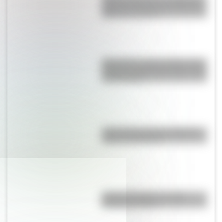
historias de amor entre Enrique
VIII y sus esposas
Moby Dick, el gran clásico de la
literatura infantil para que lo leas
con tus hijos
¿Qué países tienen soberanía
sobre la Antártida?
Partido del Siglo: ¿en qué
Mundial se jugó?