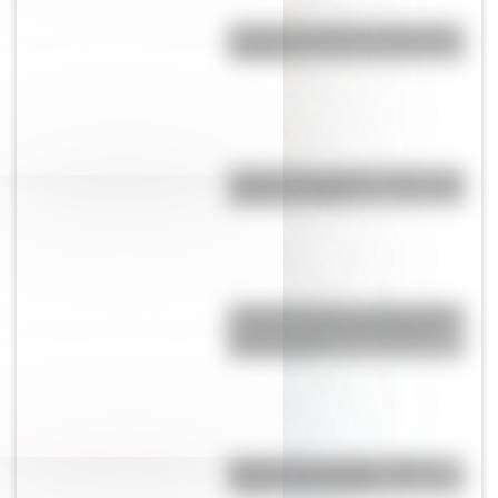
¿Cuál es el origen de la palabra
“carajo”?
Cruce de los Andes: 5 datos que
quizás no sabías
¿Cómo percibía la enfermedad y
la muerte el pueblo originario
Toba o Qom?
Bandera de La Rioja: historia,
origen y significado