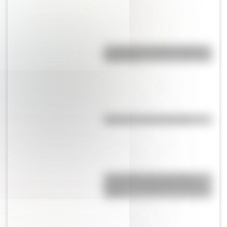
La vida de San Martín contada
para niños
Efemérides del 6 de agosto
Efemérides: tres cosas que
pasaron en Argentina un 7 de
agosto