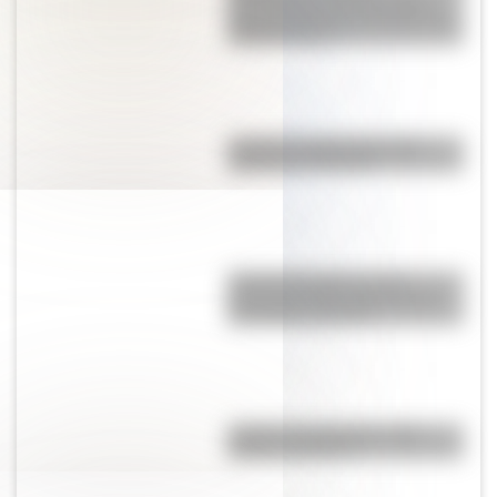
geométricas? Una guía fácil
para entenderlas y conocer los
distintos tipos
¿Cual es la diferencia entre
aguaviva y medusa?
Antonio Gasalla: los tres
personajes más famosos del
humorista argentino
¿Cuál es la diferencia entre
Estado y Nación?