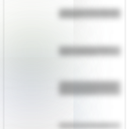
¿Sabías cómo fue la infancia de
San Martín?
Bandera de Bolivia: historia,
origen y significado
¿Sabías que Argentina tuvo la
torre de comunicaciones más
alta de Sudamérica?
Efemérides del 7 de agosto