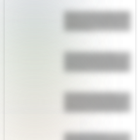
Aquilea: la desconocida ciudad
de Italia que tiene 2.200 años de
antigüedad y es Patrimonio de
la Humanidad
17 de agosto: descargá la
secuencia didáctica imprimible
sobre José de San Martín para
tus alumnos de Segundo Ciclo
17 de Agosto: descargá la
secuencia didáctica imprimible
sobre José de San Martín con
actividades para Primer Ciclo
¿Qué son las figuras