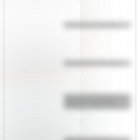
Efemérides del 7 de agosto
Efemérides del 10 de agosto
Historia de la red ferroviaria de
Argentina: construcción,
desarrollo y desmantelamiento
¿Es el Truco realmente