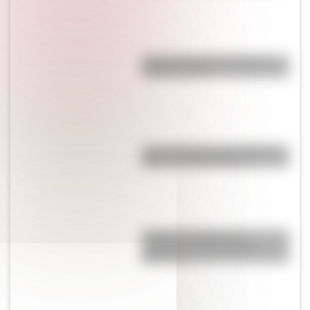
Conocé la historia detrás del
término "piola"
Las 12 máximas de San Martín
para su hija Merceditas
¿Cuál es el origen y el
significado de la palabra
gaucho?