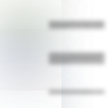
Bandera de Bolivia: historia, origen
y significado
¿Sabías que Argentina tuvo la torre
de comunicaciones más alta de
Sudamérica?
Efemérides del 7 de agosto