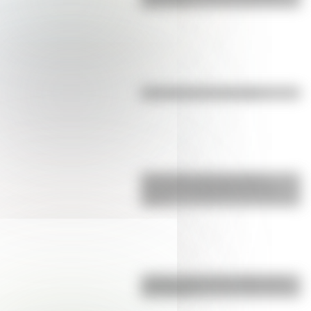
para niños
Efemérides del 6 de agosto
Efemérides: tres cosas que
pasaron en Argentina un 7 de
agosto
¿Sabías cómo fue la infancia de
San Martín?