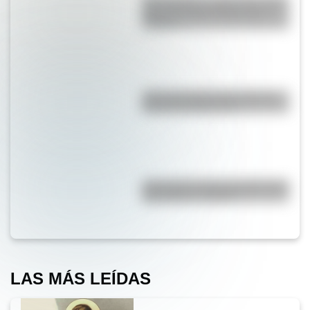
San Cayetano: ¿quién fue y por
qué es el santo del pan y el
trabajo?
¿Por qué la Ruta 40 es la más
famosa de Argentina?
¿Por qué los lagos pueden tener
agua dulce o salada?
LAS MÁS LEÍDAS