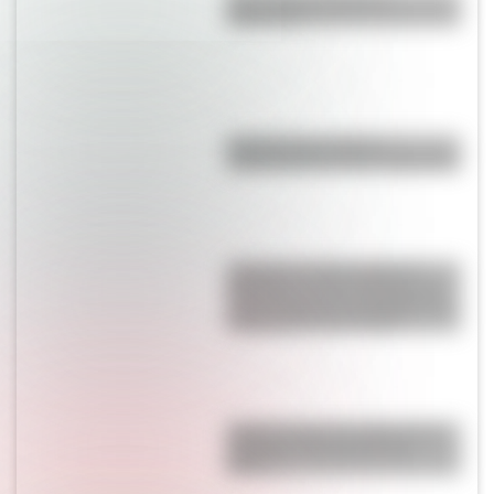
argentino?
El primer tren solar de
Latinoamérica está en Argentina
¿Cómo se vería el mapa de
Argentina si solo incluyera las
13 provincias que declararon la
independencia en 1816?
¿Sabés cuál es el origen de la
expresión “No dar pie con
bola”?