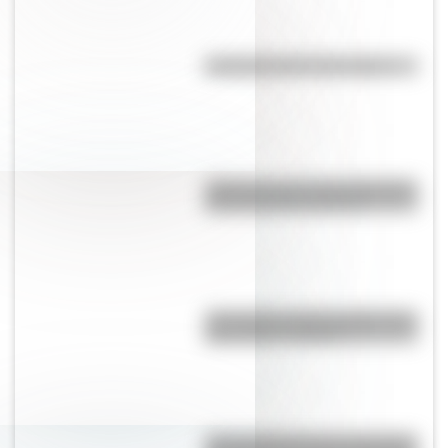
Efemérides del 17 de agosto
¿Qué pasa con la tierra después
de un incendio forestal?
¿Por qué los lagos pueden tener
agua dulce o salada?
¿Por qué Mendoza es una de las