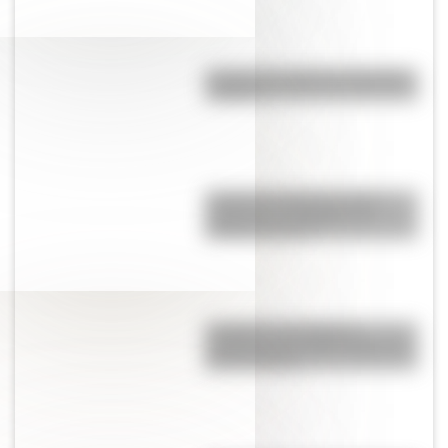
¿Cuál es el origen de la palabra
“carajo”?
¿Cuál es la diferencia entre
"highway" y "freeway" en
Estados Unidos?
Lunfardo: qué palabras
cotidianas nos dejó la jerga del
Río de la Plata