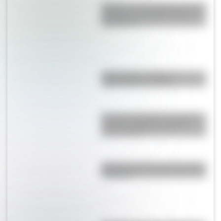
Secretos y curiosidades del palo
borracho: el extraño árbol de
Sudamérica
"Hacer agua": origen y
significado de la frase
Desierto del Diablo: el lugar de
Argentina más parecido al
planeta Marte
Bandera de Chaco para colorear
e imprimir