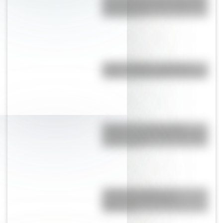
provincias con más terremotos
de Argentina?
"¡Qué tornillo!": ¿cuál es el
origen y significado de la frase?
El Delta del Paraná podría
cambiar la vista de Buenos Aires
en dos siglos
¿Cuál es el origen y el
significado del nombre
Misiones?