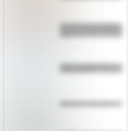
¿Por qué se tapan los oídos al
subir una montaña o al viajar en
avión?
¿Cuál es la diferencia entre
Estado y Nación?
Efemérides del 10 de agosto