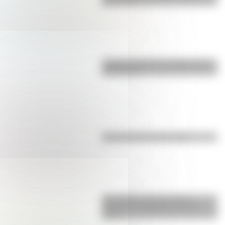
para niños
¿Sabías cómo fue la infancia de
San Martín?
Efemérides del 6 de agosto
Efemérides: tres cosas que
pasaron en Argentina un 7 de
agosto