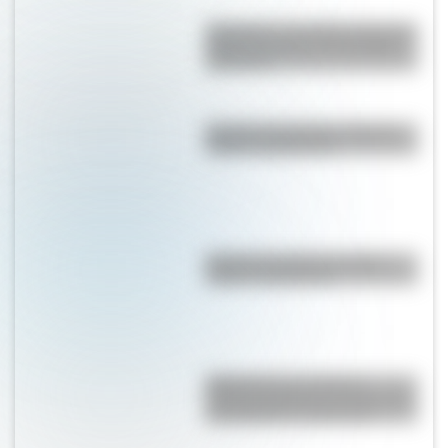
Shaharah, el increíble puente de
Yemen que une a dos pueblos
milenarios
Bandera de Ecuador: historia,
origen y significado
Bandera de Chaco: historia,
origen y significado
RMS Empress of Ireland:
historia, accidente y rescate del
transatlántico canadiense