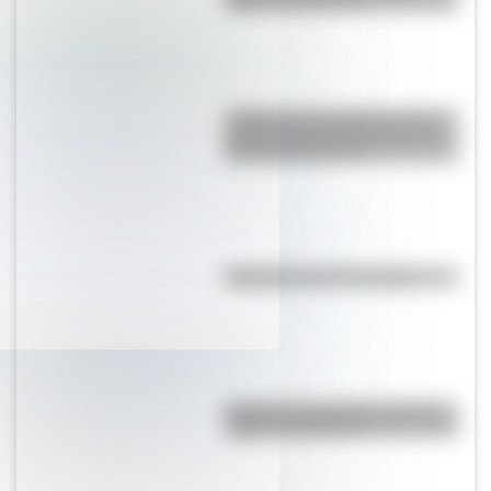
origen y significado
¿Sabías que Argentina tuvo la
torre de comunicaciones más
alta de Sudamérica?
Efemérides del 7 de agosto
Bandera de Colombia: historia,
origen y significado