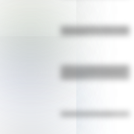
Bandera de Bolivia: historia, origen
y significado
¿Sabías que Argentina tuvo la torre
de comunicaciones más alta de
Sudamérica?
Efemérides del 7 de agosto