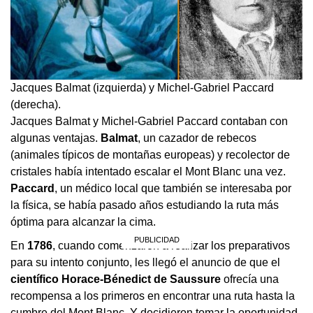
Jacques Balmat (izquierda) y Michel-Gabriel Paccard
(derecha).
Jacques Balmat y Michel-Gabriel Paccard contaban con
algunas ventajas.
Balmat
, un cazador de rebecos
(animales típicos de montañas europeas) y recolector de
cristales había intentado escalar el Mont Blanc una vez.
Paccard
, un médico local que también se interesaba por
la física, se había pasado años estudiando la ruta más
óptima para alcanzar la cima.
En
1786
, cuando comenzaron a realizar los preparativos
para su intento conjunto, les llegó el anuncio de que el
científico Horace-Bénedict de Saussure
ofrecía una
recompensa a los primeros en encontrar una ruta hasta la
cumbre del Mont Blanc. Y decidieron tomar la oportunidad.