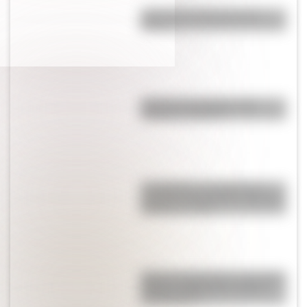
¿Qué fue el Libro gordo de
Petete?
Bandera de Paraguay para
colorear e imprimir
Los Quilmes, el pueblo que
resistió la dominación española
durante un siglo
Qué es la agricultura y qué tipos
existen: explicación sencilla
con ejemplos