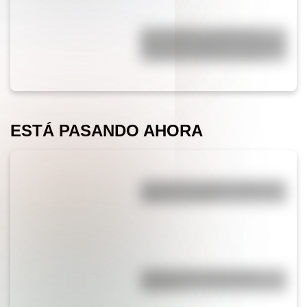
17 de agosto: actividades y
secuencias didácticas de primer
y segundo ciclo de primaria
ESTÁ PASANDO AHORA
¿Por qué los piratas usaban un
parche en el ojo?
¿Sabías que el agua tiene
oxígeno?