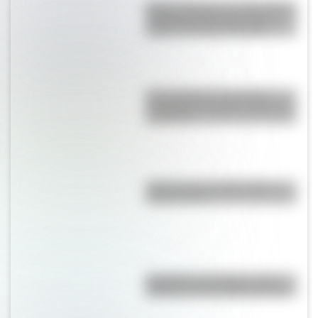
Monte Orohena: la sorprendente
cumbre de Tahití que atrae a
viajeros de todo el mundo
El normalismo, la corriente
pedagógica surgida a partir del
magisterio
¿Qué son los continentes y
cuántos hay?
Eucariota y procariota: ¿qué
distingue a una célula de otra?