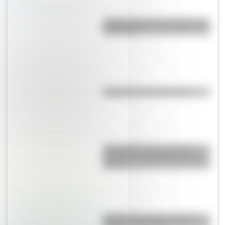
¿Sabías cómo fue la infancia de
San Martín?
Efemérides del 6 de agosto
Efemérides: tres cosas que
pasaron en Argentina un 7 de
agosto
Bandera de Bolivia: historia,