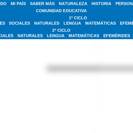
NDO
MI PAÍS
SABER MÁS
NATURALEZA
HISTORIA
PERSON
COMUNIDAD EDUCATIVA
1º CICLO
ES
SOCIALES
NATURALES
LENGUA
MATEMÁTICAS
EFEM
2º CICLO
CIALES
NATURALES
LENGUA
MATEMÁTICAS
EFEMÉRIDES
Efemérides del 6 de agosto