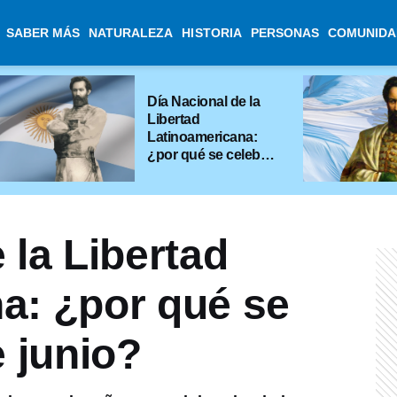
SABER MÁS
NATURALEZA
HISTORIA
PERSONAS
COMUNIDA
Día Nacional de la
Libertad
Latinoamericana:
¿por qué se celebra
el 17 de junio?
 la Libertad
a: ¿por qué se
e junio?