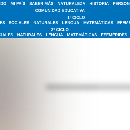
NDO
MI PAÍS
SABER MÁS
NATURALEZA
HISTORIA
PERSON
COMUNIDAD EDUCATIVA
1º CICLO
ES
SOCIALES
NATURALES
LENGUA
MATEMÁTICAS
EFEM
2º CICLO
CIALES
NATURALES
LENGUA
MATEMÁTICAS
EFEMÉRIDES
Efemérides del 7 de agosto