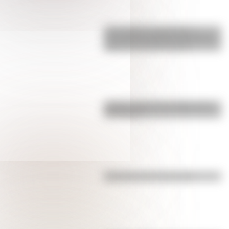
17 de agosto: actividades y
secuencias didácticas de primer y
segundo ciclo de primaria
¿Sabías cómo fue la infancia de
San Martín?
Efemérides del 4 de agosto