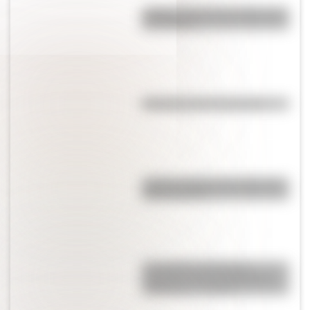
¿Sabías cómo fue la infancia de
San Martín?
Efemérides del 4 de agosto
¿Sabías cuál fue la mascota de
cada mundial?
Los poderes del Estado
Argentino son tres: Ejecutivo,
Legislativo y Judicial