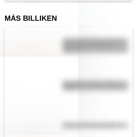
MÁS BILLIKEN
¿Sabías que el lugar con más
niebla del mundo está en
América?
Guaraníes: ¿cómo y dónde
vivían?
El punto, la recta y el plano