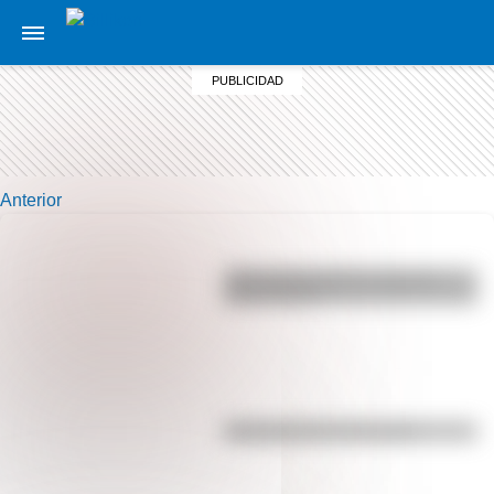
Anterior
¿Por qué los perros se ponen
panza arriba?
Efemérides del 5 de agosto