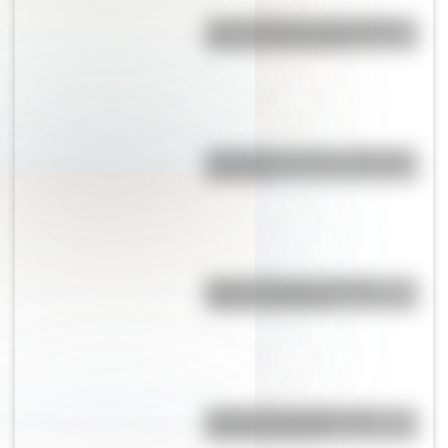
Las 12 máximas de San Martín
para su hija Merceditas
"En Pampa y la vía": la historia
de la frase
Bandera Wiphala: historia,
origen y significado
Bandera de Ecuador para
colorear e imprimir