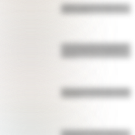
¿Sabías cuál fue la mascota de
cada mundial?
Los poderes del Estado Argentino
son tres: Ejecutivo, Legislativo y
Judicial
Bandera de Colombia para colorear
e imprimir
La vida de San Martín contada