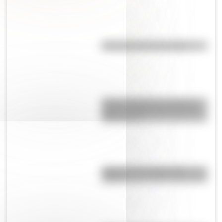
Efemérides del 6 de agosto
Amores históricos: conocé la
icónica historia de amor entre
Evita y Perón
¿Qué son las capas de la
Tierra?