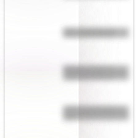
Brujas: curiosidades de la
icónica ciudad de Bélgica
Inhibición conductual: la
habilidad que ayuda a los niños
a pensar antes de actuar
¿Cuál es la única bandera en
todo el mundo que tiene el color
rosa?