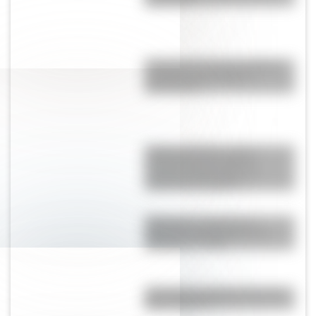
Argentina?
El General José de San Martín
en una hermosa lámina
descargable
Cuerpo humano: toda la
información del sistema
nervioso autónomo y un
material descargable
Cómo fue el viaje de los
diputados al Congreso de
Tucumán en 1816
¿Por qué a los Ignacios se los
llama "Nacho"?