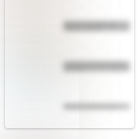
Bandera de Colombia para
colorear e imprimir
La vida de San Martín contada
para niños
Efemérides del 5 de agosto