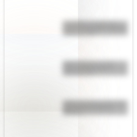
Los Quilmes, el pueblo que
resistió la dominación española
durante un siglo
Sistema digestivo: qué es,
partes y funciones para
entenderlo fácil
¿Sabías que Buenos Aires tiene
una columna del Imperio
Romano?