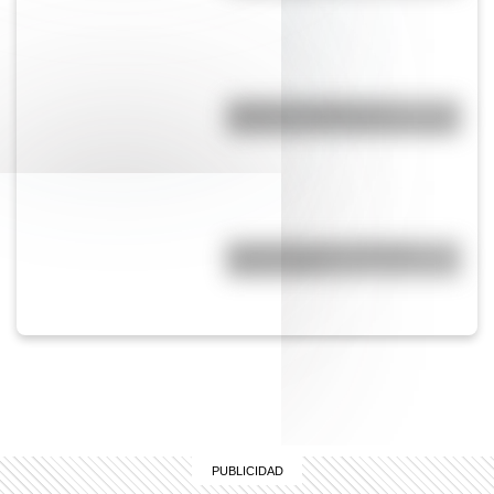
¿Cuál es el origen y el
significado de la palabra tango?
Comechingones: ¿Cómo y
dónde vivían?