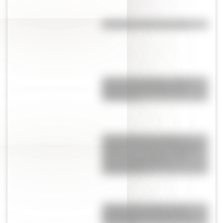
Efemérides del 6 de agosto
José de San Martín: conocé
dónde nació el prócer de
Sudamérica
Tacoma Narrows Bridge: la
historia del puente de Estados
Unidos que colapsó cuatro
meses después de su
inauguración
¿Sabías que existen ocho
modalidades educativas en