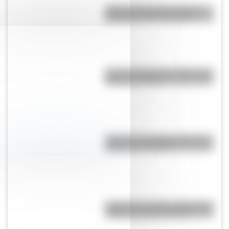
Día Mundial de la Fotografía:
por qué es el 19 de agosto
José de San Martín: 5 datos que
quizás no sabías
¿Cómo es y dónde está la casa
natal de San Martín?
Argentina: ¿cuál es el origen del
nombre de nuestro país?