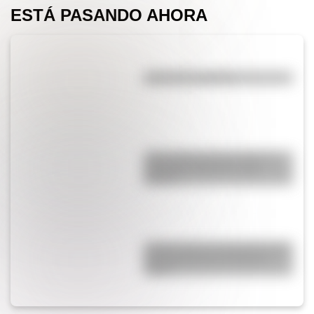
ESTÁ PASANDO AHORA
¿El té tiene cafeína?
¿Qué diferencia hay entre un
automóvil eléctrico y uno
híbrido?
¿Cómo nació el automóvil y por
qué transformó la forma de
viajar?