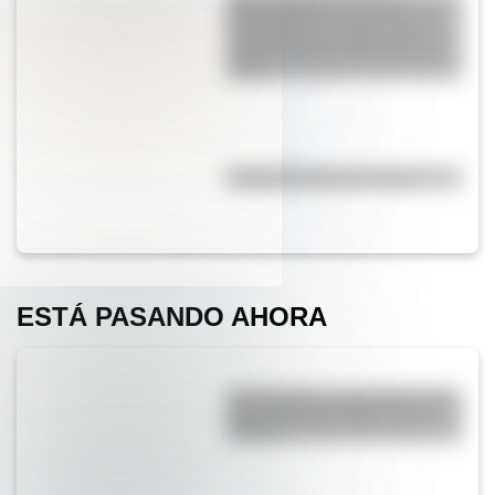
curiosidades de esta mole de
hormigón que resalta como un
centro cultural y deportivo de
Brasil
Efemérides del 7 de agosto
ESTÁ PASANDO AHORA
San Cayetano: ¿quién fue y por
qué es el santo del pan y el
trabajo?