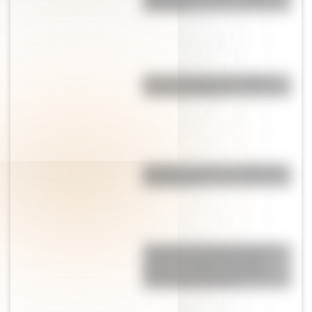
definición
Cómo es el sitio arqueológico
Pucará de Tilcara
Paparazzi: origen y significado
de la palabra
“Pangea”, el supercontinente
que hace millones de años
mantuvo unidos a todos los
continentes actuales