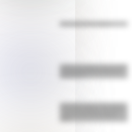
Efemérides del 7 de agosto
¿Sabías que Argentina tuvo la torre
de comunicaciones más alta de
Sudamérica?
Actividades para el 17 de agosto:
secuencias didácticas de primer y
segundo ciclo para descargar
gratis