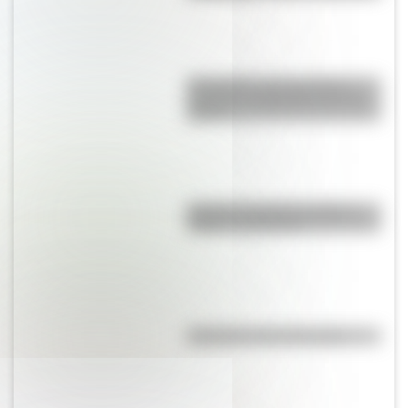
Efemérides: tres cosas que
pasaron en Argentina un 7 de
agosto
Bandera de Bolivia: historia,
origen y significado
Efemérides del 6 de agosto