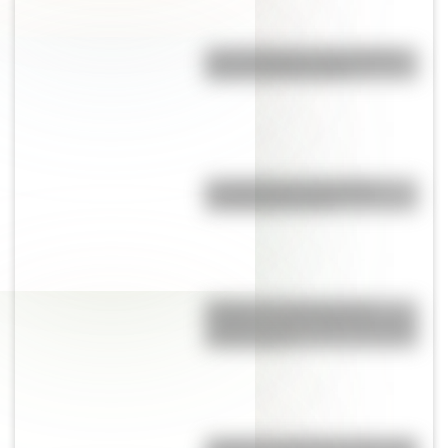
Las 12 máximas de San Martín
para su hija Merceditas
La historia de Lionel Messi
contada para chicos
El Delta del Paraná podría
cambiar la vista de Buenos Aires
en dos siglos
¿Cuál es la diferencia entre casa