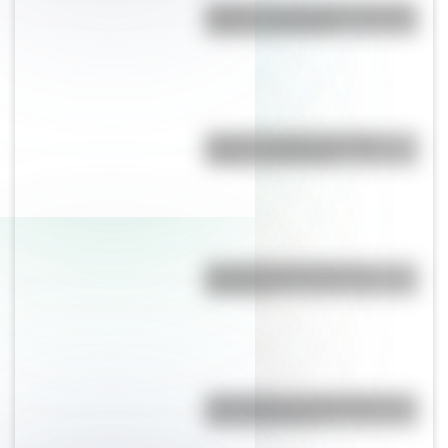
Bandera de Guatemala: historia,
origen y significado
Bandera de Brasil: historia,
origen y significado
Conocé la historia de La
Marsellesa
¿Qué países se encuentran en
dos continentes?