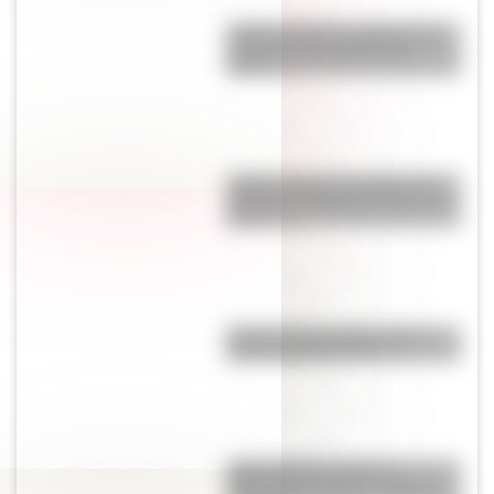
¿Sabés cuál es el origen de la
expresión “No dar pie con
bola”?
¿Sabés cuál es el origen de la
expresión “Hablar por boca de
ganso”?
Test de personalidad: ¿qué
prócer argentino sos?
¿Qué significa la frase
"Tachame la doble"? Origen y