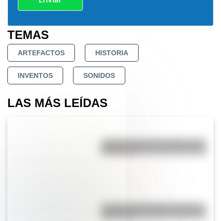
TEMAS
ARTEFACTOS
HISTORIA
INVENTOS
SONIDOS
LAS MÁS LEÍDAS
¿Sabías cómo fue la infancia de
San Martín?
La vida de San Martín contada
para niños