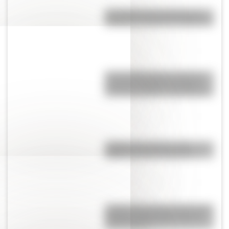
San Martín: tres museos que
rescatan su legado en Argentina
Toro de Wall Street: la curiosa
escultura de Nueva York que
esconde múltiples significados
¿Sabías que Venecia está
repleta de manos gigantes?
¿Sabías que antes las personas
dormían todas juntas en una
misma cama?