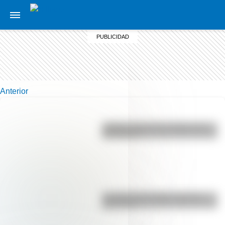
Anterior
¿Sabías cómo fue la infancia de
San Martín?
La vida de San Martín contada
para niños