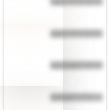
y hogar?
¿Cuál es el origen de la palabra
“carajo”?
Cruce de los Andes: 5 datos que
quizás no sabías
Comechingones: ¿Cómo y
dónde vivían?