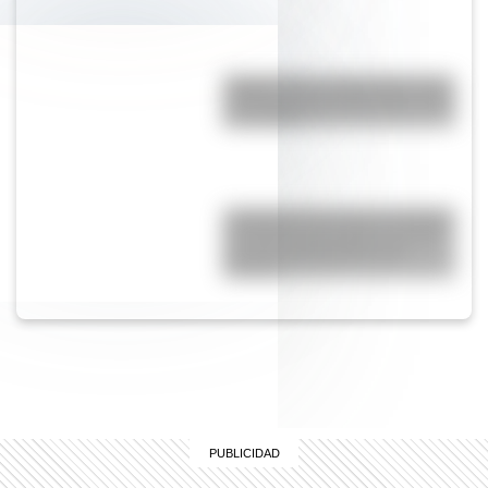
Peggys Point: el pintoresco faro
de Canadá que causa furor entre
los turistas
¿Cuántos años tiene la Catedral
de Colonia y por qué es una de
las más sorprendentes de
Europa?