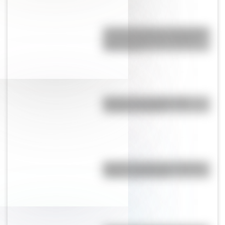
¿Cómo percibía la enfermedad y
la muerte el pueblo originario
Toba o Qom?
Bandera de Paraguay para
colorear e imprimir
Bandera de Misiones: historia,
origen y significado