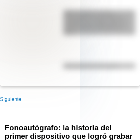
SESC Pompéia: historia y
curiosidades de esta mole de
hormigón que resalta como un
centro cultural y deportivo de
Brasil
Efemérides del 7 de agosto
Siguiente
Fonoautógrafo: la historia del
primer dispositivo que logró grabar