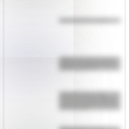
Efemérides del 7 de agosto
¿Sabías que Argentina tuvo la
torre de comunicaciones más
alta de Sudamérica?
Actividades para el 17 de
agosto: secuencias didácticas
de primer y segundo ciclo para
descargar gratis
SESC Pompéia: historia y