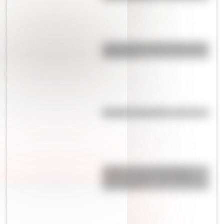
¿Qué son los hiperónimos y los
hipónimos?
Síncopa: ¿qué es?
¿Sabés cuál es la diferencia
entre una nube, una niebla y
una neblina?