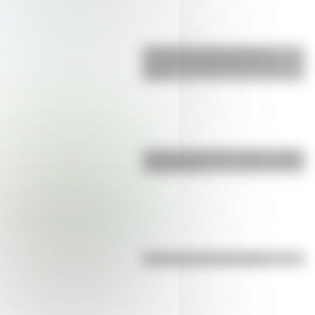
Efemérides: tres cosas que
pasaron en Argentina un 7 de
agosto
Bandera de Bolivia: historia, origen
y significado
Efemérides del 6 de agosto