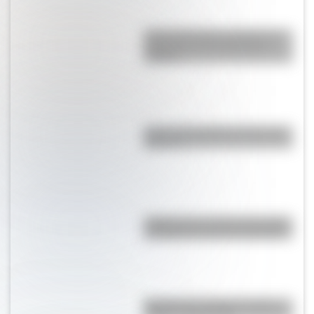
Cómo San Martín conformó el
Regimiento de Granaderos a
Caballo
Cinco curiosidades de las Islas
Malvinas
¿Sabías que en San Luis existe
una réplica exacta del Cabildo?
Bandera de La Rioja: historia,