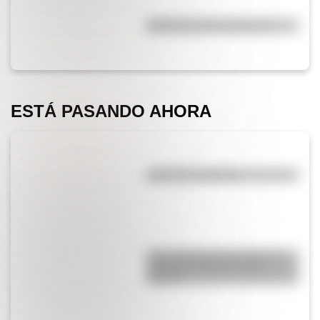
Efemérides del 5 de agosto
ESTÁ PASANDO AHORA
¿El té tiene cafeína?
¿Qué diferencia hay entre un
automóvil eléctrico y uno
híbrido?