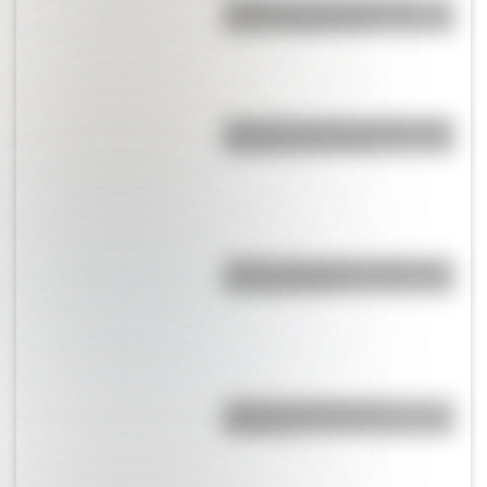
¿Cuáles son las rutas más
largas de Argentina?
Conocé a los tres animales más
adorables del mundo
¿Cómo se llaman las partes de
la computadora?
¿Cómo se fabrican las
banderas?