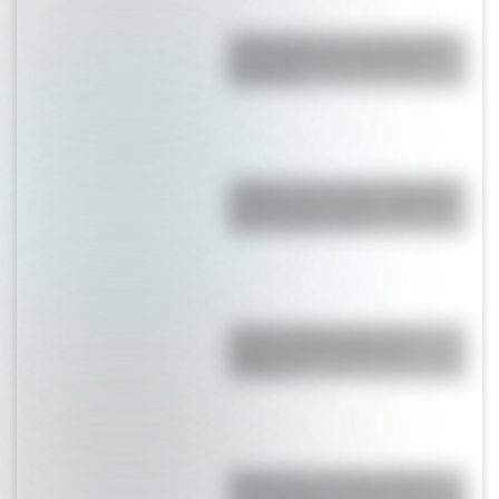
Tegucigalpa: conocé el origen
del nombre de la capital de
Honduras
¿Sabías que el cable submarino
más largo del mundo unirá los
cinco continentes?
¿Por qué Djúpivogur es el
pueblo más caluroso de
Islandia?
Mudanjiang City Mega Farm:
¿qué tamaño tiene la granja más