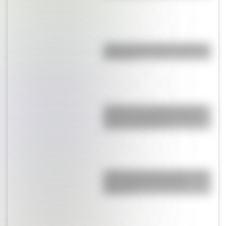
¿Qué es el geringoso y cuál es
su origen?
¿Sabías que Argentina tuvo la
torre de comunicaciones más
alta de Sudamérica?
¿Sabías que Buenos Aires tiene
una columna del Imperio
Romano?