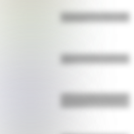
Bandera de Bolivia: historia, origen
y significado
¿Qué es el geringoso y cuál es su
origen?
¿Sabías que Argentina tuvo la torre
de comunicaciones más alta de
Sudamérica?