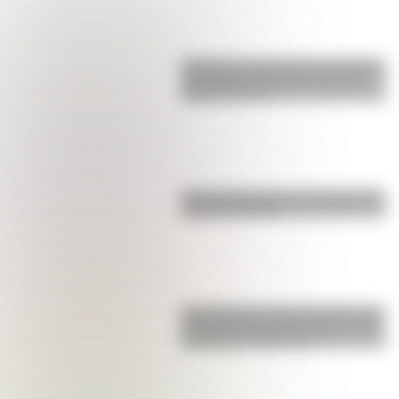
Inhibición conductual: la habilidad
que ayuda a los niños a pensar
antes de actuar
Parque Ibirapuera, el "Central Park"
de Latinoamérica
San Clemente del Tuyú: conocé la
historia de una de las playas más
visitadas de Argentina