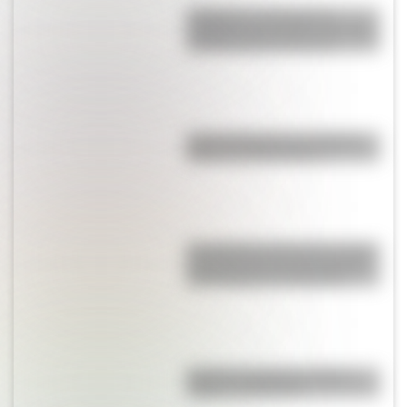
Inhibición conductual: la
habilidad que ayuda a los niños
a pensar antes de actuar
Parque Ibirapuera, el "Central
Park" de Latinoamérica
San Clemente del Tuyú: conocé
la historia de una de las playas
más visitadas de Argentina
Bandera de Bolivia: historia,
origen y significado