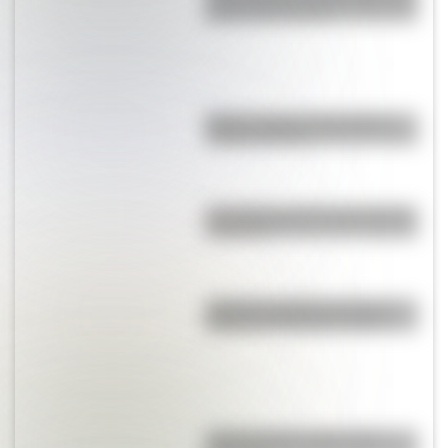
grande del mundo?
México: cuál es el verdadero
nombre del país
¿Es cierto que Bolivia tiene dos
capitales?
¿Cuál fue el billete de mayor
número en Estados Unidos?
¿Cuál es la flor nacional de