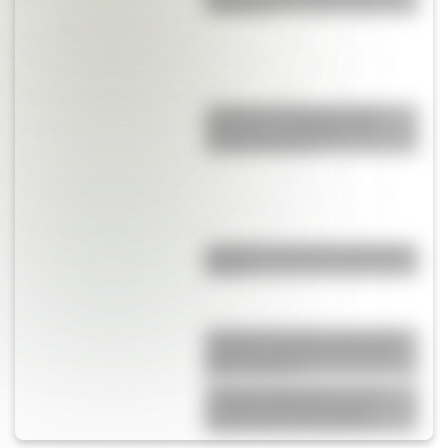
Paraguay?
¿Cuál es la diferencia entre
"highway" y "freeway" en
Estados Unidos?
¿Cuál es el país más grande de
África?
Joaquina Acevedo, una de las
primeras maestras de Mar del
Plata y Miramar
“Instituto Bernasconi”, una
escuela histórica de gran
importancia arquitectónica