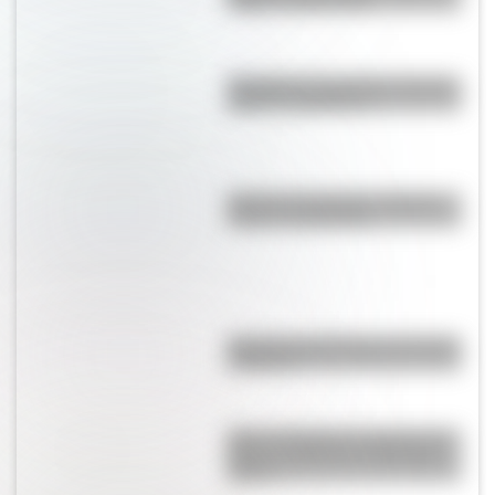
origen y significado
Bandera de Guatemala: historia,
origen y significado
Bandera de Ecuador: historia,
origen y significado
Bandera de Bolivia para colorear
e imprimir
Amor y tragedia en tiempos de
Rosas: la historia de Margarita
Oliden