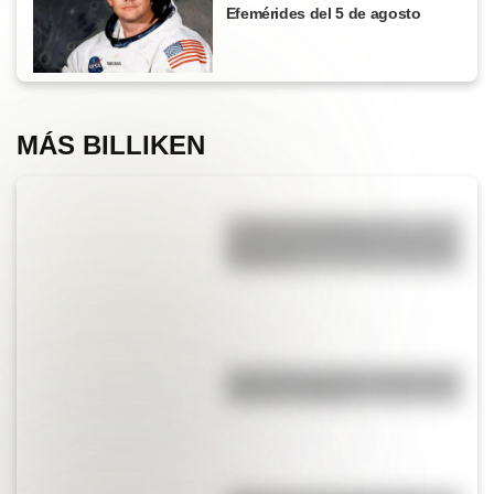
Efemérides del 5 de agosto
MÁS BILLIKEN
¿Cuál es el origen y el
significado del refrán “cruzar el
Rubicón”?
Cruce de los Andes: 5 datos que
quizás no sabías