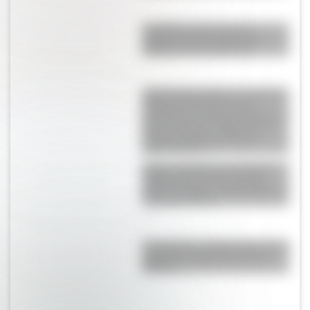
La Odisea: qué cuenta el
antiguo poema griego que
inspiró la nueva película
Estancia San Martín: conocé la
historia de la casona que
perteneció al prócer argentino y
formó parte de La Martona, la
primera empresa láctea de
Latinoamérica
Amores históricos: conocé la
trágica historia de la hija de
Almirante Brown, Elisa Brown, y
su novio marino
6 de agosto: ¿sabías que hoy se
celebra la Independencia de
Bolivia?