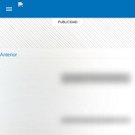
Anterior
La vida de San Martín contada
para niños
El punto, la recta y el plano