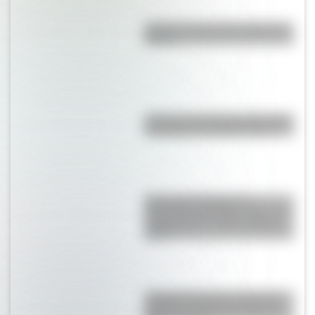
¿Cuál es el país más grande de
África?
¿Cómo se decide dónde termina
un océano y comienza otro?
Secuencias Didácticas
Imprimibles Multiárea sobre “La
Computadora” para descargar
gratis
Joaquina Acevedo, una de las
primeras maestras de Mar del