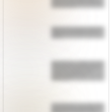
primero en describir la Galaxia
de Andrómeda
Conocé a las mujeres detrás de
la Bandera del Ejército de los
Andes
Islas Malvinas: ¿Cuáles son los
antecedentes históricos de la
ocupación británica y del
reclamo argentino de
soberanía?
“Los chasquis”, un cuento que
transcurre en los días de la