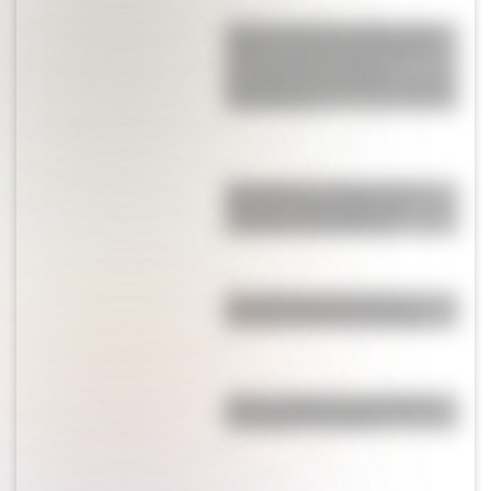
Cuento sobre San Martín para
niños: “La fuga de Remedios”,
una historia de cuando
Remedios de Escalada conoció
al Libertador
Matemáticas e Historia en la
escuela: claves para una
enseñanza innovadora
Seis países que tienen su
bandera verde, roja y blanca
Pizza: ¿cuáles son los países
con mayor consumo?