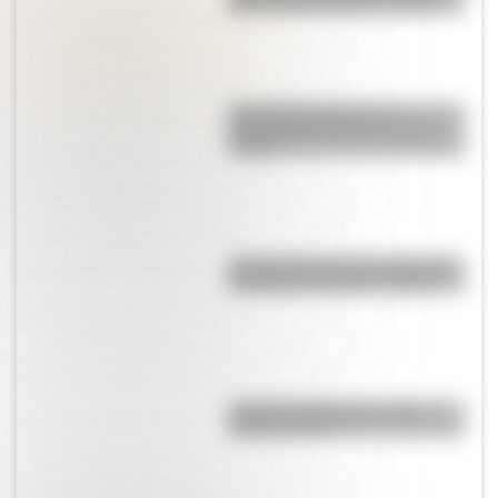
Revolución de Mayo de 1810
La historia detrás de la
preparación del Cruce de los
Andes
¿Conocías la faceta artística de
San Martín durante su retiro?
¿Cuál es la diferencia entre
acento y tilde?