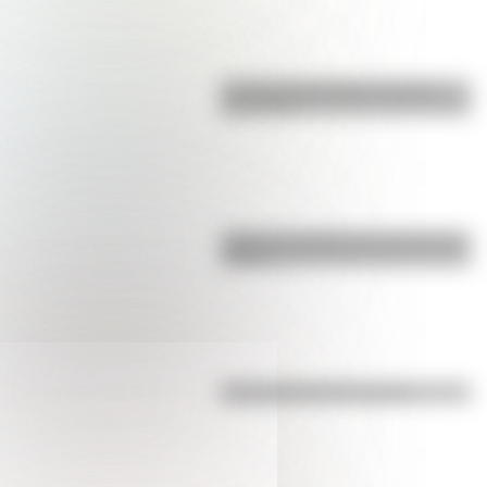
La vida de San Martín contada
para niños
¿Qué es el geringoso y cuál es su
origen?
Efemérides del 5 de agosto