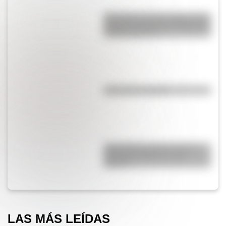
Efemérides del 6 de agosto: tres
cosas que pasaron en Argentina
un día como hoy
¿El té tiene cafeína?
¿Qué diferencia hay entre un
automóvil eléctrico y uno
híbrido?
LAS MÁS LEÍDAS