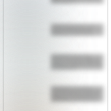
Plata y Miramar
“Instituto Bernasconi”, una
escuela histórica de gran
importancia arquitectónica
Actividades para el 17 de
agosto: secuencias didácticas
de primer y segundo ciclo para
descargar gratis
17 de Agosto: descargá la
secuencia didáctica imprimible
sobre José de San Martín con
actividades para Primer Ciclo