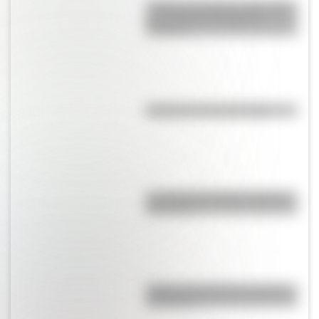
¿Sabías que Buenos Aires tiene
una columna del Imperio
Romano?
El punto, la recta y el plano
La vida de San Martín contada
para niños
¿Qué es el geringoso y cuál es
su origen?