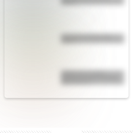
curvas?
¿La col es lo mismo que la
coliflor?
¿Sabías que el nombre
argentino de varón más largo
tiene 52 letras?