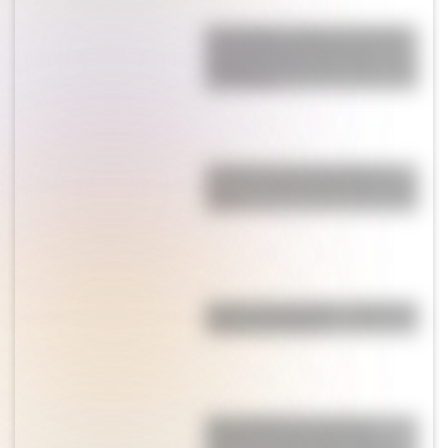
El verdadero origen de "idiota":
qué significaba realmente en la
Antigua Grecia (y por qué no era
un insulto)
¿Cuál es la única bandera en
todo el mundo que tiene el color
rosa?
"Cero a la izquierda": ¿cuál es el
origen de la frase?
Abd Al-Rahman Al Sufi: el
astrónomo persa que fue el