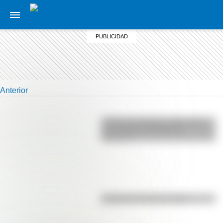
Anterior
¿Sabías que Buenos Aires tiene
una columna del Imperio
Romano?
El punto, la recta y el plano