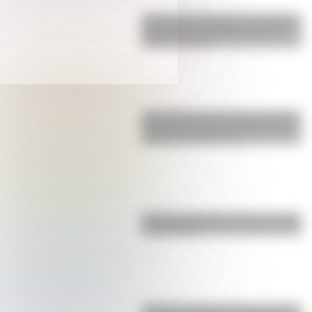
Inhibición conductual: la habilidad
que ayuda a los niños a pensar
antes de actuar
San Clemente del Tuyú: conocé la
historia de una de las playas más
visitadas de Argentina
Bandera de Bolivia: historia, origen
y significado
¿Sabías que Argentina tuvo la torre