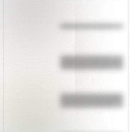
Efemérides del 5 de agosto
Inhibición conductual: la
habilidad que ayuda a los niños
a pensar antes de actuar
San Clemente del Tuyú: conocé
la historia de una de las playas
más visitadas de Argentina