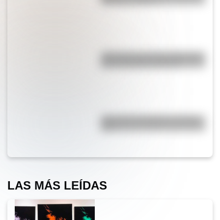
blancas y negras?
¿Qué pasa con la tierra después
de un incendio forestal?
¿Por qué la Patagonia se llama
así?
LAS MÁS LEÍDAS