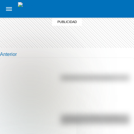
Anterior
Efemérides del 6 de agosto
La vida de San Martín contada
para niños