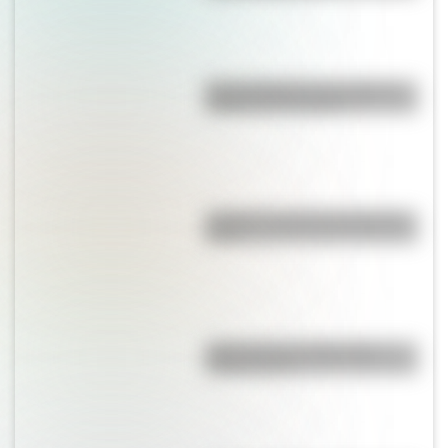
Día del Veterinario: por qué se
celebra el 6 de agosto
¿Cuál es el animal nacional de
Perú?
¿Qué son los continentes y
cuántos hay?