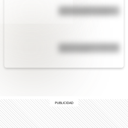
¿Cuál es el origen de la frase
Fulano, Mengano y Zutano?
Cruce de los Andes: 5 datos que
quizás no sabías