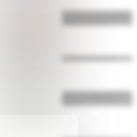
San Clemente del Tuyú: conocé la
historia de una de las playas más
visitadas de Argentina
Efemérides del 5 de agosto
¿Sabías que Buenos Aires tiene
una columna del Imperio
Romano?