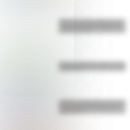
Efemérides del 6 de agosto: tres
cosas que pasaron en Argentina
un día como hoy
Bandera de Bolivia: historia, origen
y significado
¿Sabías que Argentina tuvo la torre
de comunicaciones más alta de
Sudamérica?