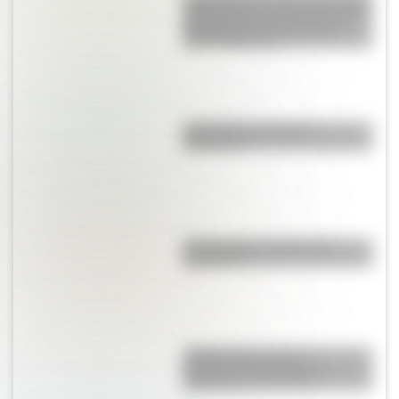
tamaño de Alemania que ocupó
Norteamérica y desapareció
hace 12.000 años
¿Es el Truco realmente
argentino?
¿El choripán es realmente
argentino?
¿Sabías que existe un
mapamundi que sitúa a
Argentina en el centro?