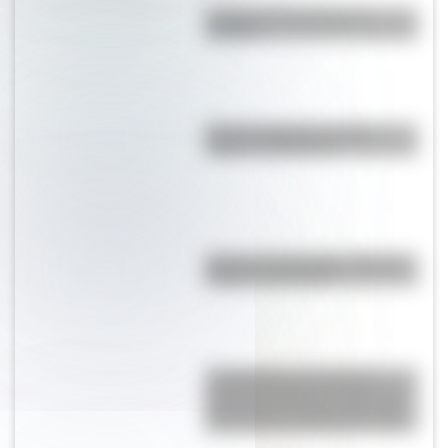
¿Cuál es la historia de la
cumbia?
Bandera Wiphala: historia,
origen y significado
Bandera de Argentina: historia,
origen y significado
17 de agosto: descargá la
secuencia didáctica imprimible
sobre José de San Martín para
tus alumnos de Segundo Ciclo