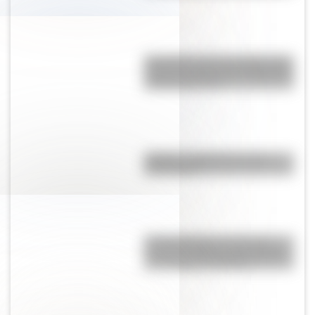
Efemérides del 5 de agosto: tres
cosas que pasaron en Argentina
un día como hoy
Mafalda: ¿Quiénes son sus
personajes?
El Desaguadero, un río con
muchos nombres cuyas aguas
ya no llegan al Atlántico