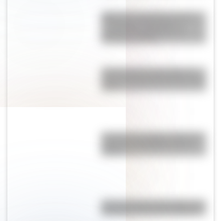
ABP sobre efemérides patrias:
un proyecto integrador y
secuencias didácticas de
descarga gratuita
¿Cuál es la única bandera en
todo el mundo que tiene el color
rosa?
Conocé a las mujeres detrás de
la Bandera del Ejército de los
Andes
Así se conocieron Remedios de
Escalada y José de San Martín