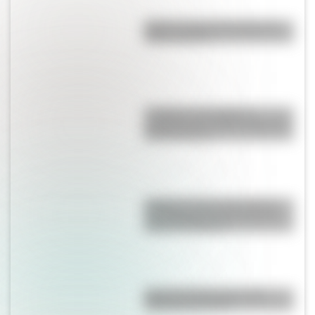
Martín: conocé la historia del
barrio rosarino
Lunfardo: qué palabras
cotidianas nos dejó la jerga del
Río de la Plata
Yungas: la selva entre nubes
que representa un tesoro del
norte de Argentina
Mascota del Mundial 1978:
cómo fue Gauchito