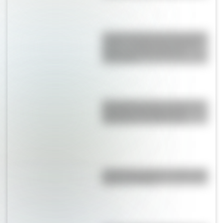
La gran hazaña del Cruce de los
Andes: el primer paso de San
Martín para liberar medio
continente
El Combate de San Lorenzo, el
bautismo de fuego de los
Granaderos de San Martín
José de San Martín: 5 datos que
quizás no sabías