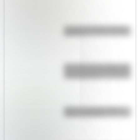
La vida de San Martín contada
para niños
Efemérides del 6 de agosto: tres
cosas que pasaron en Argentina
un día como hoy
Bandera de Bolivia: historia,
origen y significado