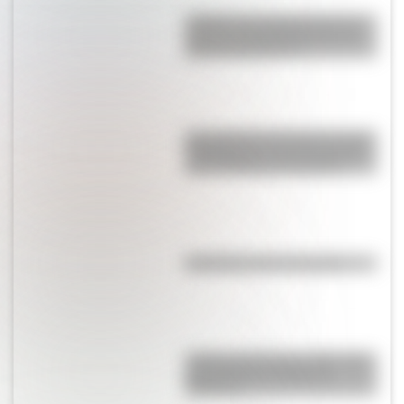
¿Sabías que Argentina tuvo la
torre de comunicaciones más
alta de Sudamérica?
San Clemente del Tuyú: conocé
la historia de una de las playas
más visitadas de Argentina
Efemérides del 5 de agosto
¿Sabías que Buenos Aires tiene
una columna del Imperio
Romano?