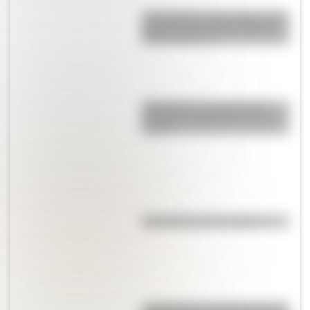
Luca, gamba, palo, mango: ¿De
dónde vienen estas formas de
llamar al dinero?
Efemérides: tres cosas que
pasaron en Argentina un 6 de
agosto
Efemérides del 7 de agosto
Lago Agassiz: el lago glaciar del