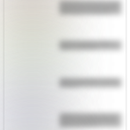
San Clemente del Tuyú: conocé
la historia de una de las playas
más visitadas de Argentina
Bandera de Bolivia: historia,
origen y significado
¿Qué es el geringoso y cuál es
su origen?
¿Sabías que Argentina tuvo la
torre de comunicaciones más
alta de Sudamérica?