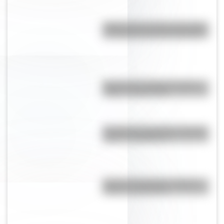
¿Sabías que en San Luis existe
una réplica exacta del Cabildo?
Bandera de La Rioja: historia,
origen y significado
Bandera de Guatemala: historia,
origen y significado
Bandera de Ecuador: historia,
origen y significado