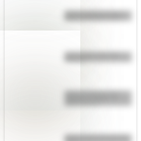
¿Cuál fue el billete de mayor
número en Estados Unidos?
¿Cuál es la flor nacional de
Paraguay?
¿Cuál es la diferencia entre
"highway" y "freeway" en
Estados Unidos?
¿Cuál es el país más grande de