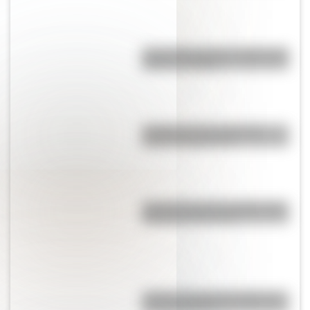
Cruce de los Andes: 5 datos que
quizás no sabías
¿Cuáles son las rutas más
largas de Argentina?
Conocé a los tres animales más
adorables del mundo
¿Cómo se llaman las partes de
la computadora?