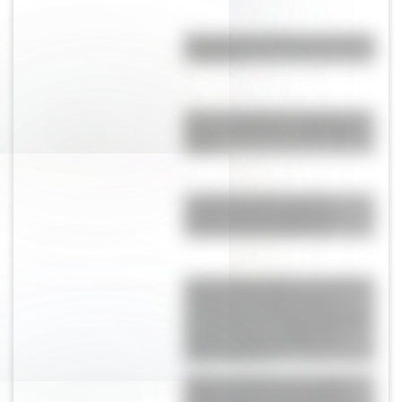
Bandera de Bolivia para colorear
e imprimir
Amor y tragedia en tiempos de
Rosas: la historia de Margarita
Oliden
La Odisea: qué cuenta el
antiguo poema griego que
inspiró la nueva película
Estancia San Martín: conocé la
historia de la casona que
perteneció al prócer argentino y
formó parte de La Martona, la
primera empresa láctea de
Latinoamérica
Amores históricos: conocé la
trágica historia de la hija de