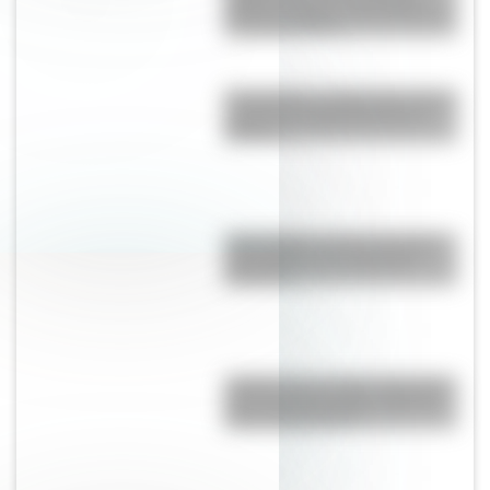
Almirante Brown, Elisa Brown, y
su novio marino
6 de agosto: ¿sabías que hoy se
celebra la Independencia de
Bolivia?
Tegucigalpa: conocé el origen
del nombre de la capital de
Honduras
¿Sabías que el cable submarino
más largo del mundo unirá los
cinco continentes?