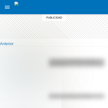
Anterior
La vida de San Martín contada
para niños
El punto, la recta y el plano