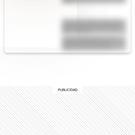
África?
Joaquina Acevedo, una de las
primeras maestras de Mar del
Plata y Miramar
“Instituto Bernasconi”, una
escuela histórica de gran
importancia arquitectónica