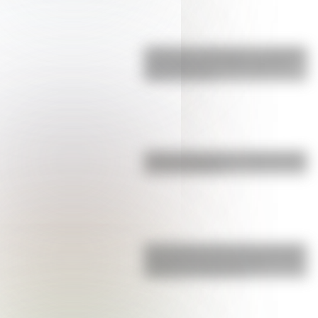
Inhibición conductual: la habilidad
que ayuda a los niños a pensar
antes de actuar
Parque Ibirapuera, el "Central Park"
de Latinoamérica
San Clemente del Tuyú: conocé la
historia de una de las playas más
visitadas de Argentina