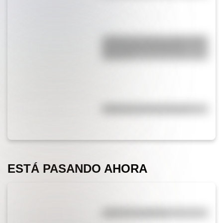
¿Sabías que Buenos Aires tiene
una columna del Imperio
Romano?
Efemérides del 5 de agosto
ESTÁ PASANDO AHORA
¿El té tiene cafeína?