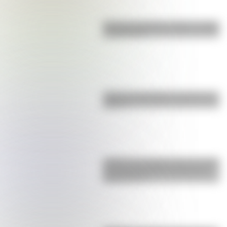
Bandera de Bolivia: historia, origen
y significado
¿Qué es el geringoso y cuál es su
origen?
¿Sabías que Argentina tuvo la torre
de comunicaciones más alta de
Sudamérica?