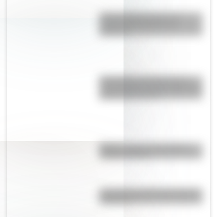
¿Por qué Djúpivogur es el
pueblo más caluroso de
Islandia?
Mudanjiang City Mega Farm:
¿qué tamaño tiene la granja más
grande del mundo?
México: cuál es el verdadero
nombre del país
¿Es cierto que Bolivia tiene dos
capitales?