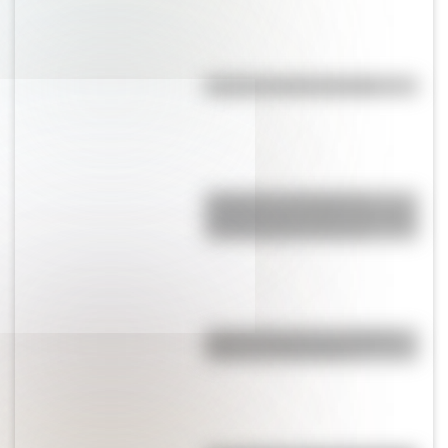
El punto, la recta y el plano
Inhibición conductual: la
habilidad que ayuda a los niños
a pensar antes de actuar
Parque Ibirapuera, el "Central
Park" de Latinoamérica