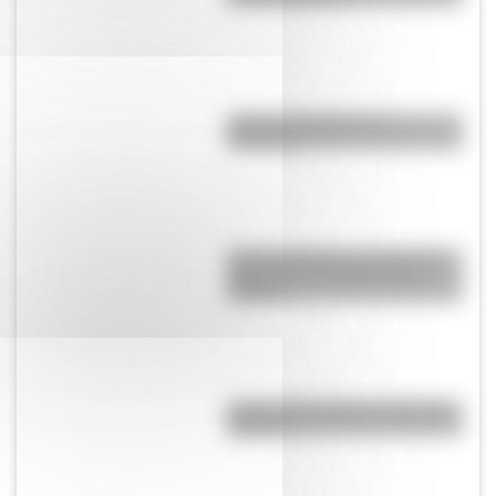
¿Cómo se fabrican las
banderas?
Cómo San Martín conformó el
Regimiento de Granaderos a
Caballo
Cinco curiosidades de las Islas
Malvinas