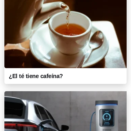
¿El té tiene cafeína?