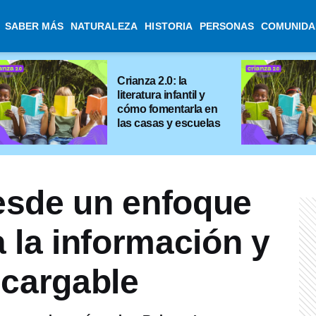
SABER MÁS
NATURALEZA
HISTORIA
PERSONAS
COMUNIDA
Crianza 2.0: la
literatura infantil y
cómo fomentarla en
las casas y escuelas
esde un enfoque
 la información y
scargable