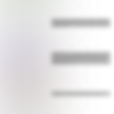
Bandera de Ecuador para colorear
e imprimir
¿Sabías que Argentina tuvo la torre
de comunicaciones más alta de
Sudamérica?
Kollas: ¿cómo y dónde vivían?