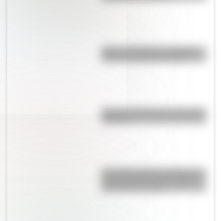
Viaje en el tiempo: las mejores
fotos de la Rosario antigua
Bandera de Bolivia para colorear
e imprimir
Una lámina imprescindible de la
“Casa Histórica de Tucumán”,
lista para descargar