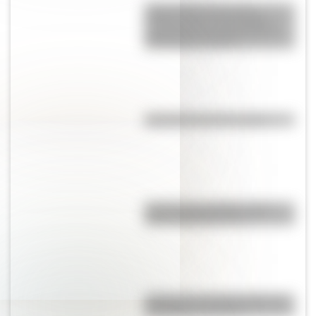
Cómo fueron la jura de la
Primera Junta y los festejos
populares por el triunfo de la
Revolución de Mayo
Efemérides del 9 de agosto
Test de personalidad: ¿qué
prócer argentino sos?
A 173 años del fallecimiento de
San Martín en Francia