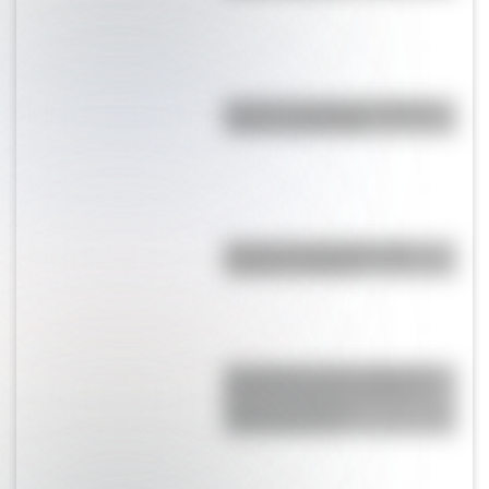
Bandera de Uruguay: historia,
origen y significado
Bandera de Argentina para
colorear e imprimir
San Martín se hace cargo del
Ejército del Norte y planea el
futuro de la lucha
independentista