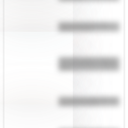
Bandera de Guatemala para
colorear e imprimir
¿Por qué se tapan los oídos al
subir una montaña o al viajar en
avión?
¿Por qué es tan difícil volar a la
Antártida en invierno?