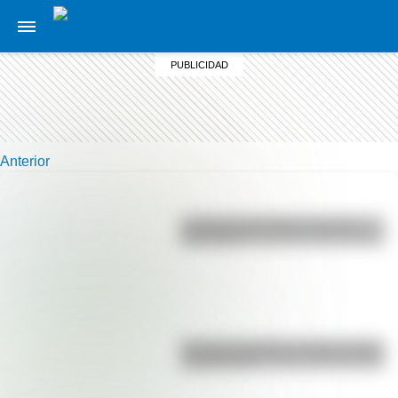
Anterior
La vida de San Martín contada
para niños
Bandera de Bolivia: historia, origen
y significado