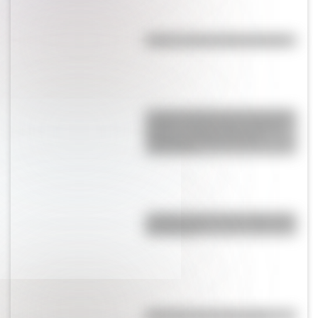
Kollas: ¿cómo y dónde vivían?
La gran hazaña del Cruce de los
Andes: el primer paso de San
Martín para liberar medio
continente
¿Sabías cómo fue la infancia de
San Martín?
Efemérides del 8 de agosto