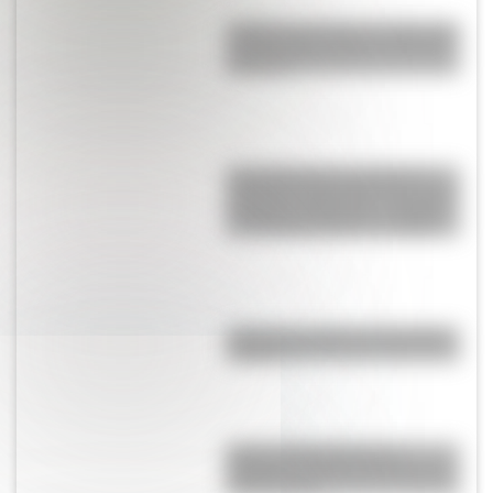
¿Sabías que existe un mapa que
muestra únicamente los husos
horarios?
Laura Restrepo, la escritora y
periodista colombiana que ganó
el “Premio Alfaguara” en 2004 y
el “Grinzane Cavour” en 2006
¿Cuál es el origen de la palabra
“carajo”?
Central Hidroeléctrica El
Chocón: la historia detrás de la
construcción