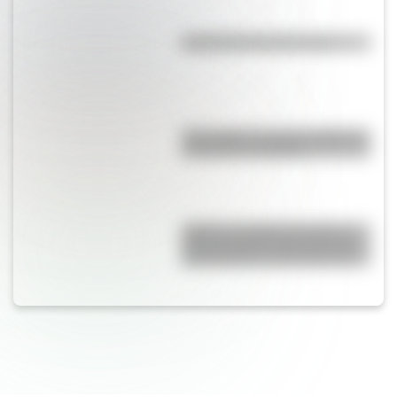
Efemérides del 9 de agosto
Waka Waka: el secreto detrás de
la canción de Shakira
¿Qué es el sistema decimal y
para qué sirve? Una guía clara
para entender cómo funciona