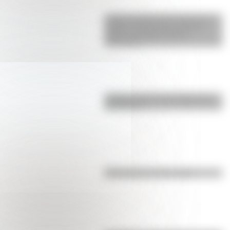
La gran hazaña del Cruce de los
Andes: el primer paso de San
Martín para liberar medio
continente
¿Sabías cómo fue la infancia de
San Martín?
Efemérides del 8 de agosto