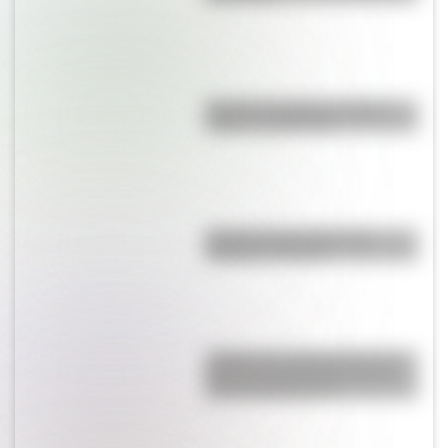
Bandera de Bolivia: historia,
origen y significado
Bandera de Ecuador para
colorear e imprimir
¿Sabías que Argentina tuvo la
torre de comunicaciones más
alta de Sudamérica?