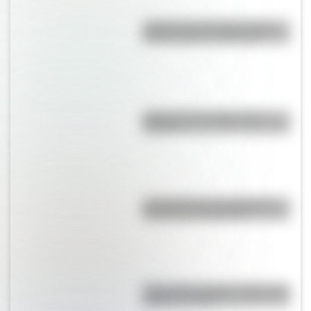
¿Sabías que San Martín vivió
mucho tiempo en España?
¿Qué son los prefijos y los
sufijos?
La historia de los inmigrantes
franceses en Argentina
Cruce de los Andes: 5 datos que
quizás no sabías