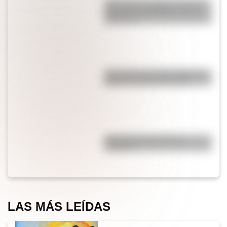
¿Por qué los cordones tienen
una punta de plástico en sus
extremos?
¿Es cierto que el chocolate es
peligroso para los perros?
¿Por qué el jabón forma
burbujas?
LAS MÁS LEÍDAS