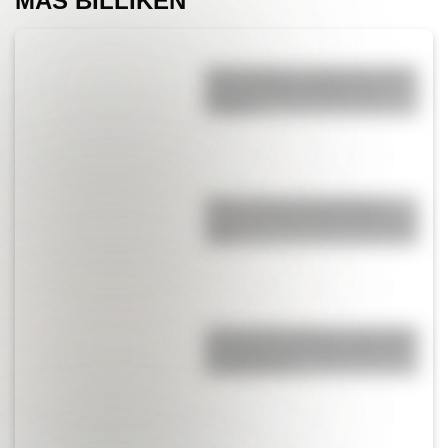
MÁS BILLIKEN
San Cayetano: ¿quién fue y por
qué es el santo del pan y el
trabajo?
Mirá el retrato de San Martín
hecho por José Gil de Castro en
1818
¿Por qué Mendoza es una de las
provincias con más terremotos
de Argentina?