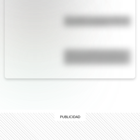
Waka Waka: el secreto detrás de
la canción de Shakira
¿Qué es el sistema decimal y
para qué sirve? Una guía clara
para entender cómo funciona