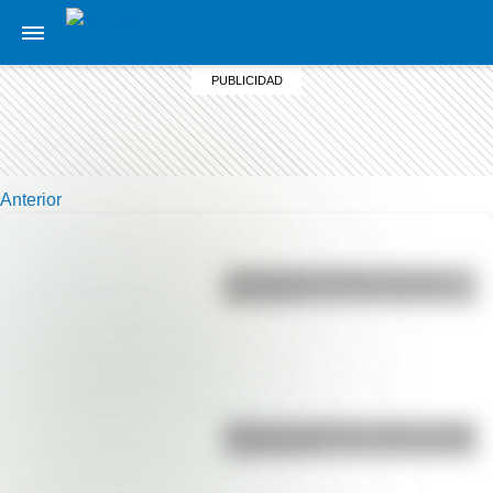
Anterior
La vida de San Martín contada
para niños
Bandera de Bolivia: historia, origen
y significado