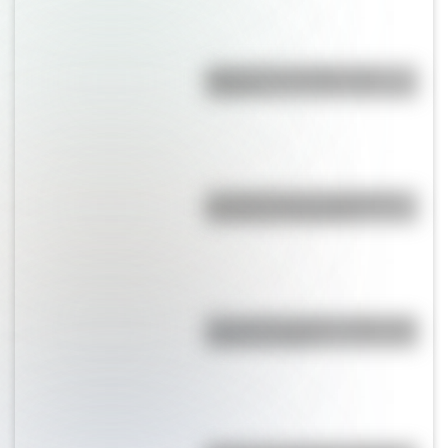
¿Qué son los prefijos y los
sufijos?
La historia de los inmigrantes
franceses en Argentina
Cruce de los Andes: 5 datos que
quizás no sabías