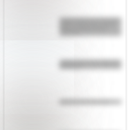
La gran hazaña del Cruce de los
Andes: el primer paso de San
Martín para liberar medio
continente
¿Sabías cómo fue la infancia de
San Martín?
Efemérides del 8 de agosto