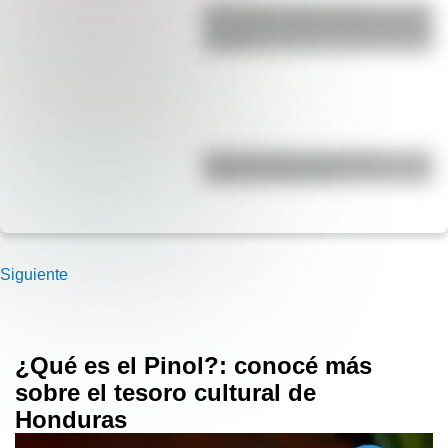
San Martín y Simón Bolívar: así fue
el encuentro de los libertadores de
América
Duda resuelta: ¿es el Truco
realmente argentino?
Siguiente
¿Qué es el Pinol?: conocé más
sobre el tesoro cultural de
Honduras