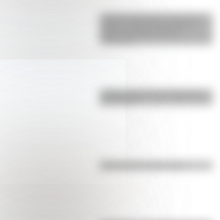
La gran hazaña del Cruce de los
Andes: el primer paso de San
Martín para liberar medio
continente
¿Sabías cómo fue la infancia de
San Martín?
Efemérides del 8 de agosto