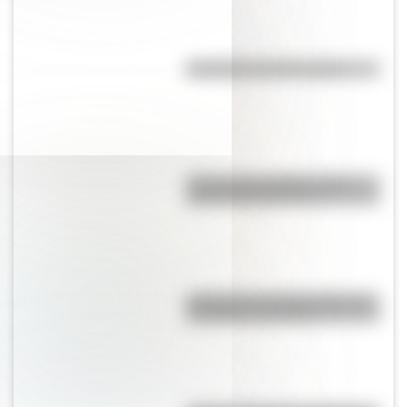
Efemérides del 9 de agosto
Test de personalidad: ¿qué
prócer argentino sos?
A 173 años del fallecimiento de
San Martín en Francia