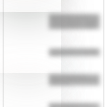
Laura Restrepo, la escritora y
periodista colombiana que ganó
el “Premio Alfaguara” en 2004 y
el “Grinzane Cavour” en 2006
¿Cuál es el origen de la palabra
“carajo”?
Central Hidroeléctrica El
Chocón: la historia detrás de la
construcción
Bandera de Guatemala para