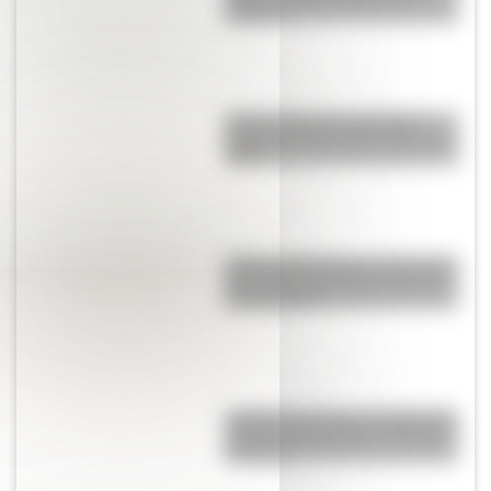
trabajo?
Mirá el retrato de San Martín
hecho por José Gil de Castro en
1818
¿Por qué Mendoza es una de las
provincias con más terremotos
de Argentina?
¿Sabías que existe un mapa que
muestra únicamente los husos
horarios?