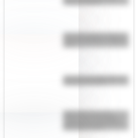
colorear e imprimir
¿Por qué se tapan los oídos al
subir una montaña o al viajar en
avión?
¿Por qué es tan difícil volar a la
Antártida en invierno?
Cómo fueron la jura de la
Primera Junta y los festejos
populares por el triunfo de la
Revolución de Mayo