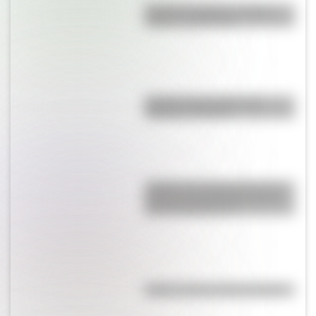
Bandera de Bolivia: historia,
origen y significado
Bandera de Ecuador para
colorear e imprimir
¿Sabías que Argentina tuvo la
torre de comunicaciones más
alta de Sudamérica?
Kollas: ¿cómo y dónde vivían?