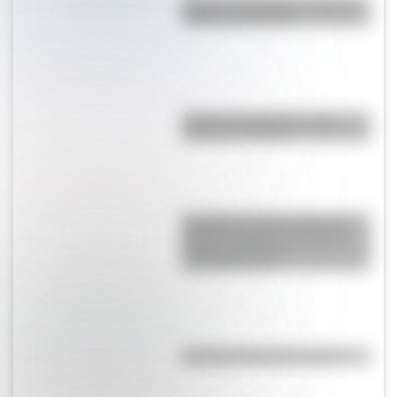
Bandera de Uruguay: historia,
origen y significado
Bandera de Argentina para
colorear e imprimir
San Martín se hace cargo del
Ejército del Norte y planea el
futuro de la lucha
independentista
Efemérides del 9 de agosto