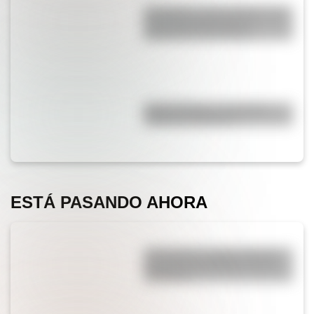
San Martín y Simón Bolívar: así
fue el encuentro de los
libertadores de América
Duda resuelta: ¿es el Truco
realmente argentino?
ESTÁ PASANDO AHORA
¿Por qué los cordones tienen
una punta de plástico en sus
extremos?