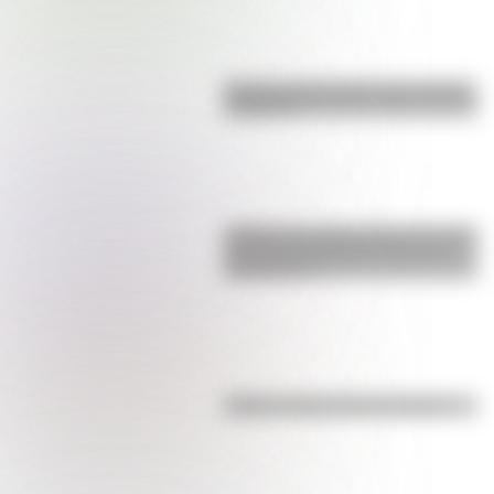
Bandera de Ecuador para colorear
e imprimir
¿Sabías que Argentina tuvo la torre
de comunicaciones más alta de
Sudamérica?
Kollas: ¿cómo y dónde vivían?