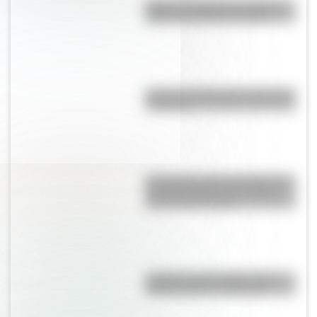
Viaje en el tiempo: las mejores
fotos de la Rosario antigua
Bandera de Bolivia para colorear
e imprimir
Una lámina imprescindible de la
“Casa Histórica de Tucumán”,
lista para descargar
¿Sabías que San Martín vivió
mucho tiempo en España?