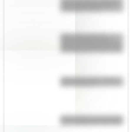
un pueblo de España donde
conviven 133 vecinos
Sendero de la Cresta del
Pacífico: el camino que une
México con Canadá, tiene 4.286
km y lleva más de 3 meses a pie
¿Qué países tienen soberanía
sobre la Antártida?
Primer, segundo y tercer mundo:
conocé la diferencia entre ellos