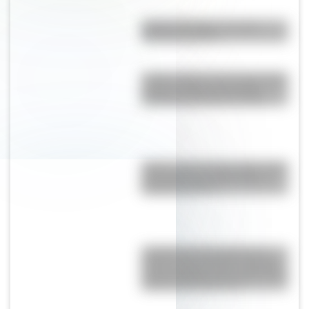
Partido del Siglo: ¿en qué
Mundial se jugó?
La Ola: cómo es y por qué todos
quieren visitar este paisaje
increíble de Estados Unidos
Jarvis: ¿qué vínculo existe entre
esta lejana isla del Pacífico y
Estados Unidos?
¿Cuáles son los únicos tres
países cuyo territorio completo
está por debajo de los 10 metros
sobre el nivel del mar?