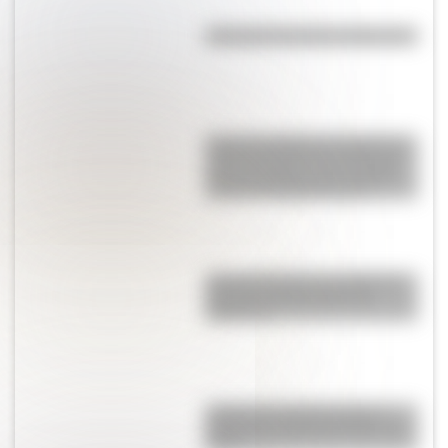
¿Por qué Tucumán se llama así?
Francisca Bazán de Laguna, la
mujer que prestó su casa para
que el Congreso de Tucumán
declare la Independencia
¿En qué idiomas se redactó el
Acta de la Independencia
argentina?
¿Cuál era el territorio de las
Provincias Unidas del Río de la
Plata?