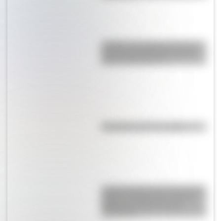
¿Sabías que Argentina tuvo la
torre de comunicaciones más
alta de Sudamérica?
Efemérides del 7 de agosto
La gran hazaña del Cruce de los
Andes: el primer paso de San
Martín para liberar medio
continente