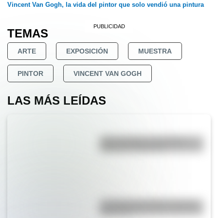
Vincent Van Gogh, la vida del pintor que solo vendió una pintura
TEMAS
ARTE
EXPOSICIÓN
MUESTRA
PINTOR
VINCENT VAN GOGH
LAS MÁS LEÍDAS
Duda resuelta: ¿es el Truco
realmente argentino?
La vida de San Martín contada
para niños