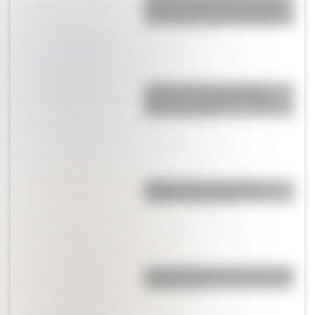
años los maestros les pegaban
a los alumnos para castigarlos?
¿Sabés quién era Catalina
Daprotis y por qué una calle
lleva su nombre?
¿Quién dice que la Grecia
Antigua es aburrida?
¿Cuál fue la primera universidad
de Argentina?