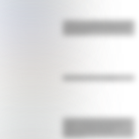
¿Sabías que Argentina tuvo la torre
de comunicaciones más alta de
Sudamérica?
Efemérides del 7 de agosto
La gran hazaña del Cruce de los
Andes: el primer paso de San
Martín para liberar medio
continente