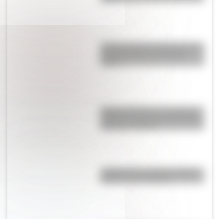
¿Cómo nació el automóvil y por
qué transformó la forma de
viajar?
Amores históricos: conocé las
historias de amor entre Enrique
VIII y sus esposas
¿Sabías que en Suiza es ilegal
tener un solo cobayo?