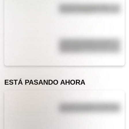
Bandera de Ecuador para
colorear e imprimir
José de San Martín: conocé
dónde nació el prócer de
Sudamérica
ESTÁ PASANDO AHORA
¿Por qué los piratas usaban un
parche en el ojo?