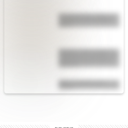
Escuelas de Artes y Oficios, el
antecedente de la educación
técnica
Docentes y redes sociales: el
surgimiento del ‘TeachTok’, una
manera de conectar alumnos
y maestros
Dibujo de Sarmiento para
colorear