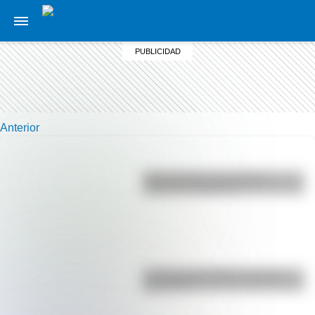
Anterior
Duda resuelta: ¿es el Truco
realmente argentino?
La vida de San Martín contada
para niños