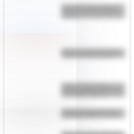
Fotografías vintage de Punta
Mogotes: así era en décadas
pasadas
¿Cuál es el origen de la frase
"andá a cantarle a Magoya"?
¿Cómo era Buenos Aires
durante la década del 20? Mirá
las increíbles imágenes
20 fotos que demuestran que
las arañas pueden ser tiernas
Villapene: el curioso nombre de