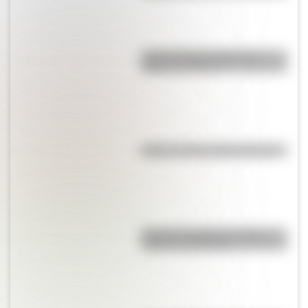
Carlos Gardel: 5 datos que
quizás no sabías
Kollas: ¿cómo y dónde vivían?
Bandera de Bolivia: historia,
origen y significado