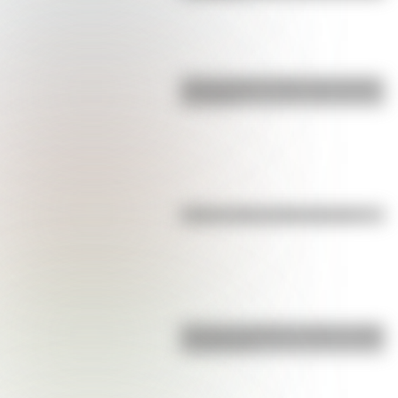
Carlos Gardel: 5 datos que quizás
no sabías
Kollas: ¿cómo y dónde vivían?
Bandera de Bolivia: historia, origen
y significado