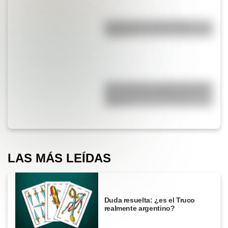
¿Sabías que el agua tiene
oxígeno?
San Cayetano: ¿quién fue y por
qué es el santo del pan y el
trabajo?
LAS MÁS LEÍDAS
Duda resuelta: ¿es el Truco
realmente argentino?