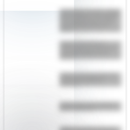
Constitución española: ¿Sabías
que se publicó un día después
de su aprobación para evitar
que se pensara que era un
chiste?
Carretera Transahariana:
¿dónde está y por qué es una
de las más peligrosas del
mundo?
Caracas: conocé el origen del
nombre de la capital de
Venezuela
Brasilia: ¿por qué la capital de
Brasil se llama así?
¿Sabías que durante muchos