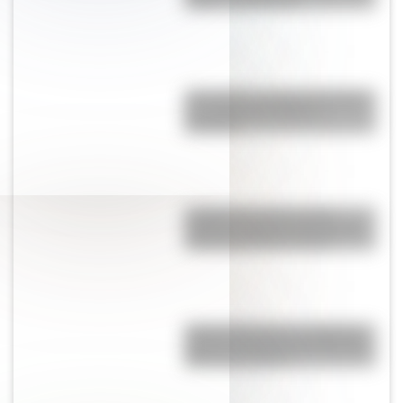
origen y significado
¿Por qué los polinesios dejaron
de explorar las islas de
Oceanía?
La Manzana de las Luces:
historia y secretos del corazón
colonial de Buenos Aires
Amores históricos: conocé las
historias de amor entre Enrique
VIII y sus esposas