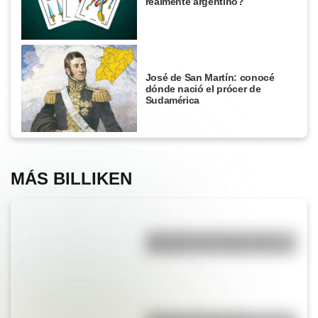
realmente argentino?
José de San Martín: conocé
dónde nació el prócer de
Sudamérica
MÁS BILLIKEN
Eucariota y procariota: ¿qué
distingue a una célula de otra?