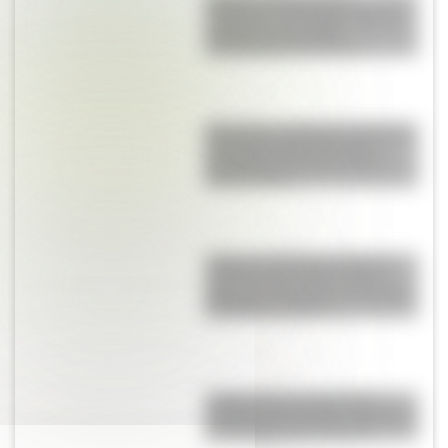
Culebra de liga de San
Francisco: el colorido reptil de
California que podría
desaparecer del mundo
Blanquita, la pequeña mariposa
que sobrevuela la Reserva
Ecológica Costanera Sur de
Buenos Aires
Torino vs. Rambler American:
¿qué vínculo existe entre el
gran auto argentino y el modelo
de Estados Unidos?
¿Sabías que las tiendas de
campaña del desierto del Sahara
son erigidas por mujeres?