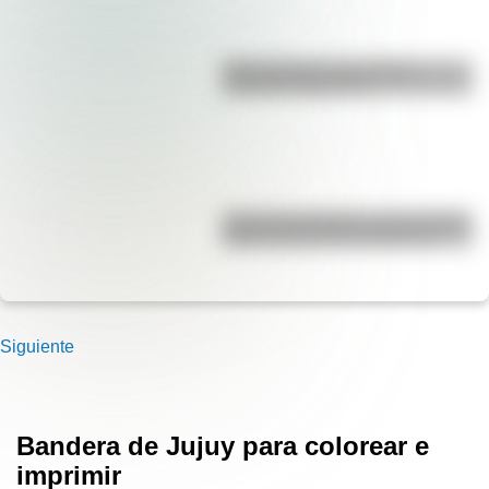
Duda resuelta: ¿es el Truco
realmente argentino?
José de San Martín: conocé dónde
nació el prócer de Sudamérica
Siguiente
Bandera de Jujuy para colorear e
imprimir