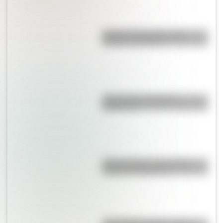
Bandera de Ecuador para
colorear e imprimir
¿Es el Truco realmente
argentino?
Duda resuelta: ¿es el Truco
realmente argentino?
José de San Martín: conocé