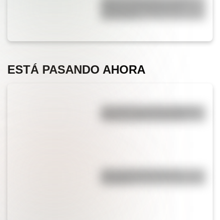
dónde nació el prócer de
Sudamérica
ESTÁ PASANDO AHORA
¿Es cierto que el chocolate es
peligroso para los perros?
¿Por qué el jabón forma
burbujas?