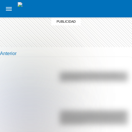
Anterior
La vida de San Martín contada
para niños
¿Sabías que Argentina tuvo la torre
de comunicaciones más alta de
Sudamérica?