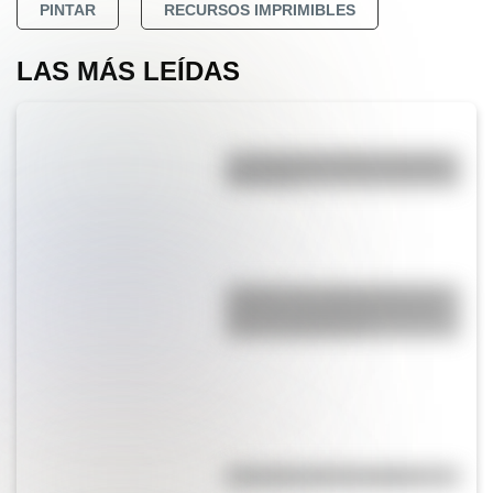
PINTAR
RECURSOS IMPRIMIBLES
LAS MÁS LEÍDAS
La vida de San Martín contada
para niños
¿Sabías que Argentina tuvo la
torre de comunicaciones más
alta de Sudamérica?
Efemérides del 7 de agosto