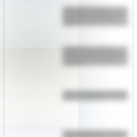
Judge Harry Pregerson
Interchange, uno de los curces
de rutas más grandes del
mundo
Castellfollit de la Roca: el
increíble pueblo de España que
se fundó en el borde de un
acantilado
Bandera de Nicaragua: historia,
origen y significado
Bandera de Honduras: historia,