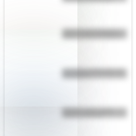
¿Dónde se creó el juego del
elástico y cuál es su historia?
Doce figuras emblemáticas del
rock nacional
El nombre "Chile": origen,
historia y significado