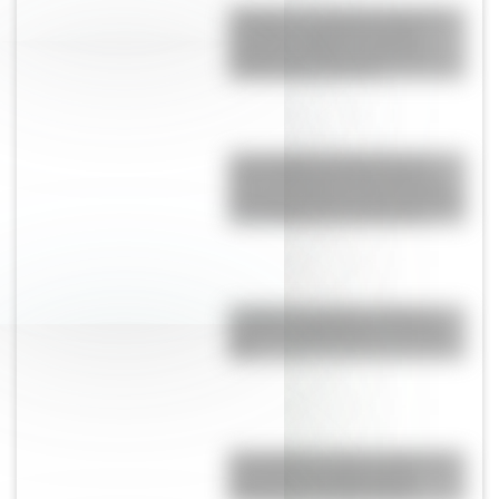
“Pangea”, el supercontinente
que hace millones de años
mantuvo unidos a todos los
continentes actuales
Las escuelas lasalianas del
siglo XVII fueron las primeras
pensadas para los niños pobres
y los hijos de los artesanos
La Plata: la ciudad "perfecta"
que fue planificada en el siglo
XIX
El Combate de San Lorenzo, el
bautismo de fuego de los
Granaderos de San Martín