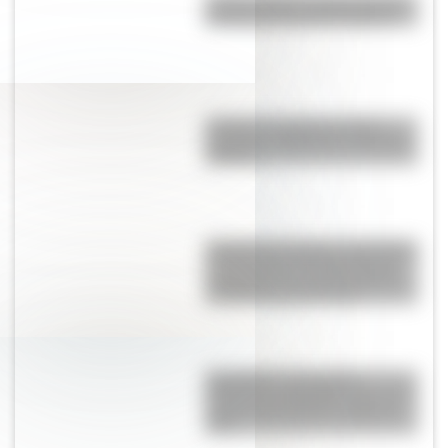
¿León o toro?: conocé cuál es
el animal nacional de España
¿Cuál es la diferencia entre
Turnpike y Highway en Estados
Unidos?
Catedral de Chartres: la histórica
construcción del siglo XII que
sorprende con sus 113 metros
de altura al sur de París
San Martín: secuencias
didácticas imprimibles del 17 de
agosto para primer y segundo
ciclo