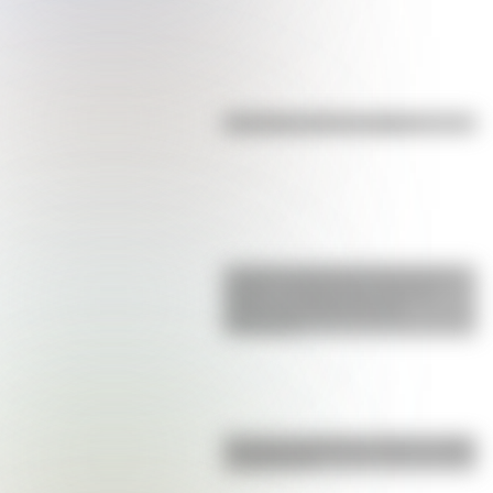
Efemérides del 7 de agosto
La gran hazaña del Cruce de los
Andes: el primer paso de San
Martín para liberar medio
continente
Bandera de Bolivia: historia, origen
y significado