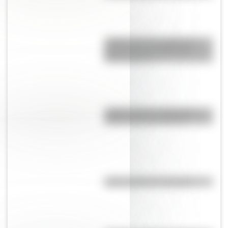
¿Sabías que hay vitrales de
próceres en una iglesia de
Buenos Aires?
¿Sabés cuál es la diferencia
entre un río y un arroyo?
¿Qué significa ser flogger?