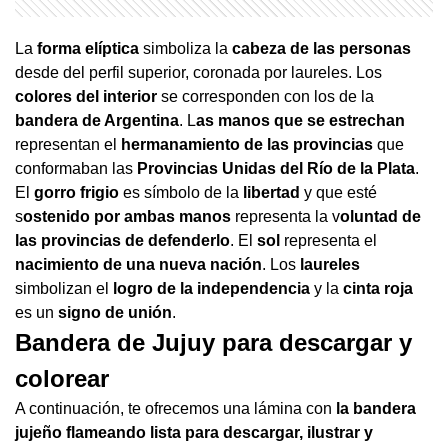
La
forma elíptica
simboliza la
cabeza de las personas
desde del perfil superior, coronada por laureles. Los
colores del interior
se corresponden con los de la
bandera de Argentina
. L
as manos que se estrechan
representan el
hermanamiento de las provincias
que
conformaban las
Provincias Unidas del Río de la Plata
.
El
gorro frigio
es símbolo de la
libertad
y que esté
s
ostenido por ambas manos
representa la v
oluntad de
las provincias de defenderlo
. El
sol
representa el
nacimiento de una nueva nación
. Los
laureles
simbolizan el
logro de la independencia
y la
cinta roja
es un
signo de unión
.
Bandera de Jujuy para descargar y
colorear
A continuación, te ofrecemos una lámina con
la bandera
jujeño flameando lista para descargar, ilustrar y