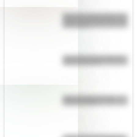
Moby Dick, el gran clásico de la
literatura infantil para que lo leas
con tus hijos
¿Qué países tienen soberanía
sobre la Antártida?
Partido del Siglo: ¿en qué
Mundial se jugó?