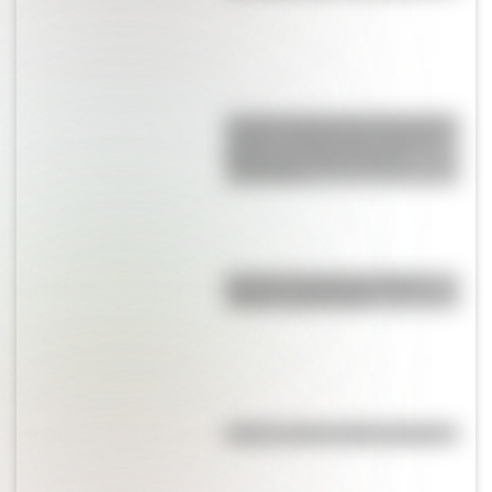
La gran hazaña del Cruce de los
Andes: el primer paso de San
Martín para liberar medio
continente
Bandera de Bolivia: historia,
origen y significado
Kollas: ¿cómo y dónde vivían?